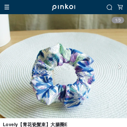
1/3
Lovely【青花瓷髮束】大腸圈E