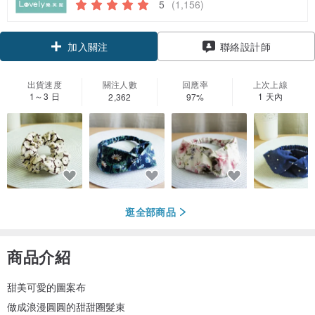
5
(1,156)
領優惠券
聯絡設計師
加入關注
出貨速度
關注人數
回應率
上次上線
1～3 日
1 天內
2,362
97%
逛全部商品
商品介紹
甜美可愛的圖案布
做成浪漫圓圓的甜甜圈髮束