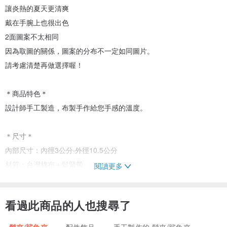
讓炎熱的夏天更清爽
戴在手腕上也很出色
2面圖案不太相同
因為取圖的關係，圖案的分布不一定如同圖片。
請考慮清楚再做選擇喔！
＊商品特色＊
設計師手工製造，布製手作給您手感的溫度。
＊尺寸＊
內部尺寸：內徑3公分‧外徑10.5公分
材質：台灣棉布＋鬆緊帶
閱讀更多
＊清洗保養＊
看過此商品的人也搜尋了
裝洗衣袋內水洗。
髮夾/鯊魚夾
配件飾品
手工製作的 髮夾/鯊魚夾