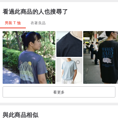
XL
52
58
77
62
看過此商品的人也搜尋了
烤培根官方徽標
男装 T 恤
衣著良品
長袖T卹/聯合運動隊5.6 oz長袖T卹
機身顏色/白色
該面料是常規款式，厚度適中，僅為5.6盎司，任何人都可以享受。
這是標準尺寸的商品，從女士到男士都很容易使用。
尺寸：150/160 / S / M / L / XL
（有關尺寸的詳細信息，請參閱第二張圖像）
看更多
材質：100％棉
與此商品相似
印刷方式：噴墨印刷