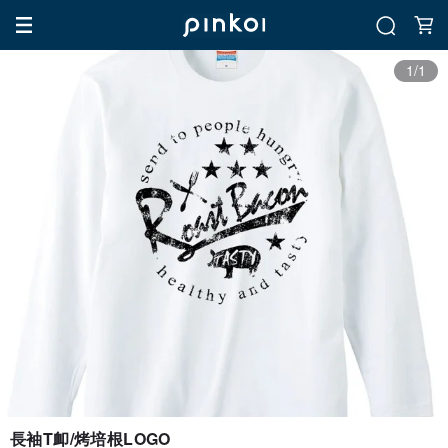
1/1
長袖T卹/烤培根LOGO