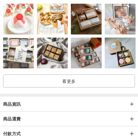
*顏色可能與實際顏色不同
*產品圖片為完整圖片。實際打印位置和打印尺寸可能會略有不同。
*從下訂單到發貨需要7到10個工作日。 （不包括週末和節假日）
根據製造商的不同，如果身體（T恤衫等）在工廠缺貨，則可能需要
等待10天或更長時間。
在這種情況下，我們會立即與您聯繫，我們會檢查您是否可以等待。
*請注意，除非產品有缺陷，否則我們不對退貨做出回應。
產地/生產方式
看更多
生產地點：日本寄售生產
商品資訊
商品運費
付款方式