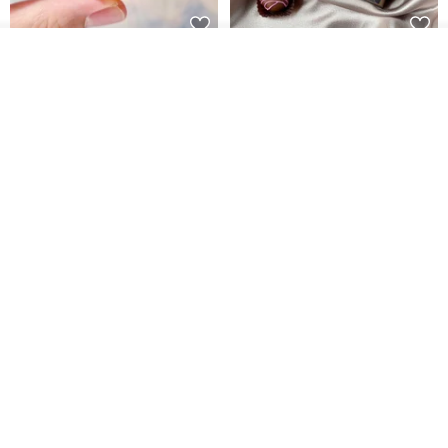
【藝術肥皂-教師節文字款】教師
珍珠花兒‧六入方塊巧克力香皂禮
看其他商品
了解品牌
節•客製•快速出貨•謝師禮
盒
我也手作 Me Too
G's life 居事生活
HK$ 48.2
HK$ 113.6
【禮物】為您訂製款•可客製
【24h出貨】原粹咖啡∣杏核乳木
•LOGO•文字•胺基酸寶石皂
蜂蜜牛奶皂 畢業禮物 謝師禮盒
我也手作 Me Too
Wow Hsu 哇許創意皂研室