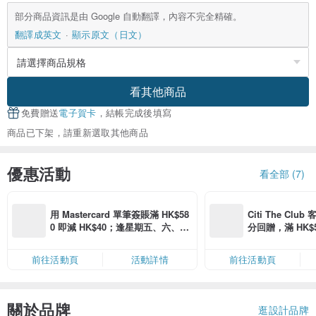
部分商品資訊是由 Google 自動翻譯，內容不完全精確。
翻譯成英文
顯示原文（日文）
看其他商品
免費贈送
電子賀卡
，結帳完成後填寫
商品已下架，請重新選取其他商品
優惠活動
看全部 (7)
用 Mastercard 單筆簽賬滿 HK$58
Citi The Club
0 即減 HK$40；逢星期五、六、日
分回贈，滿 HK$580
滿 HK$880 即減 HK$80（名額有
Coins（名額
限，額滿即止，僅限「常用信用
前往活動頁
活動詳情
前往活動頁
卡」結帳）
關於品牌
逛設計品牌