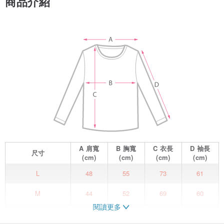
商品介紹
A
肩寬
B
胸寬
C
衣長
D
袖長
尺寸
(cm)
(cm)
(cm)
(cm)
L
48
55
73
61
M
44
52
69
60
閱讀更多
S
42
49
65
59