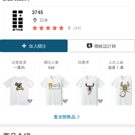
3745
日本
5
(43)
領優惠券
聯絡設計師
加入關注
出貨速度
關注人數
回應率
上次上線
一週內
超過 1 週
546
-
逛全部商品