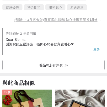
質感優異
符合期望
服務貼心
運送迅速
(預購中 3月底出貨)寬寬暖心∣滴滴初心清濕掰掰茶∣調整體質
設計師於 3 年前回覆
Dear Sienna,
謝謝您的五星評論，很開心您喜歡寬寬暖心❤
我們的清濕掰掰茶包會是你的夏日輕盈好幫手^^
更多
新陳代謝UP UP UP
希望下次回來找我們玩歐 ❛ᴗ❛
看品牌所有評價 (8)
與此商品相似
95 折