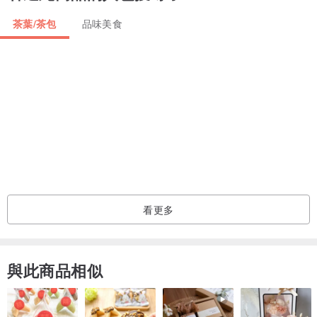
❖安全 ▎SGS檢驗無農藥、重金屬殘留。每包只有4.5大卡!!
茶葉/茶包
品味美食
▎注意事項
✘開水滾燙，小心燙口
▎若您有下列情況，建議先詢問醫師
❶正在服用慢性病藥物或不須處方、坊間購買的成藥或指示藥物
❷對內含成分之過敏者
❸本身患有其他疾病
看更多
❤ 飲用後身體如有任何不適，請立即暫停使用。
❤ 冬天暖暖喝；夏天以熱水泡開後，加入冷水、放涼後飲用
本產品已投保產品責任險壹仟萬元
與此商品相似