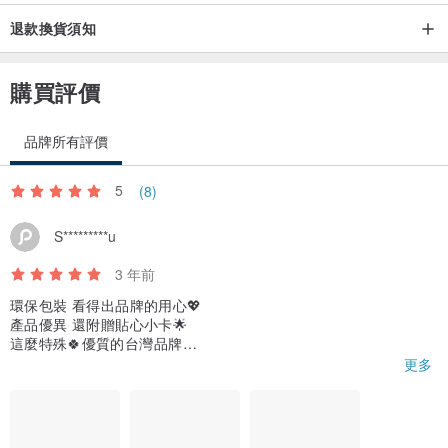
退款換貨須知
購買評價
品牌所有評價
5
(8)
S*********u
3 年前
環保包裝 看得出品牌的用心💖
產品優異 還附贈貼心小卡🌟
這麼特殊🍀優質的台灣品牌
👍🏻當然要好好支持呀！
更多
重點是居然很好喝‼️
淡雅的中草香氣☀️佐清爽的水果甜
讓你不知不覺喝了好多水🐳
喝完之前就該補貨了！