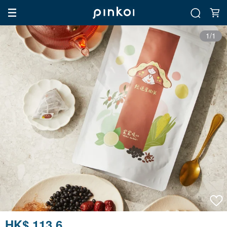
1/1
HK$ 113.6