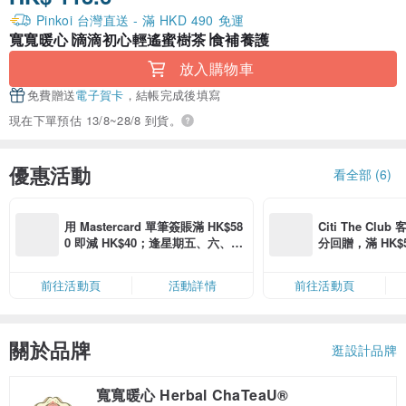
Pinkoi 台灣直送 - 滿 HKD 490 免運
寬寬暖心∣滴滴初心輕遙蜜樹茶∣食補養護
放入購物車
免費贈送
電子賀卡
，結帳完成後填寫
現在下單預估 13/8~28/8 到貨。
優惠活動
看全部 (6)
用 Mastercard 單筆簽賬滿 HK$58
Citi The Club
0 即減 HK$40；逢星期五、六、日
分回贈，滿 HK$580
滿 HK$880 即減 HK$80（名額有
Coins（名額
限，額滿即止，僅限「常用信用
前往活動頁
活動詳情
前往活動頁
卡」結帳）
關於品牌
逛設計品牌
寬寬暖心 Herbal ChaTeaU®