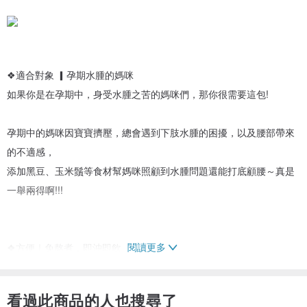
❖適合對象 ▎孕期水腫的媽咪
如果你是在孕期中，身受水腫之苦的媽咪們，那你很需要這包!
孕期中的媽咪因寶寶擠壓，總會遇到下肢水腫的困擾，以及腰部帶來
的不適感，
添加黑豆、玉米鬚等食材幫媽咪照顧到水腫問題還能打底顧腰～真是
一舉兩得啊!!!
閱讀更多
❖方便｜免熬煮，即沖即飲
❖天然｜100%中藥材、天然食材，不添加防腐劑、色素等
❖真材｜中藥材原相工法製成，清楚看到藥材及天然材料底加
看過此商品的人也搜尋了
❖實料 ▎6.7g大包裝，可以回沖3-4次