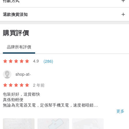
付款方式
退款換貨須知
購買評價
品牌所有評價
4.9
(286)
shop-at-
2 年前
包裝好好，送貨都快
真係勁輕便
無論為充電器叉電，定係幫手機叉電，速度都唔錯
有顯示淨幾多%，同埋有lightning+ type c頭，可同時叉iphone同an
更多
droid機，好方便
呢個size有呢個容量同功能算很不錯