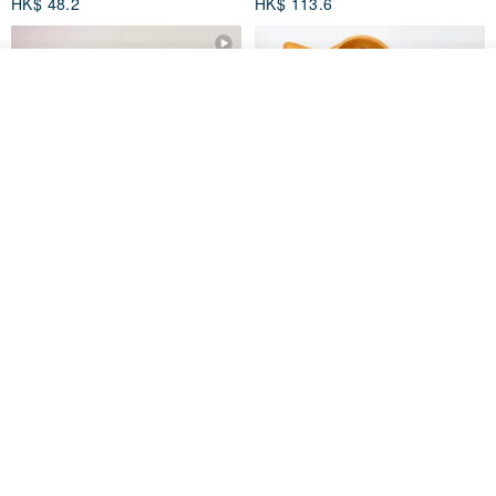
HK$ 48.2
HK$ 113.6
放入購物車
加入收藏
了解品牌
【禮物】為您訂製款•可客製
【24h出貨】原粹咖啡∣杏核乳木
•LOGO•文字•胺基酸寶石皂
蜂蜜牛奶皂 畢業禮物 謝師禮盒
我也手作 Me Too
Wow Hsu 哇許創意皂研室
HK$ 51.3
HK$ 76.9
免運