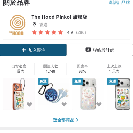
關於品牌
逛設計品牌
The Hood Pinkoi 旗艦店
香港
4.9
(286)
加入關注
聯絡設計師
出貨速度
關注人數
回應率
上次上線
一週內
1 天內
1,749
93%
免運
免運
免運
逛全部商品