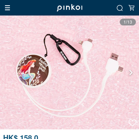
1/13
HK$ 158.0