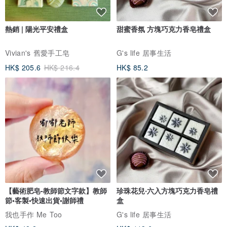
熱銷 | 陽光平安禮盒
甜蜜香氛 方塊巧克力香皂禮盒
Vivian's 舊愛手工皂
G's life 居事生活
HK$ 205.6
HK$ 216.4
HK$ 85.2
【藝術肥皂-教師節文字款】教師
珍珠花兒‧六入方塊巧克力香皂禮
節•客製•快速出貨•謝師禮
盒
我也手作 Me Too
G's life 居事生活