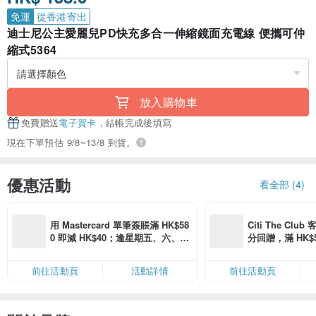
免運
從香港寄出
迪士尼公主愛麗兒PD快充多合一伸縮鏡面充電線 便攜可仲
縮式5364
放入購物車
免費贈送
電子賀卡
，結帳完成後填寫
現在下單預估 9/8~13/8 到貨。
優惠活動
看全部 (4)
用 Mastercard 單筆簽賬滿 HK$58
Citi The Club
0 即減 HK$40；逢星期五、六、日
分回贈，滿 HK$580
滿 HK$880 即減 HK$80（名額有
Coins（名額
限，額滿即止，僅限「常用信用
前往活動頁
活動詳情
前往活動頁
卡」結帳）