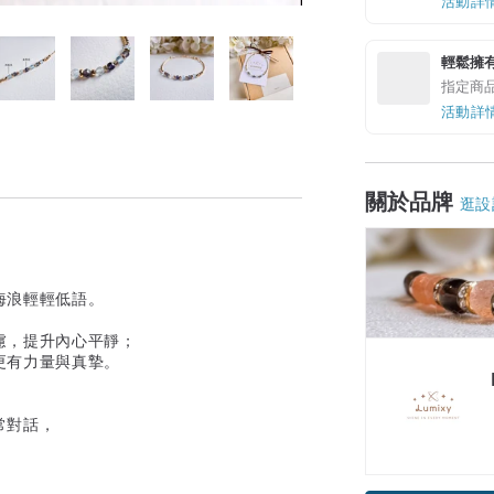
活動詳
輕鬆擁
指定商
活動詳
關於品牌
逛設
海浪輕輕低語。
慮，提升內心平靜；
更有力量與真摯。
常對話，