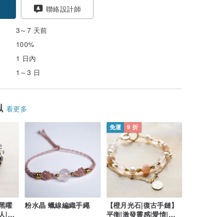
聯絡設計師
3～7 天前
100%
1 日內
1～3 日
似
看更多
免運
9 折
|黑曜
粉水晶 蠟線編織手繩
【橙月光石|復古手鏈】
人|驅
平衡|激發靈感|愛情|增