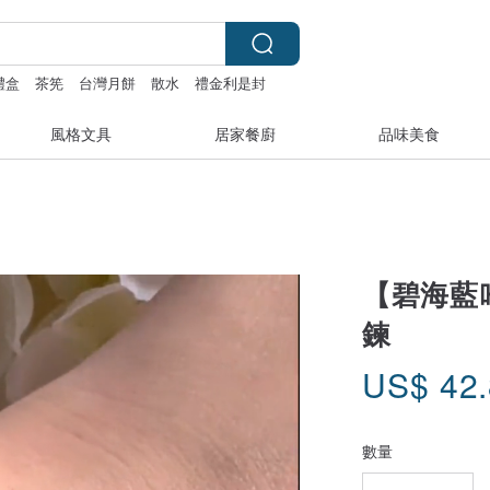
禮盒
茶筅
台灣月餅
散水
禮金利是封
風格文具
居家餐廚
品味美食
【碧海藍吟
鍊
US$
42
數量