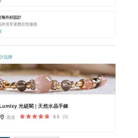
情
有海外好設計
品跨境享運費折抵優惠
情
計品牌
Lumixy 光緹閣 | 天然水晶手鍊
5.0
(3)
香港