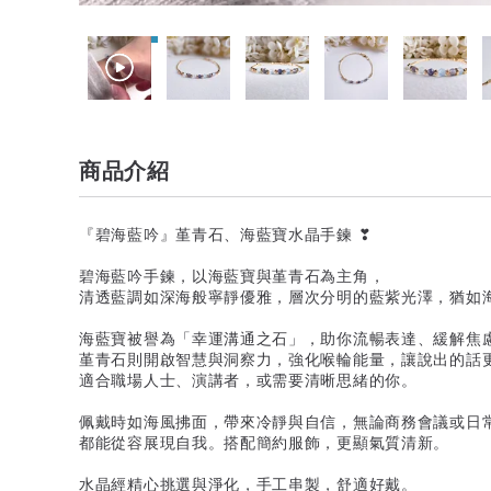
商品介紹
『碧海藍吟』堇青石、海藍寶水晶手鍊 ❣︎
碧海藍吟手鍊，以海藍寶與堇青石為主角，
清透藍調如深海般寧靜優雅，層次分明的藍紫光澤，猶如
海藍寶被譽為「幸運溝通之石」，助你流暢表達、緩解焦
堇青石則開啟智慧與洞察力，強化喉輪能量，讓說出的話
適合職場人士、演講者，或需要清晰思緒的你。
佩戴時如海風拂面，帶來冷靜與自信，無論商務會議或日
都能從容展現自我。搭配簡約服飾，更顯氣質清新。
水晶經精心挑選與淨化，手工串製，舒適好戴。