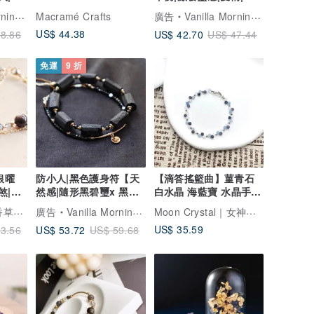
災
強魅力|自信
香草的早上
Macramé Crafts
廣告
Vanilla Morning 香草的早上
US$ 44.38
US$ 42.70
8.86
US$ 47.44
免運
9 折
銀曜
防小人|黑色護身符【天
【滴答搖籃曲】菫青石
煞|化
然感|隨形黑碧璽x 黑曜
白水晶 海藍寶 水晶手鏈
石】
水晶手鏈 手鍊
Vanilla Morning 香草的早上
Moon Crystal｜女神晶天然水晶手鍊
廣告
Vanilla Morning 香草的早上
US$ 35.59
US$ 53.72
3.56
US$ 59.68