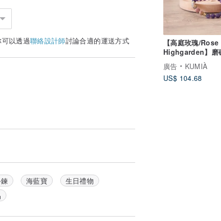
你可以透過
聯絡設計師
討論合適的運送方式
【高庭玫瑰/Rose 
Highgarden】
晶畢卡索碧玉 水
廣告
KUMIÀ
US$ 104.68
手鍊
海藍寶
生日禮物
晶