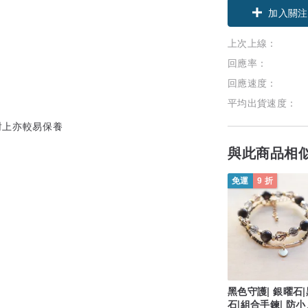
加入關注
上次上線：
回應率：
回應速度：
平均出貨速度：
對上亦較易保養
與此商品相
免運
9 折
黑色守護| 銀曜石
石|組合手鍊| 防小