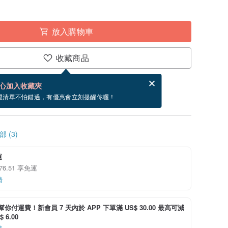
放入購物車
收藏商品
分享，免費幫你寄送電子賀卡。
電子賀卡是什麼？
心加入收藏夾
寄出商品為 1 個工作天。（不包含假日）
望清單不怕錯過，有優惠會立刻提醒你喔！
 (3)
運
 76.51 享免運
情
i 幫你付運費！新會員 7 天內於 APP 下單滿 US$ 30.00 最高可減
 6.00