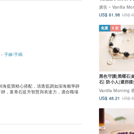
走負能量|避邪擋
廣告
Vanilla Morning 
US$ 61.98
US$ 6
嚐
免運
9 折
石的特質之一
定色差
我們將為你安排退款/更換
 -
手鍊/手鐲
黑色守護|黑曜石|
石| 防小人|避邪擋
與海藍寶精心搭配，清透藍調如深海般寧靜
解負能量
平靜，堇青石提升智慧與表達力，適合職場
US$ 48.21
US$ 5