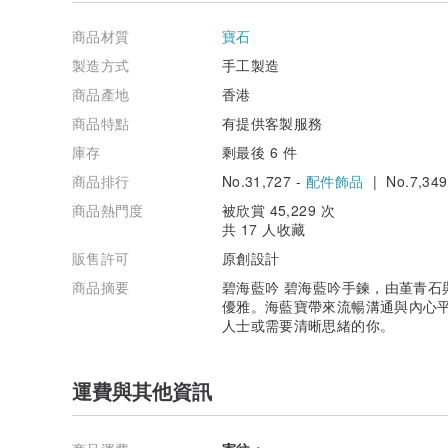
製作時間需時1-3天 ( 不含星期日、假期)
商品材質
寶石
———– ✧ 購買須知 ✧ ———–
製造方式
手工製造
商品產地
香港
› 天然石即使同一種類每顆也會有不同風貌，值得細味品
› 天然石晶體內會帶有棉絮、礦缺或冰裂的現象，是天然
商品特點
有提供客製服務
› 避免在運動、睡覺時戴著手鏈
庫存
剩最後 6 件
› 商品照片在窗邊自然光下拍攝，在不同螢幕呈現上有一
› 收到商品後如發現商品已損壞，請在一天內通知我們，
商品排行
No.31,727 -
配件飾品
| No.7,349
› 飾品銜接位皆以人手壓緊非焊接，請輕力對待手鏈 ♥
商品熱門度
被欣賞 45,229 次
共 17 人收藏
販售許可
原創設計
商品摘要
碧海藍吟 碧海藍吟手鍊，由堇青石
優雅。海藍寶帶來流暢溝通與內心
人士或需要清晰思緒的你。
運費與其他資訊