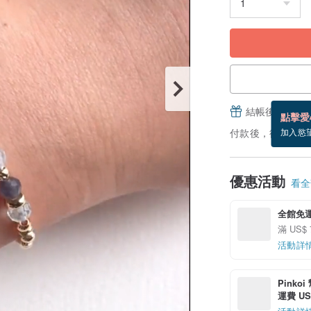
結帳後填寫並
點擊愛
付款後，從備貨到
加入慾
優惠活動
看全部
全館免
滿 US$
活動詳
Pinko
運費 US$