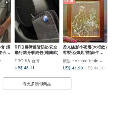
95 折
套 識
RFID屏障個資防盜安全
柔光線影小夜燈(木框款)
遊卡套
飛行隨身收納包(地圖款)
客製化/燈具/禮物/生日/
情人節
d
TROIKA 台灣
廣告
simple triple 客製人像插畫
US$ 48.11
US$ 41.90
US$ 44.10
看更多類似商品