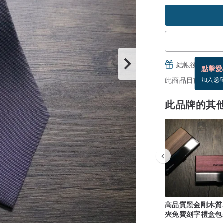
結帳後填寫並
點擊愛
此商品目前沒現貨
加入慾
此品牌的其
高品質黑金剛木質
夾免費刻字禮盒包