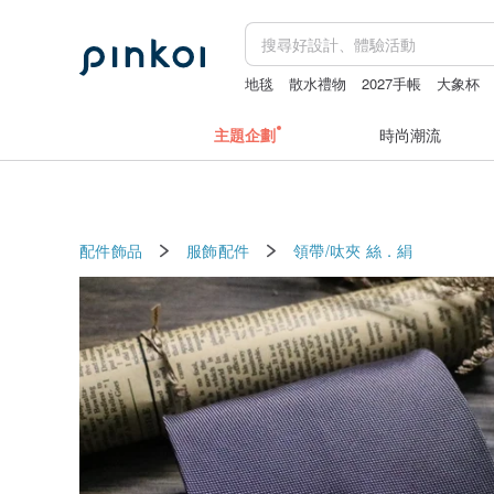
地毯
散水禮物
2027手帳
大象杯
主題企劃
時尚潮流
配件飾品
服飾配件
領帶/呔夾
絲．絹