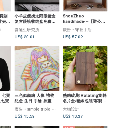
費刻
小羊皮便携太阳眼镜盒
ShouZhuo
片夾/
复古眼镜收纳盒免费刻
handmade---【辦公室
繪
字
必備】柚木組合架
d
愛迪生研究所
廣告
守拙手活
US$ 20.01
US$ 57.02
z】七寶
三色似顏繪 人像 禮物
熱銷破萬!Rotating旋轉
線七寶
紀念 生日 手繪 插畫
名片盒/精緻包裝/客製
化/名片盒/名片夾
廣告
simple triple 客製人像插畫
大物設計
US$ 15.59
US$ 13.37