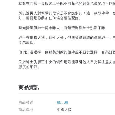
就算在同樣一套服裝上搭配不同花色的領帶也會呈現不同
所以說男人對領帶的需求是不會嫌多的！這一款領帶帶一
好，絕對是你參加任何場合絕佳配飾。
時光變遷但紳士從未離去，而領帶則與紳士形影不離。
紳士有風格之別，個性之分，但無論是嚴謹的傳統紳士，
從未放低。
他們知道選擇一條精美別致的領帶並不亞於選擇一套高訂
位於紳士胸膛正中央的領帶是最能吸引他人目光與注意力
態度的細節。
商品資訊
商品材質
絲．絹
商品產地
中國大陸