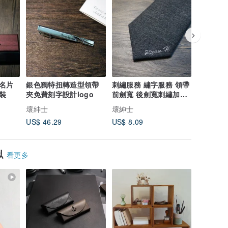
名片
銀色獨特扭轉造型領帶
刺繡服務 繡字服務 領帶
口袋巾繡
裝
夾免費刻字設計logo
前劍寬 後劍寬刺繡加購
手工服務
服務
壞紳士
壞紳士
壞紳士
US$ 46.29
US$ 8.09
US$ 6.0
似
看更多