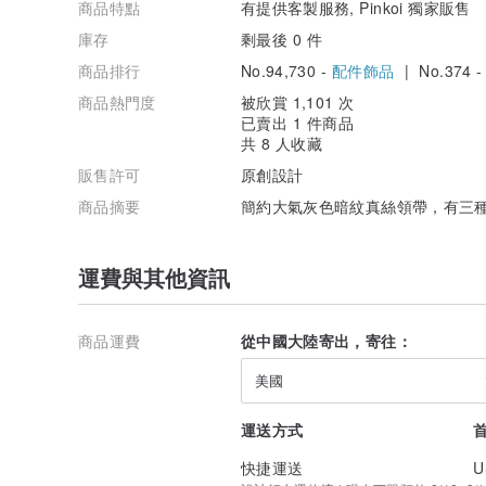
商品特點
有提供客製服務, Pinkoi 獨家販售
庫存
剩最後 0 件
商品排行
No.94,730 -
配件飾品
| No.374 
商品熱門度
被欣賞 1,101 次
已賣出 1 件商品
共 8 人收藏
販售許可
原創設計
商品摘要
簡約大氣灰色暗紋真絲領帶，有三
運費與其他資訊
商品運費
從中國大陸寄出，寄往：
美國
運送方式
快捷運送
U