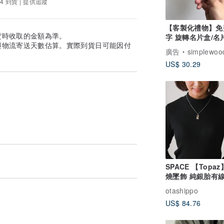
4 到貨 | 提供追蹤
【客製化禮物】免
貨時收取的金額為準。
字 旋轉名片盒/名
與物流寄送天數估算。實際到貨日可能因付
卡夾 胡桃木 似顏
廣告
simplewoo
US$ 30.29
SPACE 【Topa
燒墜飾 純銀胎有
otashippo
US$ 84.76