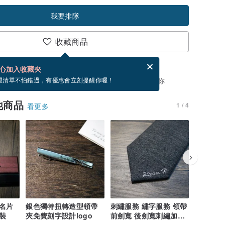
我要排隊
收藏商品
分享，免費幫你寄送電子賀卡。
電子賀卡是什麼？
心加入收藏夾
，你可以按「我要排隊」，當有貨會主動發信通知你
望清單不怕錯過，有優惠會立刻提醒你喔！
他商品
1 / 4
看更多
名片
銀色獨特扭轉造型領帶
刺繡服務 繡字服務 領帶
口袋巾繡
裝
夾免費刻字設計logo
前劍寬 後劍寬刺繡加購
手工服務
服務