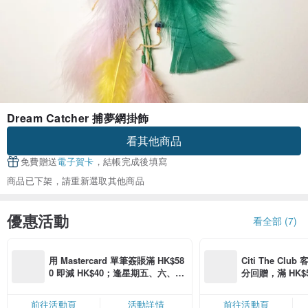
Dream Catcher 捕夢網掛飾
看其他商品
免費贈送
電子賀卡
，結帳完成後填寫
商品已下架，請重新選取其他商品
優惠活動
看全部 (7)
用 Mastercard 單筆簽賬滿 HK$58
Citi The Club
0 即減 HK$40；逢星期五、六、日
分回贈，滿 HK$580
滿 HK$880 即減 HK$80（名額有
Coins（名額
限，額滿即止，僅限「常用信用
前往活動頁
活動詳情
前往活動頁