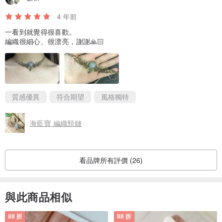
4 年前
一看到就覺得很喜歡。
編織很細心、很漂亮，謝謝🙏🏻
質感優異
符合期望
風格獨特
海藍寶 編織頸鏈
看品牌所有評價 (26)
與此商品相似
88 折
88 折