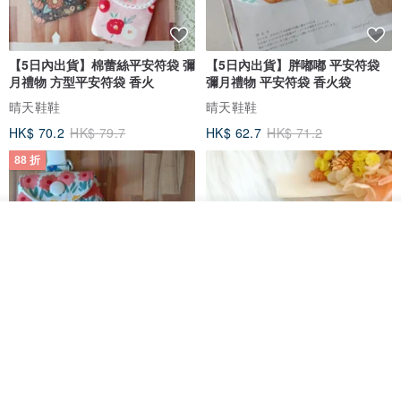
【5日內出貨】棉蕾絲平安符袋 彌
【5日內出貨】胖嘟嘟 平安符袋
月禮物 方型平安符袋 香火
彌月禮物 平安符袋 香火袋
晴天鞋鞋
晴天鞋鞋
HK$ 70.2
HK$ 79.7
HK$ 62.7
HK$ 71.2
88 折
看其他商品
了解品牌
【5日內出貨】胖嘟嘟 平安符袋
水彩花園。平安符袋 (可繡名字)
彌月禮物 平安符袋 香火袋
QQ rabbit 手工嬰幼兒精品 彌月禮盒
晴天鞋鞋