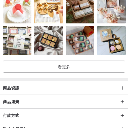
材質說明
識別證外觀採用歐洲進口牛皮，結合台灣製耐用金屬掛勾，可直接鉤
掛包包上，卡套選用耐磨富有彈性的PVC雙層設計，兼顧美觀時尚與
實用性。
使用及保養方式
商品經過使用後，真皮結構將呈現個人獨有的紋路，長久使用更有質
感，皮革若遇到水請讓它自然乾燥，依照使用時間長短，都呈現不一
看更多
樣美的光澤唷~
商品資訊
下單提醒
商品皆為手工製作，表面一定會有手作痕跡；真皮部分為自然紋路，
商品運費
如同膚質一般有原生毛孔與自然細紋，無法每個皮面都完整無缺；皮
付款方式
革顏色也是經由天然植物染色，每回製作的皮革都有微小色差；請很
在意紋路與顏色的粉絲，請先評估後再下訂單喔~