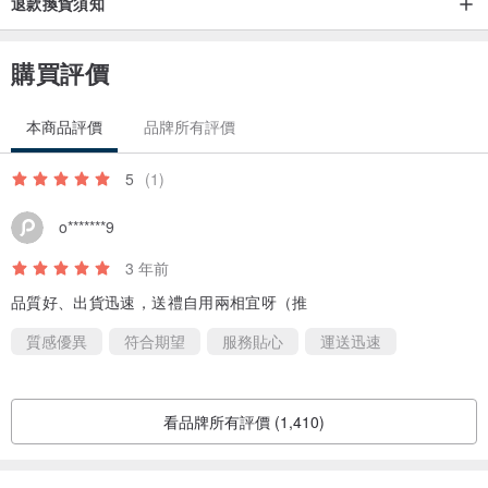
退款換貨須知
購買評價
貼心服務
此商品提供客製化服務，可印製屬於您唯一的圖案，
本商品評價
品牌所有評價
讓您擁有獨一無二的識別證，送禮也超棒的
→
www.pinkoi.com/product/edubUKZ8
5
(1)
o*******9
3 年前
品質好、出貨迅速，送禮自用兩相宜呀（推
質感優異
符合期望
服務貼心
運送迅速
看品牌所有評價 (1,410)