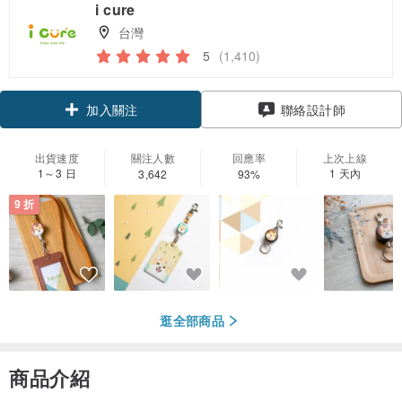
i cure
台灣
5
(1,410)
加入關注
聯絡設計師
出貨速度
關注人數
回應率
上次上線
1～3 日
1 天內
3,642
93%
9 折
逛全部商品
商品介紹