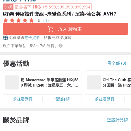
9 折
最多省下 HK$ 15.599,999,999,999,994
i好鉤 伸縮證件套組 -漸變色系列 / 渲染-蒲公英_AVN7
5
(1)
放入購物車
免費贈送
電子賀卡
，結帳完成後填寫
現在下單預估 15/8~17/8 到貨。
優惠活動
看全部 (6)
用 Mastercard 單筆簽賬滿 HK$58
Citi The Club
0 即減 HK$40；逢星期五、六、日
分回贈，滿 HK$580
滿 HK$880 即減 HK$80（名額有
Coins（名額
限，額滿即止，僅限「常用信用
前往活動頁
活動詳情
前往活動頁
卡」結帳）
關於品牌
逛設計品牌