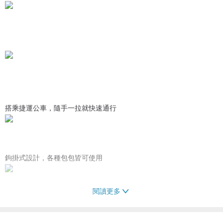
搭乘捷運公車，隨手一拉就快速通行
鉤掛式設計，各種包包皆可使用
閱讀更多
i 好鉤伸縮拉環
凡購買送
雙層卡套一個