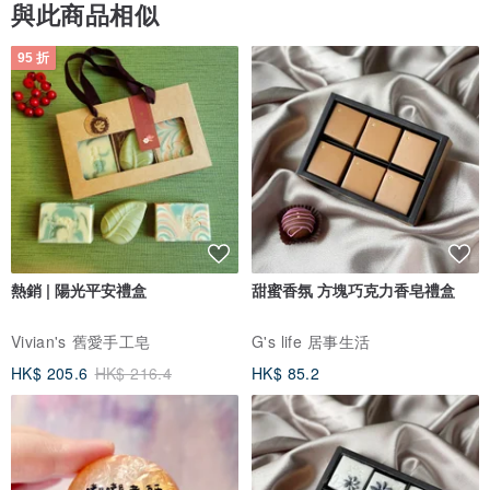
與此商品相似
95 折
熱銷 | 陽光平安禮盒
甜蜜香氛 方塊巧克力香皂禮盒
Vivian's 舊愛手工皂
G's life 居事生活
HK$ 205.6
HK$ 216.4
HK$ 85.2