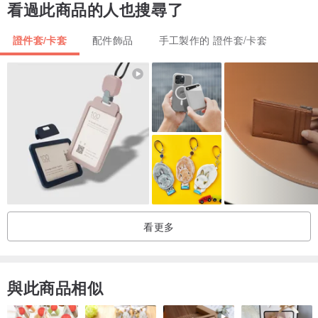
看過此商品的人也搜尋了
票卡套的配色跟款式為隨機發送,
證件套/卡套
配件飾品
手工製作的 證件套/卡套
如有特別想要的票卡夾顏色,請於下單時
備註給小編
唷
(ex:天空藍直式票卡夾)
商品尺寸說明
直式尺寸：
真皮革鉤掛式，悠遊識別雙層卡套：總長度約26 cm(伸縮拉環+悠遊
識別卡套)
伸縮拉線總長度約60c；識別證套：7.5cmX10.5cm
看更多
橫式尺寸：
真皮革鉤掛式，悠遊識別雙層卡套：總長度約23 cm(伸縮拉環+悠遊
識別卡套)
與此商品相似
伸縮拉線總長度約60c；識別證套：8cmX10.5cm