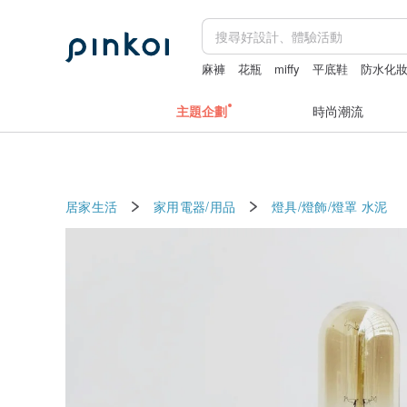
麻褲
花瓶
miffy
平底鞋
防水化
主題企劃
時尚潮流
居家生活
家用電器/用品
燈具/燈飾/燈罩
水泥