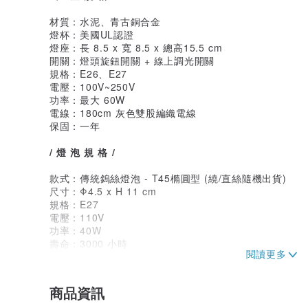
材質：水泥、青古銅合金
燈杯：美國UL認證
燈座：長 8.5 x 寬 8.5 x 總高15.5 cm
開關：燈頭旋鈕開關 + 線上調光開關
規格：E26、E27
電壓：100V~250V
功率：最大 60W
電線：180cm 灰色雙股編織電線
保固：一年
/ 燈 泡 規 格 /
款式：傳統鎢絲燈泡 - T45橢圓型 (繞/直絲隨機出貨)
尺寸：Φ4.5 x H 11 cm
規格：E27
電壓：110V
功率：40W
壽命：3000 小時
色溫：2200K 黃光
亮度：適合做夜燈或氛圍燈
商品資訊
/ 包 裝 方 式 /