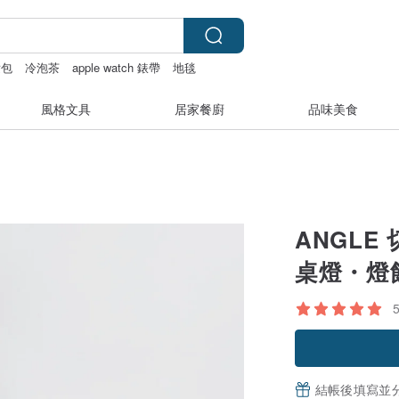
妝包
冷泡茶
apple watch 錶帶
地毯
風格文具
居家餐廚
品味美食
ANGLE
桌燈・燈
結帳後填寫並