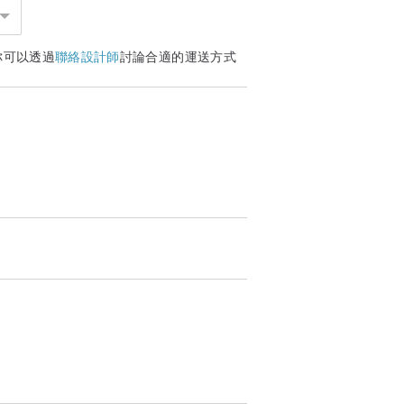
手上，使用之包材皆可回收再使用。
之理賠，為了寄送安全，部分商品恕不提供
你可以透過
聯絡設計師
討論合適的運送方式
可減少包材的耗用，並能提高商品送達的安
們，並保留原始包材，我們將立即為您處