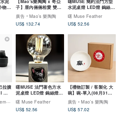
艾水泥
【Mao's樂陶陶 x 奇亞
曙MUSE 簡約法鬥方型
小物
子】厝內倆倆相愛 雙碗
水泥桌燈 LED燈 鎢絲燈
小屋禮盒組
泡 USB燈 客製化
廣告
Mao’s 樂陶陶
曙 Muse Feather
US$ 132.74
US$ 52.56
皮巴拉擴
曙MUSE 法鬥著色方水
【禮物訂製 / 客製化 大
I 附
泥桌燈 LED燈 鎢絲燈泡
碗】碗-單入(08月31出
物
USB燈 擺飾 客製化
貨) 禮物
.1331
曙 Muse Feather
廣告
Mao’s 樂陶陶
US$ 52.56
US$ 57.02