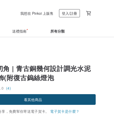
我想在 Pinkoi 上販售
登入/註冊
送禮指南
所有分類
 切角 | 青古銅幾何設計調光水泥
飾(附復古鎢絲燈泡
5.0
(4)
看其他商品
分享，免費幫你寄送電子賀卡。
電子賀卡是什麼？