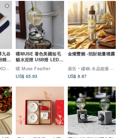
澤九谷
曙MUSE 著色美國短毛
金燦豐饒 -招財能量噴霧
附精緻
貓水泥燈 USB燈 LED燈
推薦
客製化 禮物 創意
設計文具
曙 Muse Feather
廣告
縷嶼-水晶能量香氛蠟燭、聖木線香、香氛專賣
US$ 65.93
US$ 8.87