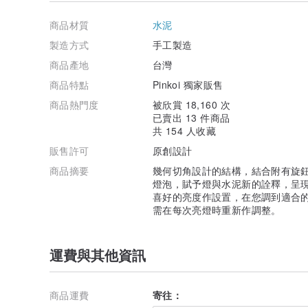
燈泡與燈座各有獨立紙盒包裝，以保護商品安全，並附有
商品材質
水泥
燈座：售後小卡、保固書、白紙盒
製造方式
手工製造
燈泡：白紙盒
商品產地
台灣
商品特點
Pinkoi 獨家販售
※ 手提紙袋將視個人送禮需求提供，如有需要可下單時備
商品熱門度
被欣賞 18,160 次
已賣出 13 件商品
/ 詳 細 說 明 /
共 154 人收藏
– 燈座附有一個 40W 傳統型鎢絲燈泡，亦可搭配您自有
販售許可
原創設計
– 插頭為美規，適用於台灣、美國、加拿大、日本、大陸
商品摘要
幾何切角設計的結構，結合附有旋
– 調光式開關僅能安裝傳統鎢絲燈泡或可調光之LED燈泡
燈泡，賦予燈與水泥新的詮釋，呈
– 鎢絲燈泡在使用過程中會產生微熱感，請避免直接觸碰
喜好的亮度作設置，在您調到適合
– 燈座提供『一年維護保固』，只要非人為因素與非零件
需在每次亮燈時重新作調整。
測做維修。
– 手工製作在尺寸上可能會有些許誤差 (±0.5cm)，
常現象。
運費與其他資訊
/ 運 送 說 明 /
– 台灣外島地區之運費需另加計 100 元，恕不包含於滿
商品運費
寄往：
– 為運送安全之考量，燈泡與燈座將分開包裝，燈泡可簡