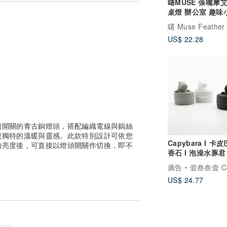
曙MUSE 張嘴摩
保固與安裝說明，燈泡可簡易自行組裝。
桌燈 辦公室 趣味
禮物
曙 Muse Feather
US$ 22.28
註索取。
的燈泡。
，其他國家需自行加裝轉接插頭。
鈕開關的青古銅燈頭，搭配編織電線與鎢絲
。
現獨特的溫暖與靈感。此款特別設計可依您
。
Capybara I 卡
的亮度後，可直接以燈頭開關作切換，即不
的自然耗損，持保固 書送回，皆可免費檢
香石 I 泡澡水豚君 
5ml精油－交換禮
紋理皆不盡相同，表面帶有氣孔為水泥製品之正
廣告
壹叁叁壹 Cementer No
US$ 24.77
額免運優惠。
易自行組裝。