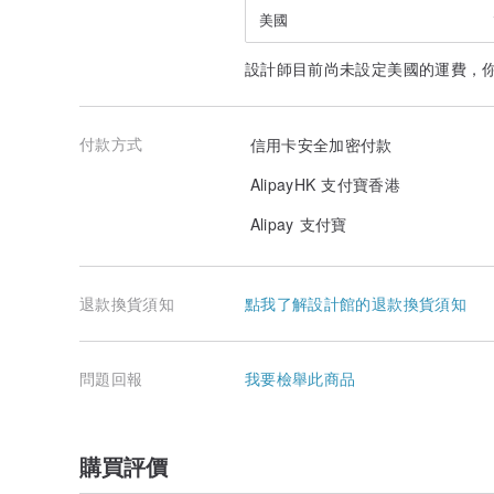
– 商品出貨會有完整包裝與最完善的保護，以安全交到您
美國
– 由於超商寄送會有傾倒和堆疊之情況，不接受易碎物品
超商取貨方式。
設計師目前尚未設定美國的運費，
– 若您想要降低商品配送的風險，建議您勾選宅配送貨，
全性。
– 如收到的商品有嚴重破損之狀況，請當下拍照回傳給我
理。
付款方式
信用卡安全加密付款
AlipayHK 支付寶香港
Alipay 支付寶
退款換貨須知
點我了解設計館的退款換貨須知
問題回報
我要檢舉此商品
購買評價