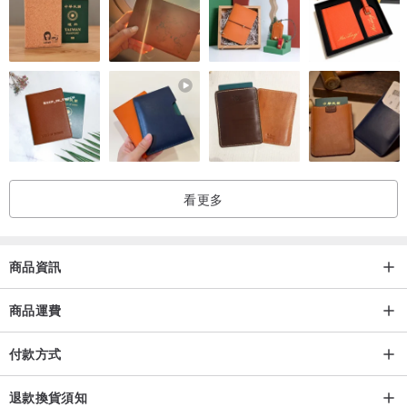
- 純棉材質，寬鬆版型，適中厚度，透氣性佳
★
黑色款
<注意事項>
看更多
- 商品尺寸為手工量測，誤差值約 1–2cm，請以實物為准
- 因每件 T 恤都是手工印製，因此圖案位置會有些微差異
- 此商品為手作衣物，為避免絹印圖案掉色，建議將 T 恤翻面後用溫
商品資訊
水浸泡十分鐘，再用雙手輕輕搓揉、洗淨後晾乾
- L 號的衣長較長，身形嬌小者下單前請務必留意哦
商品運費
- 接單訂製商品，下單後約 14 個工作天內出貨
付款方式
- 各種螢幕顯示器所呈現的商品照可能會產生色差，商品顏色請以實
品為主
退款換貨須知