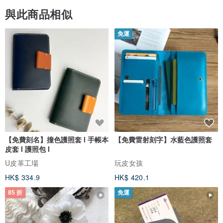
與此商品相似
免運
【免費刻名】撞色護照套 l 手帳本
【免費雷射刻字】水藍色護照套
皮套 l 護照包 l
U皮革工場
玩皮女孩
HK$ 334.9
HK$ 420.1
85 折
免運