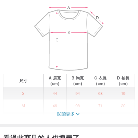
A
肩寬
B
胸寬
C
衣長
D
袖長
尺寸
(cm)
(cm)
(cm)
(cm)
S
44
94
68
19
M
46
98
71
20
閱讀更多
L
49
104
75
21
<關於這件商品>
看過此商品的人也搜尋了