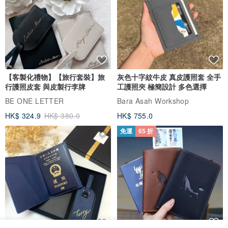
【客製化禮物】【旅行套裝】旅
灰色十字紋牛皮 真皮護照套 全手
行護照皮套 與皮製行李牌
工護照夾 極簡設計 多色選擇
BE ONE LETTER
Bara Asah Workshop
HK$ 324.9
HK$ 380.0
HK$ 755.0
免運
65 折