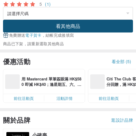
5
(1)
看其他商品
免費贈送
電子賀卡
，結帳完成後填寫
商品已下架，請重新選取其他商品
優惠活動
看全部 (5)
用 Mastercard 單筆簽賬滿 HK$58
Citi The Club
0 即減 HK$40；逢星期五、六、日
分回贈，滿 HK$580
滿 HK$880 即減 HK$80（名額有
Coins（名額
限，額滿即止，僅限「常用信用
前往活動頁
活動詳情
前往活動頁
卡」結帳）
關於品牌
逛設計品牌
小確喪