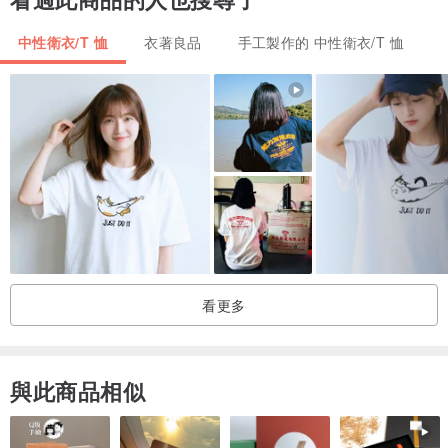
Failure - Your best is just not good enough.
中性衛衣/T 恤
衣著良品
手工製作的 中性衛衣/T 恤
對失敗的定義有很多種
我們覺得上面的解釋是聽著最讓人舒服的一種
還是其實並不是？
算了，隨便啦
反正就是失敗了
We failed, yay ☺
看更多
★模特兒身高 163 公分、體重 49 公斤，著用 L 號
<商品特色>
與此商品相似
- 每件 T 恤的圖案皆為手工印製
- 採用美國傳統無接縫圓筒剪裁