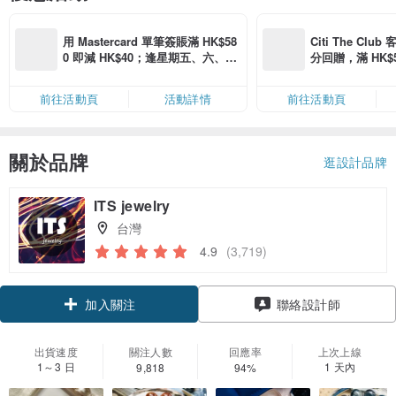
用 Mastercard 單筆簽賬滿 HK$58
Citi The Club
0 即減 HK$40；逢星期五、六、日
分回贈，滿 HK$580
滿 HK$880 即減 HK$80（名額有
Coins（名額
限，額滿即止，僅限「常用信用
前往活動頁
活動詳情
前往活動頁
卡」結帳）
關於品牌
逛設計品牌
ITS jewelry
台灣
4.9
(3,719)
領優惠券
聯絡設計師
加入關注
出貨速度
關注人數
回應率
上次上線
1～3 日
1 天內
9,818
94%