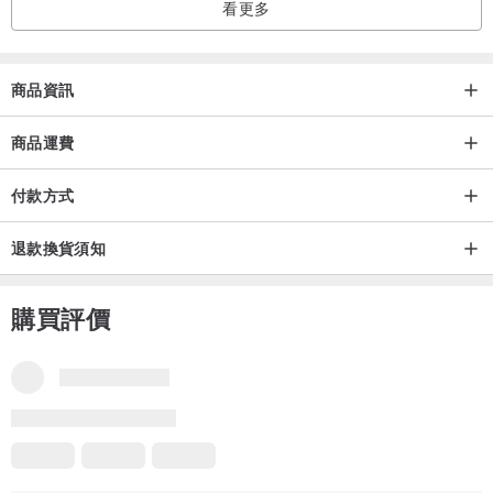
看更多
❤️鍍金及包金產品請勿大力摩擦並避免接觸化學藥劑，若有髒污請用
清水沖洗後擦乾收藏。
❤️天然素材每一個都是獨特的，收到的商品不會完全和照片100%相同
商品資訊
請理解喔。
商品運費
產地/製造方式
付款方式
產地台灣，手工製作。
退款換貨須知
購買評價
品牌所有評價
4.9
(3,719)
vic