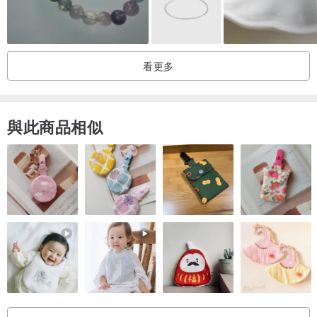
我們會依據您提供的實際手圍長度再加一點點長度製作，
若有其他尺寸及需求請備註或站內訊息告知喔！
看更多
［材質］-
紫鋰雲母/馬達加斯加粉晶/草莓晶/橙月光/金發晶/14KGF配件。
此款寶石珠珠大約是4mm～10mm左右，實際商品有時會因每批材料
與此商品相似
不同略有些微差距。
［網路摘要分享］-
［備註說明］-
❤️所有商品保證全新。
❤️天然石每顆品相都不同，可能會有些許裂紋或小瑕疵，會儘量挑選
品相佳者，但請確定能接受再下標喔！
❤️由於尺寸不同，編排方式可能會依長度有所調整。
❤️照片中的顏色可能會因光線，顯示螢幕的差異有所不同。