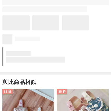
1 年前
購買後（忘了1還2個月前買的，但還在可以更改評價的期限內）只
帶過三次，每次大概都一天，在今天準備戴上前珍珠從耳針上脫
落，品質不太保證，我確定我只帶過三次而已。
購買時有買6和8mm的各一副，目前8mm的還存活著（目前只帶一
更多
次）
ITS-E102【925銀・天然淡水珍珠】6mm珍珠耳針耳環
設計師於 1 年前回覆
很優質的買家，謝謝您的支持，如果想起ITS就回來賣場看看
喔，非常感謝～ 關於珍珠脫落的問題造成您的困擾真是抱歉，
我們會補一對給你，也謝謝你良善的告知喔。
更多
看品牌所有評價 (3,719)