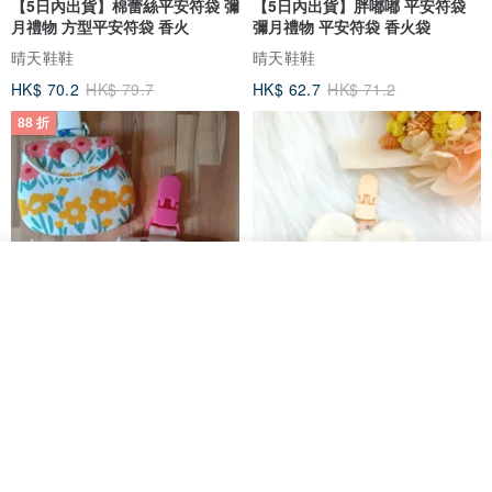
【5日內出貨】棉蕾絲平安符袋 彌
【5日內出貨】胖嘟嘟 平安符袋
月禮物 方型平安符袋 香火
彌月禮物 平安符袋 香火袋
晴天鞋鞋
晴天鞋鞋
HK$ 70.2
HK$ 79.7
HK$ 62.7
HK$ 71.2
我要訂製
加入收藏
了解品牌
88 折