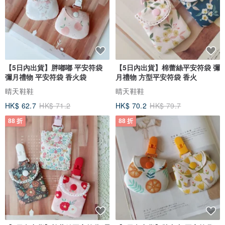
與此商品相似
88 折
88 折
【5日內出貨】胖嘟嘟 平安符袋
【5日內出貨】棉蕾絲平安符袋 彌
彌月禮物 平安符袋 香火袋
月禮物 方型平安符袋 香火
晴天鞋鞋
晴天鞋鞋
HK$ 62.7
HK$ 71.2
HK$ 70.2
HK$ 79.7
88 折
88 折