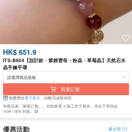
HK$ 651.9
ITS-B604【設計款・紫鋰雲母・粉晶・草莓晶】天然石水
晶手鍊手環
我要訂製
免費贈送
電子賀卡
，結帳完成後填寫
本商品為「接單訂製」。付款後需 3 個工作天製作。現在下單預估
15/8~18/8 到貨。
優惠活動
看全部 (7)