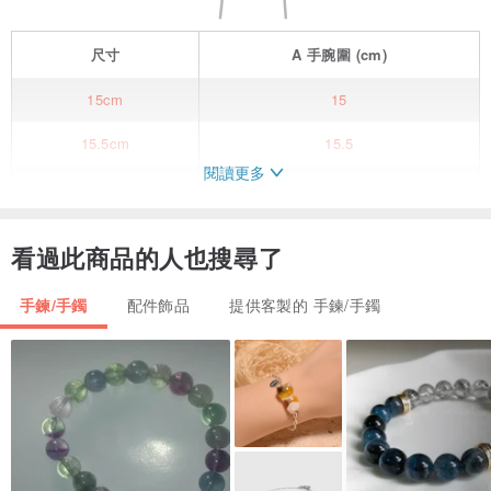
尺寸
A
手腕圍
(cm)
15cm
15
15.5cm
15.5
閱讀更多
16cm
16
16.5cm
16.5
看過此商品的人也搜尋了
17cm
17
手鍊/手鐲
配件飾品
提供客製的 手鍊/手鐲
其他尺寸請備註
［包裝］-
此款手環有附包裝。
［尺寸］-
訂製此款手鍊請務必先量好尺寸，提供實際手圍長度，