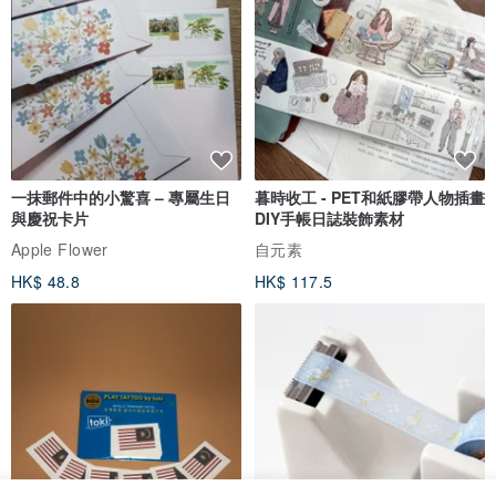
一抹郵件中的小驚喜 – 專屬生日
暮時收工 - PET和紙膠帶人物插畫
與慶祝卡片
DIY手帳日誌裝飾素材
Apple Flower
自元素
HK$ 48.8
HK$ 117.5