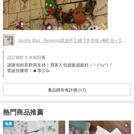
Goody Bag -Sleeping原創手工鋪【木質框+胸針任一】擺件/胸針
設計師於 5 年前回覆
謝謝你的喜歡與支持！買家人也超級超級好～↖(^ω^)↗
聖誕快樂呀！🎄🎅🏻🥳
看品牌所有評價 (17)
熱門商品推薦
免運