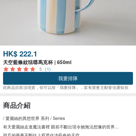
HK$ 222.1
天空藍條紋琺瑯馬克杯 | 650ml
5
(1)
我要排隊
此商品目前沒現貨，你可以按「我要排隊」，當有貨會主動發信通知你
商品介紹
/ 愛麗絲的異想世界 系列 / Series
有天愛麗絲走進魔法書裡 眼前不斷出現令她無法想像的世界…
甜瓜的藤蔓不斷往上竄遮住淡藍色的天空