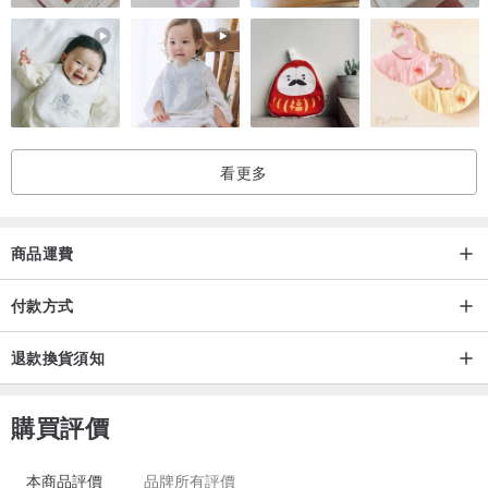
/ 產地 / Made in Taiwan
台灣
/ 使用小叮嚀 / Careful instrucion
A. 彩繪琺瑯視覺、觸覺都充滿了手工製作的樣貌，所以收到商品時，
別訝異！這就是彩繪琺瑯獨特的視覺感受
看更多
B. 琺瑯藝術街琺瑯商品皆為小量、限量製作，下單前請先確認目前商
品庫存數。
商品運費
C. 琺瑯商品皆為手工製作，商品表面會出現些許小黑點、氣泡、吊掛
痕跡，如杯緣、把手內裏，皆是琺瑯製程的正常現象，不影響商品的
付款方式
使用狀況，若為完美主義請勿下單。
D. 琺瑯商品皆經過SGS安檢檢驗[SGS報告編號CT/2015/C0440]，琺
退款換貨須知
瑯彩釉不會有退色的疑慮，請放心使用。
E. 琺瑯商品避免重壓過當、以尖銳物強烈撞擊，若發現表面有脫釉、
購買評價
剝落情形，建議停止使用或與我們聯繫。
F. 請使用性質溫和的清潔劑及非磨損性的海綿或布清理。
本商品評價
品牌所有評價