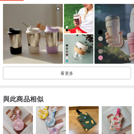
/ 材質 / Material = iron + enamel + 304 Stainless steel
盤身-鐵 / 塗層-琺瑯 / 鑲嵌-304不鏽鋼環
/ 手作質感包裝 / Package of handmade
「可愛輕巧包裝」，若您無備註任何包裝需求，我們皆提供您手作的
輕巧包裝唷！輕巧包裝適合一般自用及送禮，不失體面也很大方^^希
望大家會喜歡。
看更多
可愛輕巧包裝材料：
A.咖啡底英文報紙包裝紙
B.白色蕾絲紙墊(型狀隨機)
與此商品相似
C.亞麻繩
D.琺瑯藝術街手作LOGO章印牛皮提袋