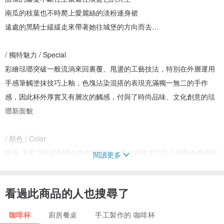
南瓜的枝葉也不時爬上愛麗絲的淡粉連身裙
遠處的黑騎士緩緩走來帶著她往城堡的方向而去…
/ 獨特魅力 / Special
彩繪琺瑯突破一般流淌來回裏覆、甩盪的工藝技法，特別在外層運用
手感筆觸塗抹技巧上釉，色塊沾染混搭的表現充滿獨一無二的手作
感，因此杯外厚實又有層次的觸感，付與了時尚品味、文化創意的琺
瑯新面貌
/ 顏色 / Color
杯身-天空淡藍搭配暖白色相間交錯，暖白色隨意沾染八種顏色營造特
閱讀更多
殊的手工感
杯裏-暖白色
看過此商品的人也搜尋了
/ 尺寸 / Size
咖啡杯
廚房餐桌
手工製作的 咖啡杯
約容量650ml , 杯口8.5cm(Dia)X11寬cm(W)X高度14cm(H)