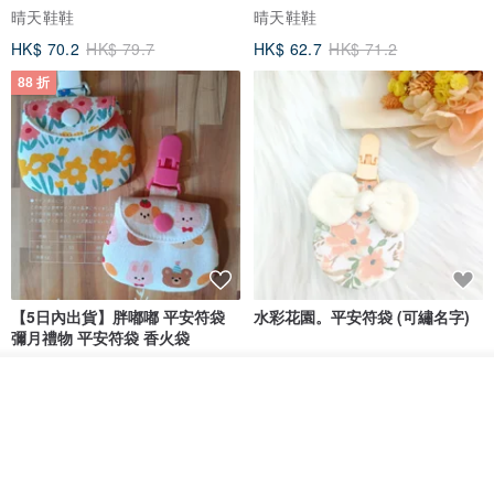
晴天鞋鞋
晴天鞋鞋
HK$ 70.2
HK$ 79.7
HK$ 62.7
HK$ 71.2
88 折
【5日內出貨】胖嘟嘟 平安符袋
水彩花園。平安符袋 (可繡名字)
彌月禮物 平安符袋 香火袋
QQ rabbit 手工嬰幼兒精品 彌月禮盒
晴天鞋鞋
我要排隊
HK$ 62.7
HK$ 71.2
HK$ 68.4
了解品牌
88 折
88 折