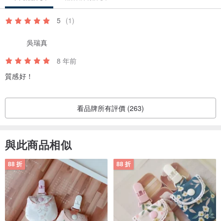
G. 琺瑯商品胚體為金屬製，適合幼童使用，但為防止琺瑯損傷、使用
不當等情形，建議大人陪同使用。
5
(1)
H. 琺瑯商品因具備保溫保冰的絕佳效果，若觸摸靠近加熱源的位置建
吳瑞真
議使用隔熱墊阻隔，避免燙感。
8 年前
I.琺瑯商品適合於瓦斯爐直火、電磁爐直接加熱使用，但請勿空燒及使
用微波爐加熱。
質感好！
J. 琺瑯商品使用時請勿瞬間冷熱交替並用，容易造成琺瑯層熱脹冷縮
破損的情形，建議冷熱交替時，皆先靜置於室溫下再使用。
看品牌所有評價 (263)
與此商品相似
88 折
88 折