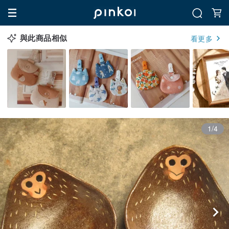
與此商品相似
看更多
1/4