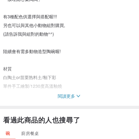
有3種配色供選擇與搭配喔!!!
另也可以與其他小動物組對購買,
(請告訴我與組對的動物^^)
陸續會有需多動物造型陶碗喔!
材質
白陶土or苗栗熟料土/釉下彩
單件手工繪製/1230度高溫釉燒
閱讀更多
尺寸
12.3x11.5x5公分
看過此商品的人也搜尋了
手工製作免件難免會有些微差距,
每件作品需要3週工作天製作>乾燥>燒窯
碗
廚房餐桌
可以接受再購賣喔!!