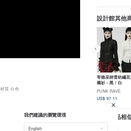
設計館其他
哥德巫師雪紡繡花
襯衫 - 黑 / 白
PUNK RAVE
US$ 97.11
我們建議的瀏覽環境
與此商品相
免運
8 折