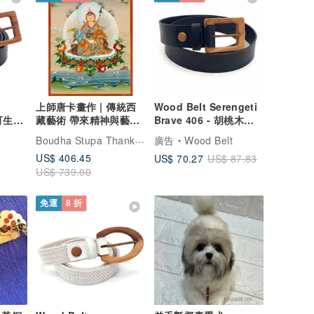
上師唐卡畫作 | 傳統西
Wood Belt Serengeti
 可生物
藏藝術 帶來精神與藝術
Brave 406 - 胡桃木黑
帶
的和諧
色皮革拼接皮帶
Boudha Stupa Thanka Centre
廣告
Wood Belt
US$ 406.45
US$ 70.27
US$ 87.83
US$ 739.00
免運
8 折