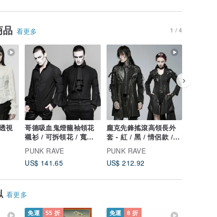
商品
1 / 4
看更多
透視
哥德吸血鬼燈籠袖領花
龐克先鋒搖滾高領長外
哥德骸骨
襯衫 / 可拆領花 / 寬鬆
套 - 紅 / 黑 / 情侶款 /
星期三 /
版型
假兩件設計
PUNK RAVE
PUNK RAVE
PUNK R
US$ 141.65
US$ 212.92
US$ 88.
似
看更多
免運
55 折
免運
8 折