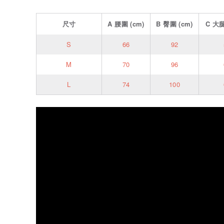
尺寸
A
腰圍
(cm)
B
臀圍
(cm)
C
大
S
66
92
M
70
96
L
74
100