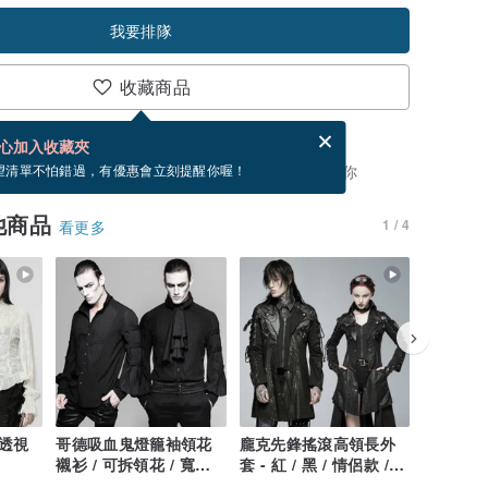
我要排隊
收藏商品
分享，免費幫你寄送電子賀卡。
電子賀卡是什麼？
心加入收藏夾
，你可以按「我要排隊」，當有貨會主動發信通知你
望清單不怕錯過，有優惠會立刻提醒你喔！
他商品
1 / 4
看更多
透視
哥德吸血鬼燈籠袖領花
龐克先鋒搖滾高領長外
哥德骸骨
襯衫 / 可拆領花 / 寬鬆
套 - 紅 / 黑 / 情侶款 /
星期三 /
版型
假兩件設計