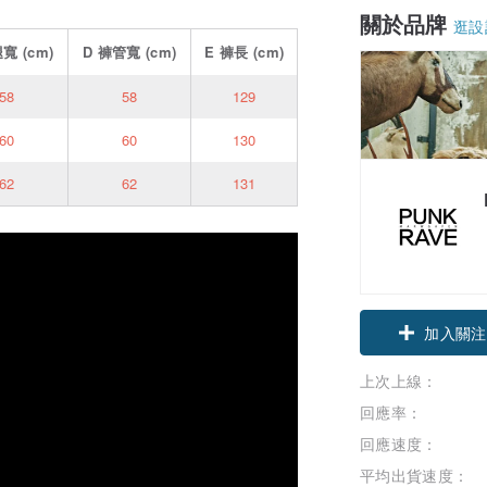
關於品牌
逛設
腿寬
(cm)
D
褲管寬
(cm)
E
褲長
(cm)
58
58
129
60
60
130
62
62
131
領優惠券
加入關注
上次上線：
回應率：
回應速度：
平均出貨速度：