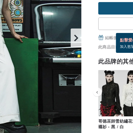
結帳後填寫並
點擊愛
此商品目前沒現貨
加入慾
此品牌的其
哥德巫師雪紡繡花
襯衫 - 黑 / 白