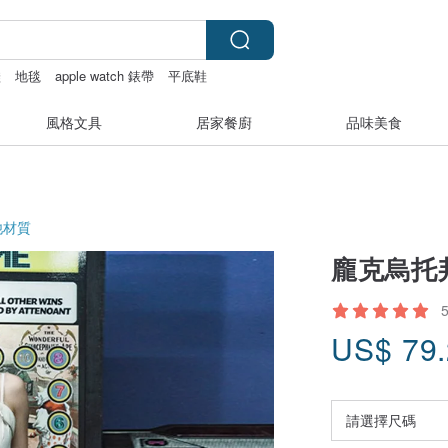
鞋
地毯
apple watch 錶帶
平底鞋
風格文具
居家餐廚
品味美食
他材質
龐克烏托
US$
79