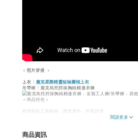
﹤照片穿搭 ﹥
上衣 :
龐克星際精靈短袖圓領上衣
吊帶褲 : 龐克烏托邦抹胸純棉連衣褲
＜商品特色＞
無彈斜紋工裝棉布，厚度適中，手感舒適
舊槍色金屬釦，方便穿脫
商品資訊
可拆卸腰帶，收束腰身，拉高腰線