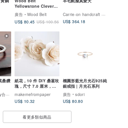
 黃銅
Wood Belt
羊毛氈擬真愛犬
Yellowstone Clever
317 - 胡桃木 白色編織
Carrie-on handcraft station
廣告
Wood Belt
棉繩皮帶
US$ 364.18
US$ 80.45
US$ 100.56
 莫桑鑽
紙花，10 件 DIY 桑葚玫
橢圓形藍光月光石925純
瑰，尺寸 7.0 厘米，白
銀戒指 | 月光石系列
色。
一輕珠寶
makemefrompaper
廣告
sdori
US$ 10.32
US$ 80.80
看更多類似商品