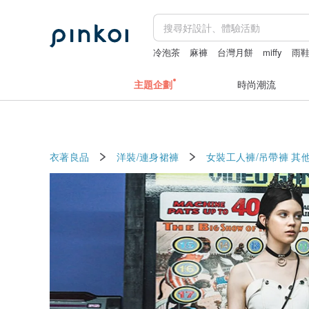
冷泡茶
麻褲
台灣月餅
miffy
雨
主題企劃
時尚潮流
衣著良品
洋裝/連身裙褲
女裝工人褲/吊帶褲
其