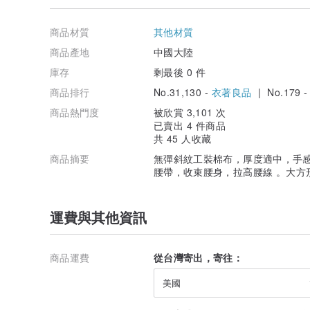
大方形街頭貼口袋
商品材質
其他材質
後背有彈力束代，防下滑
商品產地
中國大陸
―――↡↡↡―――
庫存
剩最後 0 件
商品排行
No.31,130 -
衣著良品
| No.179 
尺寸表位於圖片最後一張，
皆為實體手工測量，
商品熱門度
被欣賞 3,101 次
可依個人平常穿著喜好挑選✨
已賣出 4 件商品
共 45 人收藏
如有不確定，歡迎提供：
商品摘要
無彈斜紋工裝棉布，厚度適中，手
腰帶，收束腰身，拉高腰線 。大方
Ⓐ 平常穿著的尺寸
Ⓑ 腰圍、胸圍（上衣、洋裝）
臀圍、腰圍（下著）
運費與其他資訊
將有專人協助確認尺寸📣
―――↟↟↟↟―――
商品運費
從台灣寄出，寄往：
美國