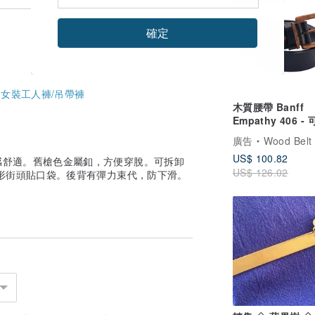
確定
-
女裝工人褲/吊帶褲
木質腰帶 Banff
Empathy 406 -
降解胡桃木黑色皮
廣告
Wood Belt
US$ 100.82
感舒適。舊槍色金屬釦，方便穿脫。可拆卸
US$ 126.02
形街頭貼口袋。後背有彈力束代，防下滑。