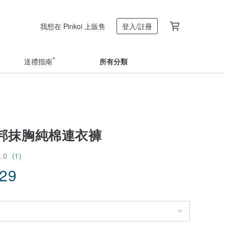
我想在 Pinkoi 上販售
登入/註冊
送禮指南
所有分類
邦抹胸純棉連衣褲
5.0
(1)
.29