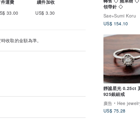
轉售 ◇ 蘋果樹 ◇
首件運費
續件加收
領帶針 ◇
S$ 33.00
US$ 3.30
Sae+Sumi Koru
US$ 154.10
貨時收取的金額為準。
靜謐星光 0.25ct
925銀細戒
廣告
Hee jewelry合
US$ 75.28