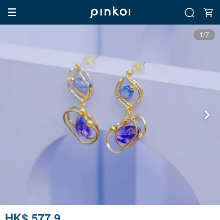
1/7
HK$ 577.9