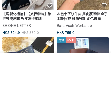
‧ 美產14K注金或18K真金飾品有輕微氧化後，在家可自行用極少量洗
潔精刷洗清潔，然後用紙巾吸乾最後一遍清洗的清水.
【客製化禮物】【旅行套裝】旅
灰色十字紋牛皮 真皮護照套 全手
行護照皮套 與皮製行李牌
工護照夾 極簡設計 多色選擇
BE ONE LETTER
Bara Asah Workshop
關於發貨：
HK$ 324.9
HK$ 380.0
HK$ 755.0
發貨時間：接到客人的訂制需求後，手工週期約在3-10個工作日不
等，根據飾品的繁簡程度而定.
免運
65 折
物流資費：購買單件按順豐速運的實際寄送費用為標准，可參考館內
運費收費標准。
我要排隊
了解品牌
【客制】深藍 真皮 護照套 + 行李
瘋馬皮護照夾 手工真皮護照套 旅
牌 套裝 名字定制
遊畢業季
CalligraphicArt
Piboles