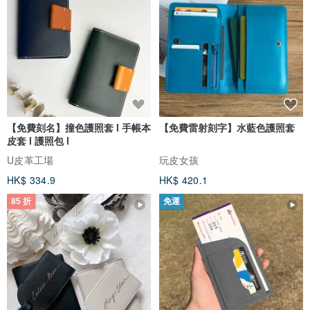
關於美產14K注金材質：
美產14KGF，也被稱為14K包金或14K注金.意指14K鍛壓金，並非國
內電鍍，是一種物理方法用強高溫將14K金層鍛壓於銅材質表面.該技
術克服了箔金均勻度和牢固度的問題.受美國聯邦貿易委員會規范監
督，規定14KGF包金層厚度在15微米以上，金層比重佔總重量的1/20.
雖然保色性好，但本身仍是金屬，會有氧化的情況，保養方法同銀飾
【免費刻名】撞色護照套 l 手帳本
【免費雷射刻字】水藍色護照套
一樣，平時密封保存保持乾燥，偶有氧化以清潔擦拭後恢復光亮.
皮套 l 護照包 l
U皮革工場
玩皮女孩
保養說明：
HK$ 334.9
HK$ 420.1
‧ 佩戴時盡量輕拿輕放，避免重摔. 盡量不要睡覺時佩戴，避免擠壓.
85 折
免運
盡量避免與護膚品、香水、香皂、溫泉水等化學物質接觸.
洗澡與劇烈運動時，也請盡量不要佩戴首飾，以免汗水造成飾品氧化.
‧ 長時間不佩戴飾品的時候請將其密封與首飾盒裡或首飾袋裡，盡量減
少金屬部分與潮濕空氣接觸造成材質氧化.
‧ 925銀制飾品氧化後，在家可自行用牙膏進行刷洗清潔，然後用紙巾
吸乾最後一遍清洗的清水.