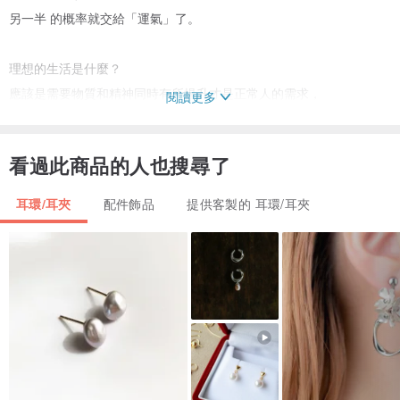
另一半 的概率就交給「運氣」了。
理想的生活是什麼？
應該是需要物質和精神同時有所提升才是正常人的需求，
閱讀更多
可是它們的提升怎麼衡量呢？
好像會有比較級，
看過此商品的人也搜尋了
對吧？
能不去比較嗎？
耳環/耳夾
配件飾品
提供客製的 耳環/耳夾
（這個看我們自己的標准了）
如果運氣不好，怎麼辦？
看你怎麼看待生活，
生活一日三餐，吃什麼穿什麼由你決定，
是否需要在意別人的目光，
是否需要活在人群中，