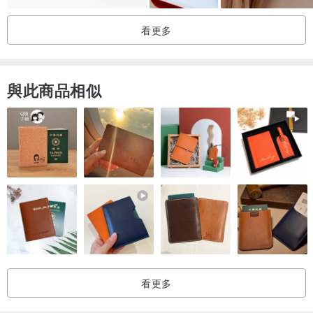
取決於我們自己的需求。
看更多
你們問我，這就是我的想法，
不一定適用，但可交流參考。
與此商品相似
加入輕盈的 粉 和 紫，
- 幽然匿山中 -
「山大王也有休憩時刻，它只需要知道，
有獵物時戰斗，
平時生活中放鬆、簡單。」
這次將碧璽原石、粉水晶、紫水晶、坦桑石和天然珍珠一起設計，
做出像硬糖塊一樣的系列，輕快微甜而不膩。
糖不可多吃，但可以偶爾放輕松。
看更多
-莓果幽粉 -