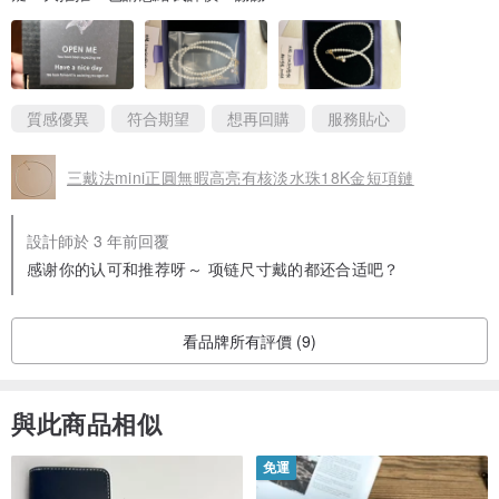
的飾品根據實際損壞情況收取材料費和手工費.維修的手工週期約在5-
7個工作日.
天然材質：
質感優異
符合期望
想再回購
服務貼心
天然的水晶原石或珍珠挑選回來後，經過切割與打磨，其內在天然特
三戴法mini正圓無暇高亮有核淡水珠18K金短項鏈
質都是自然存在的，每顆成色都是天然的，做配對時盡量挑選成色接
近的，部份天然水晶和原石材質內存在棉絮、冰裂、雜質等屬於自然
設計師於 3 年前回覆
特質存在. 如果需求挑選高級別的剔透無暇的材質可與店家溝通挑選高
感谢你的认可和推荐呀～ 项链尺寸戴的都还合适吧？
級材質.
手工繞線：
部份手工繞線製作的飾品，每件單品在完成細節上略有區別，偶有金
看品牌所有評價 (9)
線上的手工痕跡屬於正常現象.
耳夾配件：
與此商品相似
需要更換耳夾的客人，可提前與店家設計師做好溝通，挑選所需適合
的耳夾配件製作.
免運