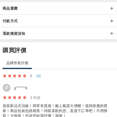
藍紫色糖塊兒耳環
商品運費
尺寸：3.5*1.3CM
付款方式
水晶主石：天然坦桑石、天然紫小晶
退款換貨須知
金色配件：美國產14K注金
/18K金（兩種配件均可客製）
購買評價
關於訂制與售後：
品牌所有評價
‧ 客人若需要個人天然寶石特殊設計客製 或者 個人搭配色彩重新設計
款式製作，請將要求與店家設計師直接溝通，凡下單客製產品均不退
5
(9)
換.請慎重挑選購買，設計師在出貨前也會詳細檢查並保證品質然後發
貨.
g*******6
‧ 凡在我家購買飾品三個月內非人為或惡意損壞，不構成原重要材料遺
3 年前
失的情況下，可享受免費維修服務; 三個月以後也可享受終身免費清潔
很喜歡法式項錬！簡單有質感！戴上氣質大增喔！值得推薦的賣
清洗服務，只是郵費需要自理. 翻新的手工週期約在3-5個工作日.
家！商品包裝也很精美！同樣喜歡的您，直接下訂單吧！不用懐
‧ 非正常佩戴或人為因素造成的損環，不提供免費維修，超出保修期限
疑！大推推！也請您給我評價！謝謝！