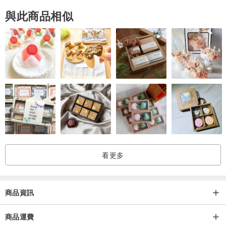
與此商品相似
看更多
S I Z E
商品資訊
-----------------------------------------------------------------------------------
商品運費