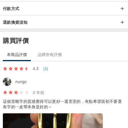
皮帶寬：1.7公分
付款方式
歐洲植鞣牛革
退款換貨須知
須備註提供腰圍，為您調整長度
購買評價
/ Store /
本商品評價
品牌所有評價
| 台中歌劇院門市 |
4.3
(3)
地址：台中市西屯區惠來路二段101號 台中歌劇院內
nungc
2 年前
歡迎前來探索
這個雷雕字的質感覺得可以更好⋯還歪歪的，有點希望當初不要選
有字的⋯皮帶本身是好的～