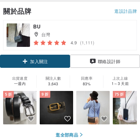
關於品牌
逛設計品牌
BU
台灣
4.9
(1,111)
領優惠券
聯絡設計師
加入關注
出貨速度
關注人數
回應率
上次上線
一週內
1～3 天前
3,643
83%
5 折
9 折
75 折
逛全部商品