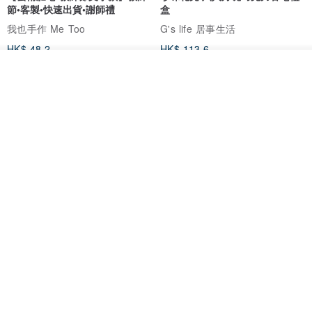
節•客製•快速出貨•謝師禮
盒
我也手作 Me Too
G's life 居事生活
HK$ 48.2
HK$ 113.6
我要訂製
加入收藏
了解品牌
【禮物】為您訂製款•可客製
【24h出貨】原粹咖啡∣杏核乳木
•LOGO•文字•胺基酸寶石皂
蜂蜜牛奶皂 畢業禮物 謝師禮盒
我也手作 Me Too
Wow Hsu 哇許創意皂研室
HK$ 51.3
HK$ 76.9
免運