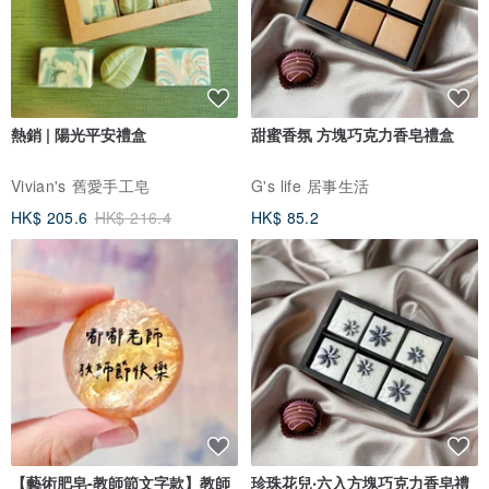
-----------------------------------------------------------------------------------
熱銷 | 陽光平安禮盒
甜蜜香氛 方塊巧克力香皂禮盒
．如選擇「宅配」方式為郵局一般掛號寄出，非快遞宅配，郵差送達
並不會打電話通知，建議收件地有管理室者在選擇此運送方式為佳
Vivian's 舊愛手工皂
G's life 居事生活
HK$ 205.6
HK$ 216.4
HK$ 85.2
【藝術肥皂-教師節文字款】教師
珍珠花兒‧六入方塊巧克力香皂禮