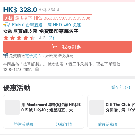
HK$ 328.0
HK$ 364.4
9 折
最多省下 HK$ 36.39,999,999,999,998
Pinkoi 台灣直送 - 滿 HKD 490 免運
女款厚實細皮帶 免費壓印專屬名字
4.3
(3)
我要訂製
免費贈送
電子賀卡
，結帳完成後填寫
本商品為「接單訂製」。付款後需 3 個工作天製作。現在下單預估
12/8~13/8 到貨。
優惠活動
看全部 (7)
用 Mastercard 單筆簽賬滿 HK$58
Citi The Club
0 即減 HK$40；逢星期五、六、日
分回贈，滿 HK$580
滿 HK$880 即減 HK$80（名額有
Coins（名額
限，額滿即止，僅限「常用信用
前往活動頁
活動詳情
前往活動頁
卡」結帳）