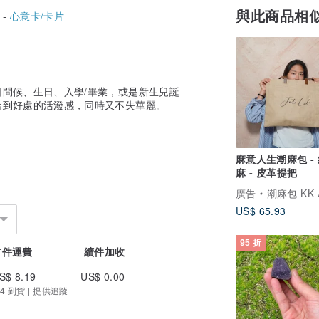
與此商品相
 -
心意卡/卡片
問候、生日、入學/畢業，或是新生兒誕
恰到好處的活潑感，同時又不失華麗。
麻意人生潮麻包 -
麻 - 皮革提把
廣告
潮麻包 KK Jute
US$ 65.93
95 折
首件運費
續件加收
S$ 8.19
US$ 0.00
4 到貨 | 提供追蹤