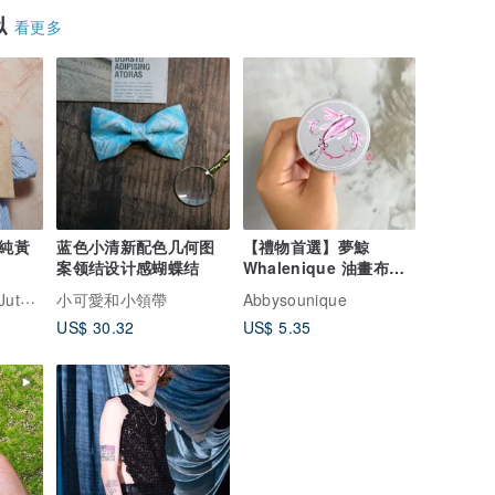
似
看更多
 純黃
蓝色小清新配色几何图
【禮物首選】夢鯨
案领结设计感蝴蝶结
Whalenique 油畫布大
別針
Bag
小可愛和小領帶
Abbysounique
US$ 30.32
US$ 5.35