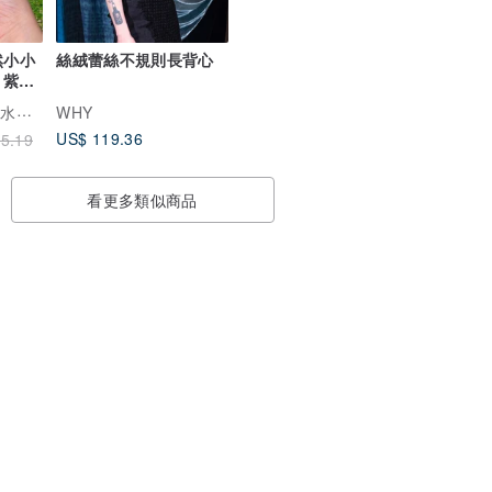
然小小
絲絨蕾絲不規則長背心
 紫水
Fitter Handmade 水晶手鍊・天然礦石
WHY
US$ 119.36
5.19
看更多類似商品