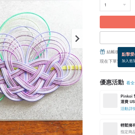
結帳後填寫並
點擊愛
現在下單預估 8/16
加入慾
優惠活動
看全部
Pinko
運費 US$
活動詳
輕鬆擁
指定商