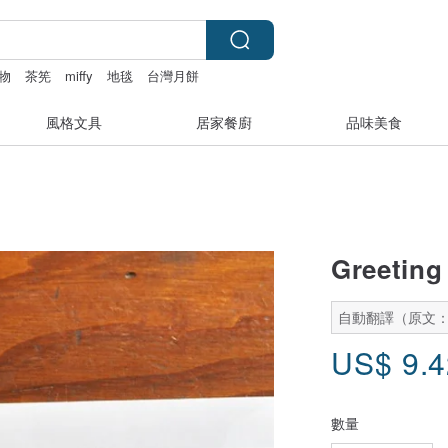
物
茶筅
miffy
地毯
台灣月餅
風格文具
居家餐廚
品味美食
Greeting 
自動翻譯（原文
US$
9.
數量