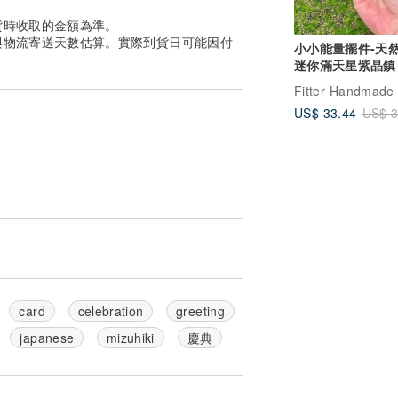
貨時收取的金額為準。
與物流寄送天數估算。實際到貨日可能因付
小小能量擺件-天
迷你滿天星紫晶鎮
晶 消磁淨化
US$ 33.44
US$ 3
card
celebration
greeting
japanese
mizuhiki
慶典