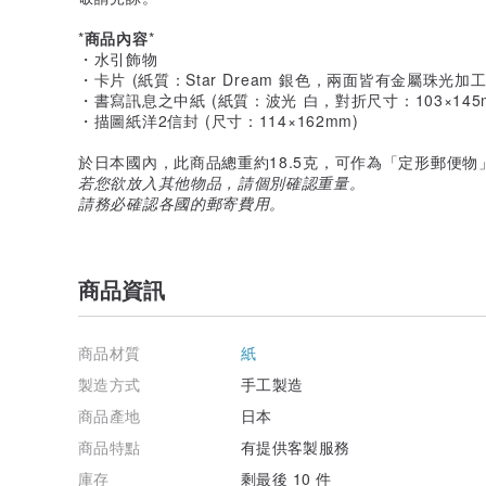
*
商品內容
*
・水引飾物
・卡片 (紙質：Star Dream 銀色，兩面皆有金屬珠光加
・書寫訊息之中紙 (紙質：波光 白，對折尺寸：103×145
・描圖紙洋2信封 (尺寸：114×162mm)
於日本國內，此商品總重約18.5克，可作為「定形郵便物
若您欲放入其他物品，請個別確認重量。
請務必確認各國的郵寄費用。
商品資訊
商品材質
紙
製造方式
手工製造
商品產地
日本
商品特點
有提供客製服務
庫存
剩最後 10 件