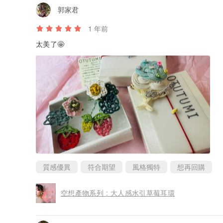
郭家君
1 年前
太美了🤩
質感優異
符合期望
風格獨特
想再回購
空想產物系列 : 大人感水引草莓耳環