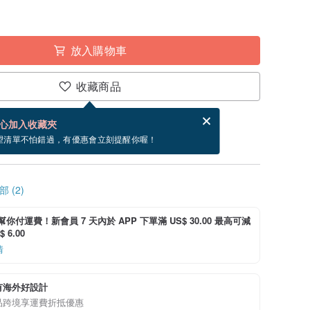
放入購物車
收藏商品
分享，免費幫你寄送電子賀卡。
電子賀卡是什麼？
心加入收藏夾
~8/24 到貨。
望清單不怕錯過，有優惠會立刻提醒你喔！
 (2)
i 幫你付運費！新會員 7 天內於 APP 下單滿 US$ 30.00 最高可減
 6.00
情
有海外好設計
品跨境享運費折抵優惠