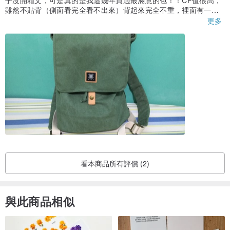
雖然不貼背（側面看完全看不出來）背起來完全不重，裡面有一個
隔袋，後面左側也有暗袋，美炸了！！
更多
建議你們可以多拍幾張包包的照片，不然參考圖片有點太少。美中
不足是我買完後發現包包隨著匯率降價了QQ
顏色: 天藍
品牌介紹
H.A.N.D--手製自己的味道
H.A.N.D 的產品由來自香港與台灣的設計團隊，擷取城市與郊外獨有
的個性風情進行創作。不放過城市每一個角落，精心挑選高質的帆布
和真皮，堅持採用手工車製技術，用雙手創作出自己的味道， 製作出
優質的時尚帆布包款。
這就是H.A.N.D對品味、對細節的執著
看本商品所有評價 (2)
[Have A Nice Day]
與此商品相似
H.A.N.D 品牌的核心訴求 [Have A Nice Day] 即是 [擁有美好的一天]，
讓我們拉近人與大自然的距離，親近並體會，融入並享受；細細品嘗