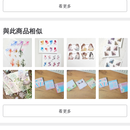
強調手工車缝
看更多
與此商品相似
銅釦的細節設計、增添型格
輕巧、置物空間大
// 全新 2016 大地色系 //
看更多