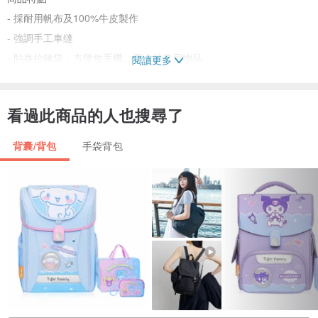
- 採耐用帆布及100%牛皮製作
- 強調手工車缝
- 貼身拉鍊袋，方便放手機、票卡等常用物品
閱讀更多
- 洗水帆布配上全新 2016 大地色系, 增加歷史歲月感
- 附屬配件為牛皮原皮, 增強耐磨度
看過此商品的人也搜尋了
尺寸: 長37 cm、高44 cm、底寬13 cm
背囊/背包
手袋背包
商品特色
H.A.N.D 經典標誌