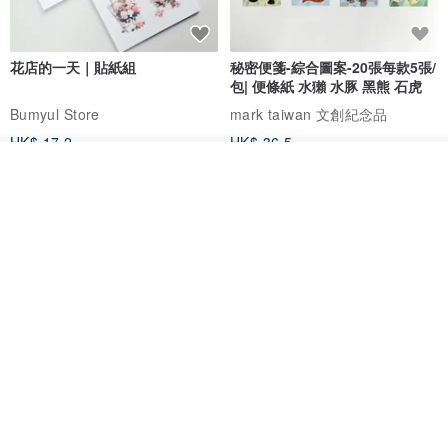
提醒您
商品圖檔顏色因電腦螢幕設定差異會略有不同，以實際商品顏色為準
花店的一天｜貼紙組
秘密便箋-綜合圖案-20張每款5張/
產地/製造方式
包| 便條紙 水獺 水豚 黑熊 石虎
香港設計品牌/ 產地中國 /採用全皮手工車製技術
Bumyul Store
mark taiwan 文創紀念品
HK$ 17.2
HK$ 36.5
看其他商品
了解品牌
鬼屋貼紙包
秘密便箋-水獺/20張一包 | 便條紙
動物 水獺 筆記本 便箋 文具
Bumyul Store
mark taiwan 文創紀念品