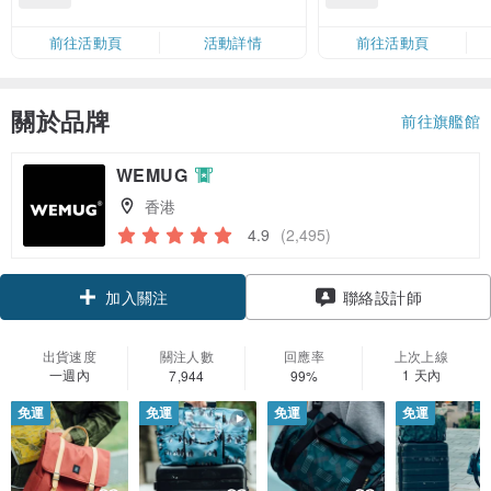
滿 HK$880 即減 HK$80（名額有
Coins（名額
限，額滿即止，僅限「常用信用
前往活動頁
活動詳情
前往活動頁
卡」結帳）
關於品牌
前往旗艦館
WEMUG
香港
4.9
(2,495)
領優惠券
聯絡設計師
加入關注
出貨速度
關注人數
回應率
上次上線
一週內
1 天內
7,944
99%
免運
免運
免運
免運