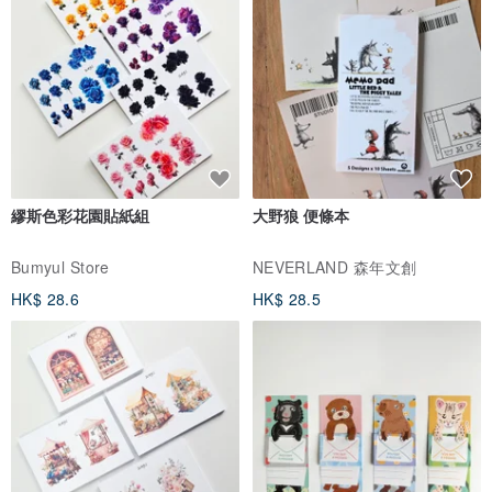
生活小細節及旅程中的感動。
H.A.N.D 的誕生，沒有距離，沒有歷史；因為，故事是由我開始。
產品保固
我們提供三個月產品保固。請保留包裝內所付保固卡
繆斯色彩花園貼紙組
大野狼 便條本
清洗方式:
Bumyul Store
NEVERLAND 森年文創
1. 請勿浸泡洗滌 (以免帆布染色或皮件受損)
HK$ 28.6
HK$ 28.5
2. 使用濕海綿輕輕擦拭髒汙
3. 使用刷子清理包上灰塵
4. 帆布顏色經過日光照射會自然退色
5. 深色帆布可能產生掉色現象
**全球免運費