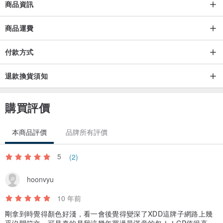
商品資訊
顏色: 綠
商品運費
付款方式
退款換貨須知
顏色: 啡
購買評價
本商品評價
品牌所有評價
顏色: 奶油
5
(2)
hoonvyu
10 年前
顏色: 酒紅
剛拿到時覺得顏色好淺，看一會後覺得變深了XDD這牌子網路上幾
乎沒開箱文，可是真的是我這幾年買過最滿意的包！！CP值很高，