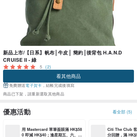
新品上市/【日系】帆布║牛皮║ 簡約║後背包 H.A.N.D
CRUISE II - 綠
5
(2)
看其他商品
免費贈送
電子賀卡
，結帳完成後填寫
商品已下架，請重新選取其他商品
優惠活動
看全部 (5)
用 Mastercard 單筆簽賬滿 HK$58
Citi The Club
0 即減 HK$40；逢星期五、六、日
分回贈，滿 HK$580