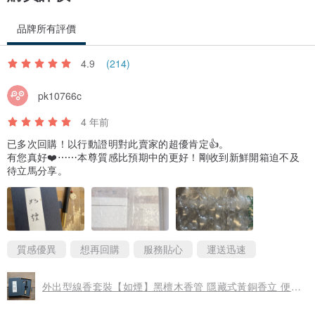
品牌所有評價
4.9
(214)
pk10766c
4 年前
已多次回購！以行動證明對此賣家的超優肯定👍。
有您真好❤️⋯⋯本尊質感比預期中的更好！剛收到新鮮開箱迫不及
待立馬分享。
質感優異
想再回購
服務貼心
運送迅速
外出型線香套裝【如煙】黑檀木香管 隱藏式黃銅香立 便攜帶