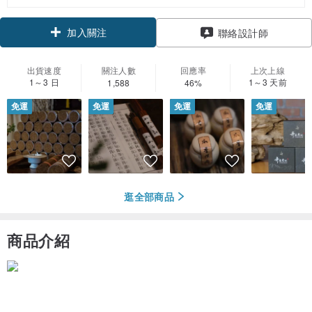
加入關注
聯絡設計師
出貨速度
關注人數
回應率
上次上線
1～3 日
1～3 天前
1,588
46%
免運
免運
免運
免運
逛全部商品
商品介紹