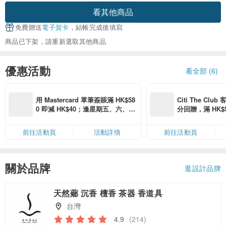
看其他商品
免費贈送
電子賀卡
，結帳完成後填寫
商品已下架，請重新選取其他商品
優惠活動
看全部 (6)
用 Mastercard 單筆簽賬滿 HK$58
Citi The Club
0 即減 HK$40；逢星期五、六、日
分回贈，滿 HK$580
滿 HK$880 即減 HK$80（名額有
Coins（名額
限，額滿即止，僅限「常用信用
前往活動頁
活動詳情
前往活動頁
卡」結帳）
關於品牌
逛設計品牌
天然薌 沉香 檀香 茶器 香道具
台灣
4.9
(214)