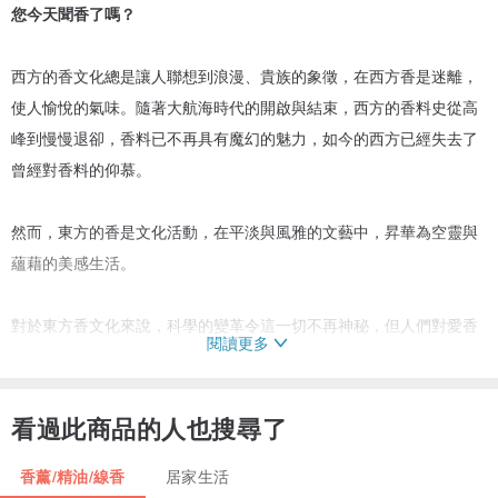
您今天聞香了嗎？
西方的香文化總是讓人聯想到浪漫、貴族的象徵，在西方香是迷離，
使人愉悅的氣味。隨著大航海時代的開啟與結束，西方的香料史從高
峰到慢慢退卻，香料已不再具有魔幻的魅力，如今的西方已經失去了
曾經對香料的仰慕。
然而，東方的香是文化活動，在平淡與風雅的文藝中，昇華為空靈與
蘊藉的美感生活。
對於東方香文化來說，科學的變革令這一切不再神秘，但人們對愛香
閱讀更多
的追求沒有改變，對於那些棲息在香之煙靄中的人，他們對香的愛戀
情感，與唐宋時的文人雅士無異。
看過此商品的人也搜尋了
而在如今紛紛擾擾的生活節奏中，您是否有靜下心來聞聞身旁不經意
香薰/精油/線香
居家生活
出現的美好香氣呢？