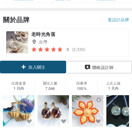
卡」結帳）
關於品牌
逛設計品牌
老時光角落
台灣
5
(2,339)
加入關注
聯絡設計師
出貨速度
關注人數
回應率
上次上線
1 日內
1 天內
7,046
100%