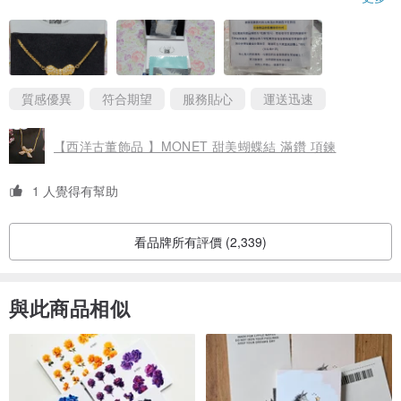
退費。
棉花包覆，避免墜子損傷；項鍊鎖頭兩端各自使用夾鏈袋包覆，避
免互相糾纏；盒內另外附上一個更大一點的夾鏈袋可以將項鍊完整
..
的收納進去，貼心至極！❤
◆
老飾品的保養
◆
飾品本身也整理保養得非常好，可說是飾品界的《美鳳姐》完全看
不出歲月的痕跡，真的很棒！👍
■ 請不要把各種、不同材質屬性的首飾放置在同一個抽屜或首飾盒
對於這次的購買經驗相當滿意！還在觀望的朋友們，一定要趕快下
質感優異
符合期望
服務貼心
運送迅速
內，因為首飾的材質硬度皆不相同，會互相磨擦而導致耗損、刮傷。
單，否則只能空留遺憾囉！
■ 從事運動、家事等，請取下您的飾品，避免外力碰撞受損。
【西洋古董飾品 】MONET 甜美蝴蝶結 滿鑽 項鍊
■ 盡量不要接觸汗水、雨水、海水、香水及化妝品，切勿戴著飾品洗
澡。
1 人覺得有幫助
■ 台灣氣候潮濕，若長時間不配戴，請將老飾品用乾布擦拭後→放入
密封袋內，避免與空氣接觸。
看品牌所有評價 (2,339)
■ 項鍊品項應將墬子與鍊子分開收納，可將"墜子"裝進小的密封袋後→
外面連同鍊子再整個裝進大的密封袋保存。
與此商品相似