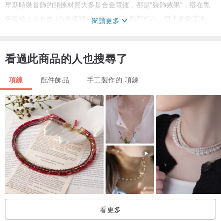
早期時裝首飾的頸鍊材質大多是合金電鍍，都是"裝飾效果"，搭在黑
色蕾絲上衣外面 (不會接觸到皮膚)、或單戴都可以，但應避免流汗、
閱讀更多
碰水...飾品才能維持良好的狀態.
..
看過此商品的人也搜尋了
●
標記：無
●
年代大約1980's
項鍊
配件飾品
手工製作的 項鍊
●
商品來源：美國
●
尺寸：V字墜約 2 x 1.5 (cm)，整條鍊子含 V 字墜全長約 45 (cm)
(照片均有放大效果，請注意尺寸標示)
●
材質 : 合金+萊茵讚
(金屬非純銀純金，易過敏體質請斟酌購買)
..
《
購買需知
》
★
請看清細節照片、商品資訊再謹慎下單，若您擔心跟認知有差距，
請勿購買！以免浪費彼此時間！感恩！
看更多
★ 此件是西洋古董老件飾品，非全新商品，照片均是實物、自然光下