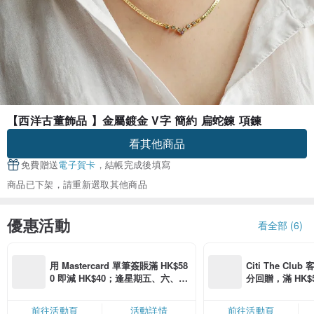
【西洋古董飾品 】金屬鍍金 V字 簡約 扁蛇鍊 項鍊
看其他商品
免費贈送
電子賀卡
，結帳完成後填寫
商品已下架，請重新選取其他商品
優惠活動
看全部 (6)
用 Mastercard 單筆簽賬滿 HK$58
Citi The Club
0 即減 HK$40；逢星期五、六、日
分回贈，滿 HK$580
滿 HK$880 即減 HK$80（名額有
Coins（名額
限，額滿即止，僅限「常用信用
前往活動頁
活動詳情
前往活動頁