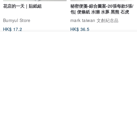
花店的一天｜貼紙組
秘密便箋-綜合圖案-20張每款5張/
包| 便條紙 水獺 水豚 黑熊 石虎
Bumyul Store
mark taiwan 文創紀念品
HK$ 17.2
HK$ 36.5
看其他商品
了解品牌
鬼屋貼紙包
秘密便箋-水獺/20張一包 | 便條紙
動物 水獺 筆記本 便箋 文具
Bumyul Store
mark taiwan 文創紀念品
HK$ 26.6
HK$ 36.5