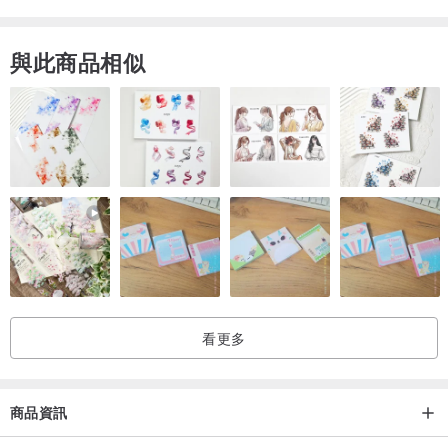
拍攝，品況細節如照片所示，照片均可點開放大。
★ 網購商品無法實際觸摸到實物，因此細節特寫均會照出"金屬質
與此商品相似
感"，請務必看好每張照片。
★ 請斟酌自己能否接受老飾品這些年代小瑕疵再行購買。
..
● 請看清楚商品敘述的尺寸、品況，自行斟酌大小是否合適，不要看
到美美的照片就衝動的下單了，感謝配合！
●若您選擇老飾品當作禮物，請衡量對方是否接受這樣的老物件。
有些微瑕疵、有些微使用痕跡...這都是可能會有的狀況，若您的送禮
對象無法接受，請您到 pinkoi 平台選購其他品牌"全新"的商品當作
禮物。
..
看更多
◆
老時光角落的包裝材
◆
凡網路購買、郵寄、快遞寄送的老飾品，老時光角落均會將老飾品妥
善包裝。
商品資訊
避免運送過程會有壓、摔、撞、濕(雨水)...的情況，我們會使用硬紙盒