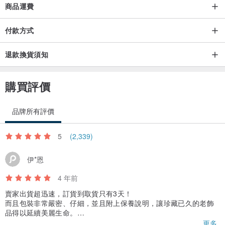
+薄的防水塑膠套套好+氣泡紙裝妥後再寄出。
商品運費
以上的包材：硬紙盒、密封袋、拆卸完好的氣泡紙 ← 均是可以重複使
付款方式
用的消耗品，您可以妥善再次運用。
..
退款換貨須知
◆
首次購買 Vintage Jewelry 的買家需知
◆
■ 我們販售的古董飾品"不是全新品"，它們多在1940~1970年代被生
購買評價
產出來，均是10年以上的老件，因此有一定的歲月痕跡與年代感→就
是舊！
品牌所有評價
■
請勿以全新商品的標準看待
；我們販售的老飾品照片算是放很多張
的，詳細檢視商品細節照片、物件說明是購買前會讓您確認的步驟，
5
(2,339)
因此不接受購買後因個人認知差異的退換貨。
伊*恩
■《螢幕會有色差！》這是網路購物需承受之風險之一，倘若無法接受
這種細微的落差，表示您不適合在網路平台購買商品。
4 年前
■ 商品運送過程因不可抗力因素而損壞，收到商品與當初商品照片有
賣家出貨超迅速，訂貨到取貨只有3天！
絕對差異(如商品破裂)，可提出退費；若收到商品後，對”想像中的樣
而且包裝非常嚴密、仔細，並且附上保養說明，讓珍藏已久的老飾
品得以延續美麗生命。
子”、色差、大小不適合...及非因運送過程而破損等相關問題，則無法
賣家除了用厚實的硬紙盒包裝外，盒內還附上擦拭布；在墜子上用
更多