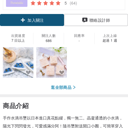
5
(64)
領優惠券
聯絡設計師
加入關注
出貨速度
關注人數
回應率
上次上線
7 日以上
超過 1 週
686
-
逛全部商品
商品介紹
手作水滴吊墜以日本進口真花點綴，獨一無二。晶凝通透的小水滴，
陽光下閃閃發光，可愛感滿分阿！隨吊墜附送開口小圈，可簡單穿入