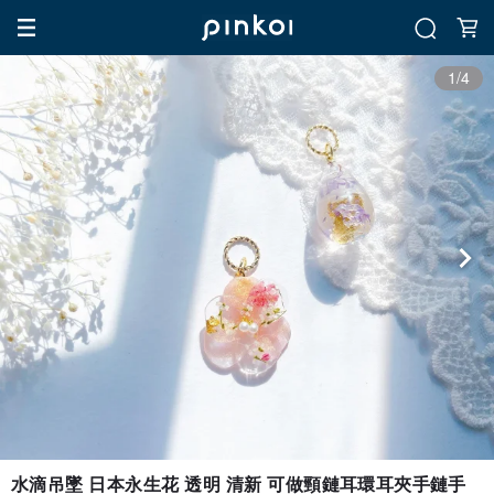
1/4
水滴吊墜 日本永生花 透明 清新 可做頸鏈耳環耳夾手鏈手