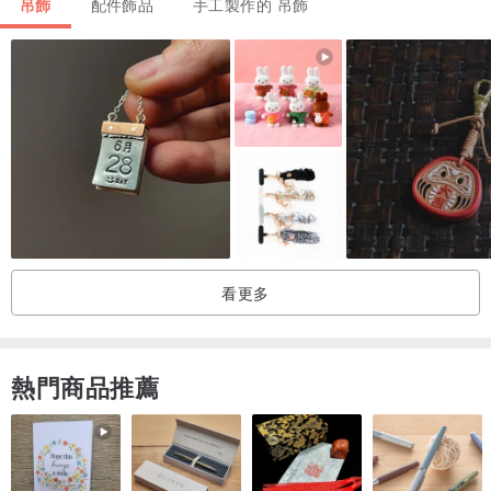
吊飾
配件飾品
手工製作的 吊飾
┈❀┈❀┈❀┈❀┈❀┈❀┈❀┈❀┈❀┈❀┈❀┈❀┈
❝每朵花都是獨一無二的，就如同你很特別❞
看更多
熱門商品推薦