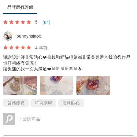
品牌所有評價
5
(64)
bunnyhsiao0
4 年前
謝謝設計師非常貼心❤️書籤和貓貓項鍊都非常美麗適合我唷😍作品
也好精緻有質感！
讓兔迷的我一次大滿足❤️🐰🐰🐰🐰🐰🐰🌟
質感優異
符合期望
服務貼心
非公開商品