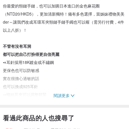
你最愛的頸鏈手鏈，也可以加購日本進口的金色麻花圈
（NTD20/HKD5），更加清新獨特！備有多色選擇，當姊妹禮物美美
der～讓我們改成耳環耳夾頸鏈手鏈手鐲也可以喔（需另行付費，4件
以上八折）！
不管有沒有耳洞
都可以把自己打扮得更自信亮麗
➺耳針採用18K鍍金或不鏽鋼
更保色也可以防敏感
實在很擔心過敏的話
也可以換成925耳針
➺螺絲耳夾可以調整鬆緊
閱讀更多
無耳洞女孩也放心笑了
看過此商品的人也搜尋了
┈❀┈❀┈❀┈❀┈❀┈❀┈❀┈❀┈❀┈❀┈❀┈❀┈
更多細節圖片可以到IG看：periwinkle.accessories_