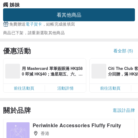
鐲 姊妹
看其他商品
免費贈送
電子賀卡
，結帳完成後填寫
商品已下架，請重新選取其他商品
優惠活動
看全部 (5)
用 Mastercard 單筆簽賬滿 HK$58
Citi The Club
0 即減 HK$40；逢星期五、六、日
分回贈，滿 HK$580
滿 HK$880 即減 HK$80（名額有
Coins（名額
限，額滿即止，僅限「常用信用
前往活動頁
活動詳情
前往活動頁
卡」結帳）
關於品牌
逛設計品牌
Periwinkle Accessories Fluffy Fruity
香港