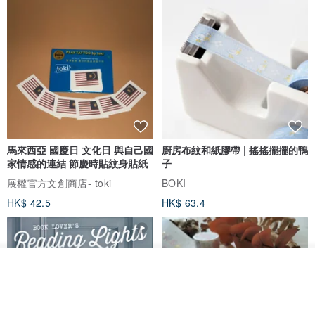
馬來西亞 國慶日 文化日 與自己國
廚房布紋和紙膠帶 | 搖搖擺擺的鴨
家情感的連結 節慶時貼紋身貼紙
子
展權官方文創商店- toki
BOKI
HK$ 42.5
HK$ 63.4
看其他商品
了解品牌