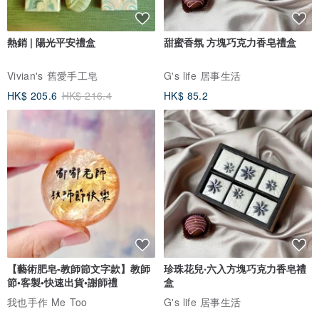
：：使用及保養方式
* 天然礦石淨化方式可參考網路上的建議，最簡易的是置放於日光(或
熱銷 | 陽光平安禮盒
甜蜜香氛 方塊巧克力香皂禮盒
滿月）光二小時。商品出貨前，皆會先為您做一次能量淨化。
Vivian's 舊愛手工皂
G's life 居事生活
* 洗澡或泡溫泉、海水時建議先將飾品取下，以避免受損。
HK$ 205.6
HK$ 216.4
HK$ 85.2
* 有時會因部分捲曲造成彈性線外露或卡住，可用雙手輕拉調整並盤
順幾遍手環上的每個珠子，大多數情況下即可恢復平順。
* 含金屬的商品長時間不配戴時，建議以夾鏈袋封存，能減少氧化。
* 黃銅、純銀氧化變黑屬正常現象，可用拭銀布擦拭恢復光亮。
【藝術肥皂-教師節文字款】教師
珍珠花兒‧六入方塊巧克力香皂禮
* 天然黃銅可用濕棉布沾檸檬汁或醋擦拭至光亮，如商品為複合式材
節•客製•快速出貨•謝師禮
盒
質，例如含有木質、天然珍珠等需避開，可用棉花棒或小牙刷小面積
我也手作 Me Too
G's life 居事生活
分開處理。