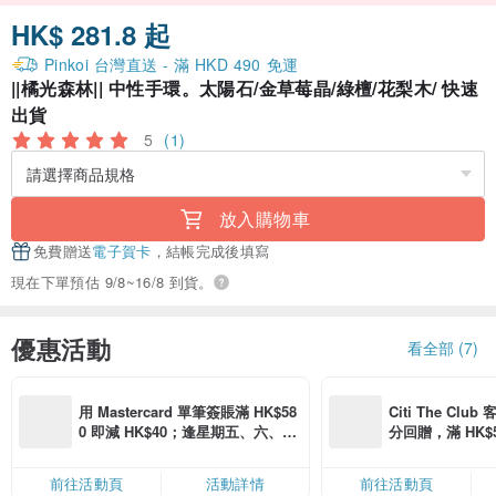
HK$ 281.8 起
Pinkoi 台灣直送 - 滿 HKD 490 免運
||橘光森林|| 中性手環。太陽石/金草莓晶/綠檀/花梨木/ 快速
出貨
5
(1)
放入購物車
免費贈送
電子賀卡
，結帳完成後填寫
現在下單預估 9/8~16/8 到貨。
優惠活動
看全部 (7)
用 Mastercard 單筆簽賬滿 HK$58
Citi The Club
0 即減 HK$40；逢星期五、六、日
分回贈，滿 HK$580
滿 HK$880 即減 HK$80（名額有
Coins（名額
限，額滿即止，僅限「常用信用
前往活動頁
活動詳情
前往活動頁
卡」結帳）