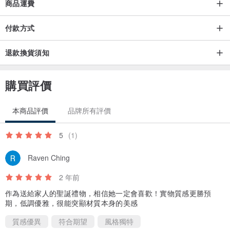
使用布尺或容易取得的軟性線材，貼合圍繞手腕骨突出處（腳鍊則量
商品運費
腳踝關節處）一圈後平放並測量長度。我們在製作時會依此數據計算
付款方式
適合您的實際尺寸( 請不要自行預留佩戴鬆度空隙）。例如彈性手環
（＋1-1.5cm) 與扣環手鍊（＋1.5-2cm) 會略有不同。若因尺寸丈量
退款換貨須知
有誤而需重製，則需自行負擔運費更換。
購買評價
本商品評價
品牌所有評價
：：禮物包裝
5
(1)
*致贈親友請註明，可至此另選購禮物包裝直接送禮
www.pinkoi.co
m/product/cTTtF5KB
。
Raven Ching
2 年前
*如需禮物小卡可免費致贈並代寫，請於私訊提供文字（中、英、日文
作為送給家人的聖誕禮物，相信她一定會喜歡！實物質感更勝預
皆可）。
期，低調優雅，很能突顯材質本身的美感
質感優異
符合期望
風格獨特
--------------------------------------------------------------------