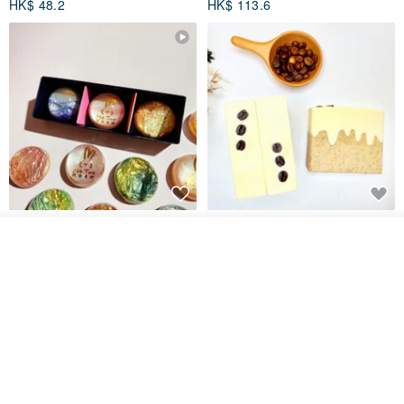
HK$ 48.2
HK$ 113.6
【禮物】為您訂製款•可客製
【24h出貨】原粹咖啡∣杏核乳木
•LOGO•文字•胺基酸寶石皂
蜂蜜牛奶皂 畢業禮物 謝師禮盒
放入購物車
加入收藏
了解品牌
我也手作 Me Too
Wow Hsu 哇許創意皂研室
HK$ 51.3
HK$ 76.9
免運