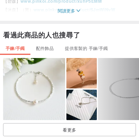
【碧森】
www.pinkoi.com/product/xuhP5EMM
【沐森】（黑）
www.pinkoi.com/product/SJmWiNvW
閱讀更多
（紅）
www.pinkoi.com/product/QaznKJiz
【紫實】
www.pinkoi.com/product/xjDney8A
看過此商品的人也搜尋了
【橘枳】
www.pinkoi.com/product/eXZEfr8T
【雪森】
www.pinkoi.com/product/6xAMd7up
手鍊/手鐲
配件飾品
提供客製的 手鍊/手鐲
【青香】
www.pinkoi.com/product/eEgxgwDk
：：訂購注意 （若現成尺寸非您的手圍，可以另外客製）
* 訂購後請務必跟我們確認您的手圍， 以加速製作進度。請參考以下
『商品尺寸丈量方式』。由於尺寸不同，可能需在作品設計主題不變
的前提下，於材料與配件上有所增減。例如較短的手圍，會需拿掉某
幾顆配珠，較長的手圍則會添加幾顆珠子或配件等等，因此亦有酌收
材料費的可能。實際佩戴效果請參考佩戴情境照片所呈現之比例。
看更多
* 我們挑選的每件天然礦石、木珠、珍珠等材質皆有自身獨一無二的