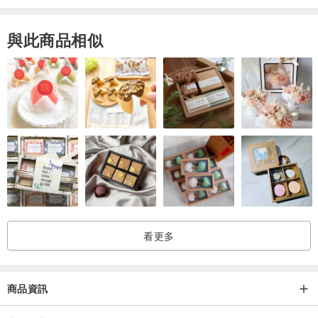
紋路、色澤、形 狀，天然礦缺或冰裂紋亦是自然造物的一部分，我們
會盡量為您挑選製作以符合照片中呈現的同等級美感，但無法保證是
與此商品相似
百分之百跟照片一樣，希望您理解並同樣欣賞每件飾品獨特的個性美
與緣份，若無法接受請勿下訂喔！
* 商品照片皆於自然光下拍攝，可能會因光線環境或電腦/手機螢幕設
定不同有些微色差。請盡量參考不同角度的各張照片所呈現出的實體
效果，恕不接受關於色差方面的退換要求。
* 一般接單約1-3工作天可完成製作並寄送，（除材料短缺或特殊情況
可能需7-10天），如急件請先註明，若無法於您期望的時間前完成，
我們會先告知。
看更多
--------------------------------------------------------------------
商品資訊
：：商品尺寸丈量方式