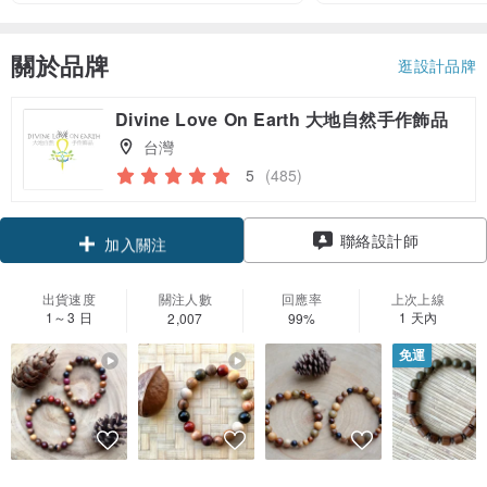
關於品牌
逛設計品牌
Divine Love On Earth 大地自然手作飾品
台灣
5
(485)
領優惠券
聯絡設計師
加入關注
出貨速度
關注人數
回應率
上次上線
1～3 日
1 天內
2,007
99%
免運