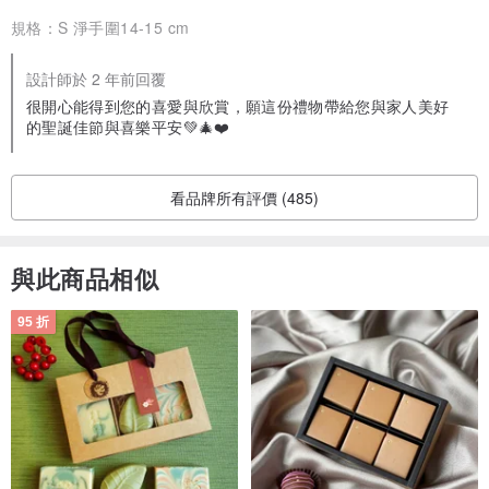
規格：
S 淨手圍14-15 cm
：：客製化
設計師於 2 年前回覆
歡迎來信說明您的需求、喜好，我們可以提供專屬於您的客製化設計
很開心能得到您的喜愛與欣賞，願這份禮物帶給您與家人美好
商品。或可預約線上諮詢。
的聖誕佳節與喜樂平安💚🎄❤️
個人星盤與寶石配對：
www.pinkoi.com/product/S866AzCH
奧修禪卡與寶石配對：
www.pinkoi.com/product/LuWuSWke
看品牌所有評價 (485)
--------------------------------------------------------------------
與此商品相似
：：售後服務
95 折
提供所有商品購買日起一年內免費維修重串（順便整理、保養、淨
化）二次。若商品有缺損請先告知，在有備材的情況下可免費替換一
次，若需酌收材料費會告知。請小心保護好商品後寄回給我們，運費
需自付，恕無法擔保寄送時遺失或毀損的風險。
--------------------------------------------------------------------