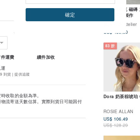
白色 馬賽克 磁磚
確定
邊桌 手工 製作
廣告
DY.Atelier
US$ 450.00
83 折
首件運費
續件加收
免運
9 到貨 | 提供追蹤
貨時收取的金額為準。
Dora 奶茶棕琥珀 
與物流寄送天數估算。實際到貨日可能因付
ROSIE ALLAN
US$ 106.49
US$ 128.29