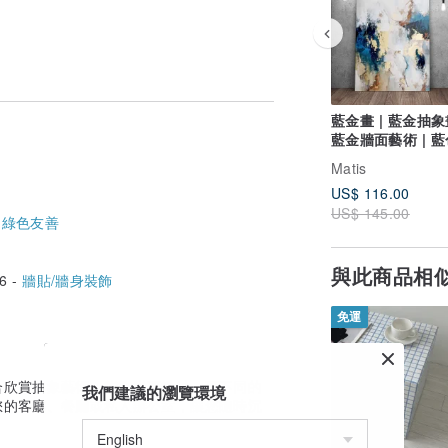
藍金畫 | 藍金抽象畫
藍金牆面藝術 | 
術 | 流程 2
Matis
US$ 116.00
US$ 145.00
,
綠色友善
角落簽名。
與此商品相
6 -
牆貼/牆身裝飾
免運
合欣賞抽象藝術、能夠從更微妙、更不同的
我們建議的瀏覽環境
您的客廳、餐廳或私人辦公室，讓您隨時沉