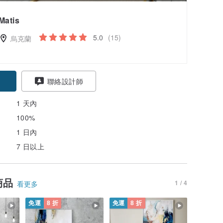
Matis
5.0
(15)
烏克蘭
聯絡設計師
1 天內
100%
1 日內
7 日以上
商品
1 / 4
看更多
免運
8 折
免運
8 折
免運
8 