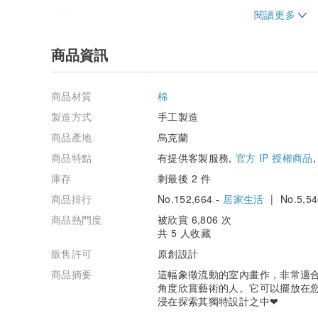
細節
* 名稱：抽象《綠色雪崩三聯畫》
* 作者：Matis-art-studio
商品資訊
* 您可以訂購任意尺寸，並根據需要更改顏色
* 原創手工布面壓克力畫、金壓克力。
* 風格：現代、當代、抽象、高科技
* 禮物：給她，給他，給父母
商品材質
棉
* 慶祝活動：暖心、生日、婚禮、聖誕節
製造方式
手工製造
* 免運費
商品產地
烏克蘭
如有任何問題，請隨時與我們聯絡！
商品特點
有提供客製服務,
官方 IP 授權商品
如果您需要在照片正面或背面簽名，請寫信告訴我在哪個
庫存
剩最後 2 件
商品排行
No.152,664 -
居家生活
| No.5,54
祝您觀看愉快！
商品熱門度
被欣賞 6,806 次
共 5 人收藏
販售許可
原創設計
商品摘要
這幅象徵流動的室內畫作，非常適
角度欣賞藝術的人。它可以擺放在
浸在探索其獨特設計之中❤