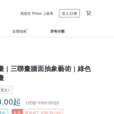
我想在 Pinkoi 上販售
登入/註冊
送禮指南
所有分類
 | 三聯畫牆面抽象藝術 | 綠色
畫
：英文）
8.00
起
US$
160.00
起
寄出
8 折
最多省下 US$ 501.60