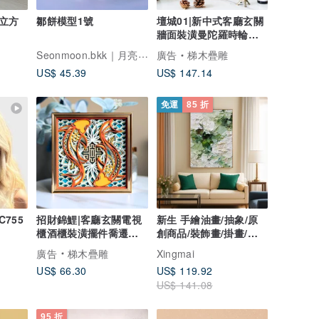
 立方
鄒餅模型1號
壇城01|新中式客廳玄關
牆面裝潢曼陀羅時輪金
剛鎮宅裝潢
Seonmoon.bkk｜月亮手作
廣告
梯木疊雕
US$ 45.39
US$ 147.14
免運
85 折
C755
招財錦鯉|客廳玄關電視
新生 手繪油畫/抽象/原
櫃酒櫃裝潢擺件喬遷新
創商品/裝飾畫/掛畫/客
居開業禮品
廳/走廊/玄關掛畫
廣告
梯木疊雕
Xingmai
US$ 66.30
US$ 119.92
US$ 141.08
95 折