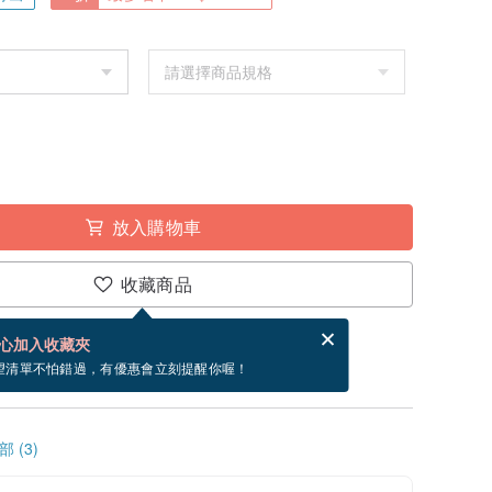
放入購物車
收藏商品
分享，免費幫你寄送電子賀卡。
電子賀卡是什麼？
心加入收藏夾
~8/19 到貨。
望清單不怕錯過，有優惠會立刻提醒你喔！
 (3)