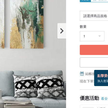
數量
結帳後填寫並
點擊愛
現在下單預估 8/15
加入慾
優惠活動
看全部