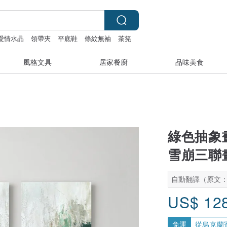
愛情水晶
領帶夾
平底鞋
條紋無袖
茶筅
風格文具
居家餐廚
品味美食
綠色抽象畫
雪崩三聯
自動翻譯（原文
US$
12
免運
從烏克蘭