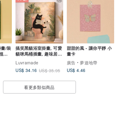
畫/裝
搞笑黑貓浴室掛畫, 可愛
甜甜的風 - 讓你平靜 小
植物/
貓咪馬桶插畫, 趣味居家
畫卡
牆面裝飾
Luvramade
廣告
夢遊地帶
US$ 4.46
US$ 34.16
US$ 35.95
看更多類似商品