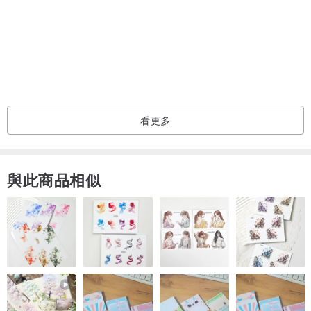
/. 購買前須知 ./
▪ 所有布品掛飾是我們一個一個手工製作，可接受些微不一樣再下單
囉
▪ 聖誕樹上的葉子本身脆弱，設計師出貨前一定會盡力妥善包裝保護
看更多
花禮，但物流運送過程中難免會有碰撞而少許掉落，超完美主義者如
可以接受歡迎下單喲
與此商品相似
▪ 全館花禮全是手工製作，設計師為了維護品質，若是急單需要先詢
問，以免耽誤到您重要的日子
▪ 聖誕樹底座使用木頭製成，本身會保有樹皮自然的樣貌及紋路，可
以接受的買家再幫我們下單哦
▪ 照片皆為實品拍攝，但多樣素材為手工製作而有些不同，商品與圖
片無法100%相同喲
▪ 所有掛飾樣式都會隨機幫大家搭配，有其他需求都可以私訊詢問