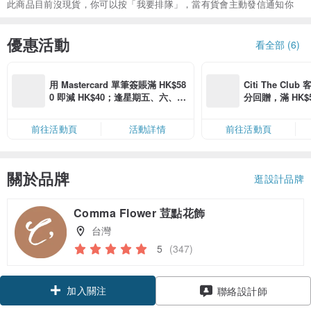
此商品目前沒現貨，你可以按「我要排隊」，當有貨會主動發信通知你
優惠活動
看全部 (6)
用 Mastercard 單筆簽賬滿 HK$58
Citi The Club
0 即減 HK$40；逢星期五、六、日
分回贈，滿 HK$580
滿 HK$880 即減 HK$80（名額有
Coins（名額
限，額滿即止，僅限「常用信用
前往活動頁
活動詳情
前往活動頁
卡」結帳）
關於品牌
逛設計品牌
Comma Flower 荳點花飾
台灣
5
(347)
加入關注
聯絡設計師