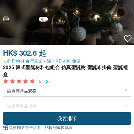
5
HK$ 302.6 起
Pinkoi 台灣直送 - 滿 HKD 490 免運
2025 韓式聖誕材料包組合 仿真聖誕樹 聖誕布掛飾 聖誕禮
盒
5
(2)
我要排隊
免費贈送
電子賀卡
，結帳完成後填寫