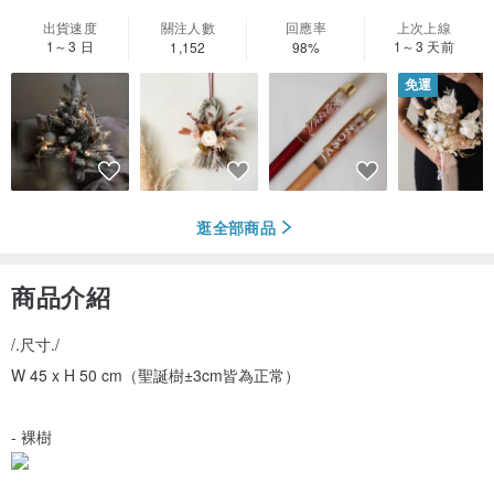
出貨速度
關注人數
回應率
上次上線
1～3 日
1～3 天前
1,152
98%
免運
逛全部商品
商品介紹
/.尺寸./
W 45 x H 50 cm（聖誕樹±3cm皆為正常）
- 裸樹