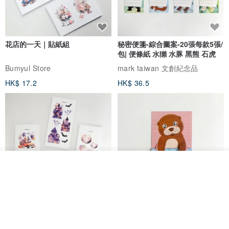
花店的一天｜貼紙組
秘密便箋-綜合圖案-20張每款5張/
包| 便條紙 水獺 水豚 黑熊 石虎
Bumyul Store
mark taiwan 文創紀念品
HK$ 17.2
HK$ 36.5
我要排隊
加入收藏
了解品牌
鬼屋貼紙包
秘密便箋-水獺/20張一包 | 便條紙
動物 水獺 筆記本 便箋 文具