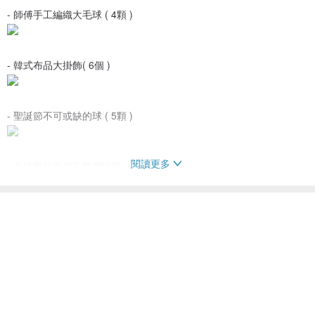
- 師傅手工編織大毛球 ( 4顆 )
- 韓式布品大掛飾( 6個 )
- 聖誕節不可或缺的球 ( 5顆 )
閱讀更多
- 高磅數絲滑緞面雙層緞帶
- 高質感雪花燈泡串 ／超美 ( 15顆 )
- 我們手工製作豐富小布品掛飾 ( 10個 )