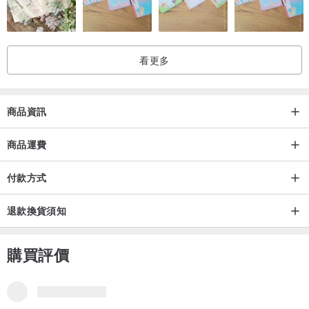
▪ 每張照片為實體拍攝，但因修圖、手機&電腦螢幕畫面的呈現會有些
色差，如可以接受歡迎下單
看更多
/. 產品保存 ./
▪ 聖誕節後，可以將聖誕樹折收起來，避免生成灰塵
商品資訊
▪ 明年再依序拿出打開即可
商品運費
/. 購買後 ./
付款方式
▪ 您收到商品有任何問題，請不要急著給予差評，與我們聯絡後會盡
退款換貨須知
快為您處理
購買評價