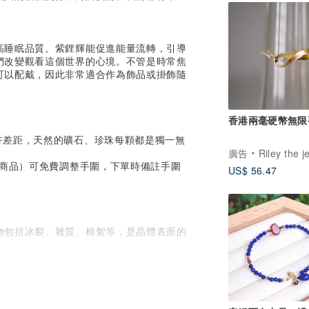
高睡眠品質。紫鋰輝能促進能量流轉，引導
們改變觀看這個世界的心境。不管是時常焦
可以配戴，因此非常適合作為飾品或掛飾隨
香港兩毫硬幣無限
許差距，天然的礦石、珍珠每顆都是獨一無
廣告
Riley the jewe
類商品）可免費調整手圍，下單時備註手圍
US$ 56.47
物包括冰裂、雜質、棉絮等，是晶體表面的
珍珠也會經過篩選，過度瑕疵將不列入飾品