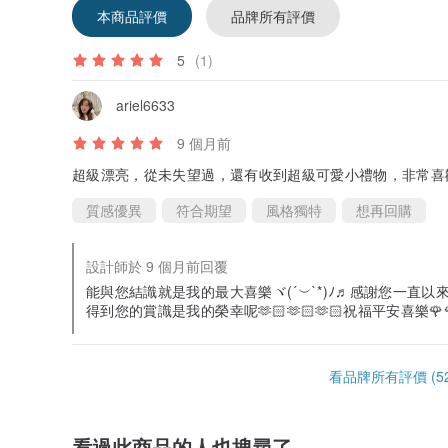
本商品評價
品牌所有評價
5️⃣秘魯聖木燻香消磁
6️⃣天然精油消磁（乳香/印加聖木/海藿香等）
7️⃣閃靈鑽淨化（淨化+補充能量）
5
(1)
🌟感謝您選擇晶玉良言，為你帶來獨特與美好🌟
ariel6633
✨製造方式及產地✨
9 個月前
台灣🇹🇼晶玉良言閣實體工作室
Handmade in Taiwan
超級漂亮，從未失望過，還有收到超級可愛小禮物，非常喜
質感優異
符合期望
風格獨特
想再回購
設計師於 9 個月前回覆
能與您結識就是我的最大喜樂ヾ(´︶`*)ﾉ♬感謝您一直以來
得到您的賞識是我的榮幸呢🫶🏻🫶🏻🫶🏻祝福平安喜樂🌹
看品牌所有評價 (52
看過此商品的人也搜尋了