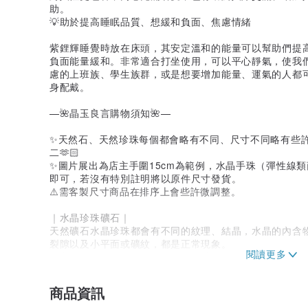
助。
💡助於提高睡眠品質、想緩和負面、焦慮情緒
紫鋰輝睡覺時放在床頭，其安定溫和的能量可以幫助們提
負面能量緩和。非常適合打坐使用，可以平心靜氣，使我
慮的上班族、學生族群，或是想要增加能量、運氣的人都
身配戴。
—🌺晶玉良言購物須知🌺—
✨天然石、天然珍珠每個都會略有不同、尺寸不同略有些
二🫶🏻
✨圖片展出為店主手圍15cm為範例，水晶手珠（彈性線
即可，若沒有特別註明將以原件尺寸發貨。
⚠️需客製尺寸商品在排序上會些許微調整。
｜水晶珍珠礦石｜
天然礦石水晶珍珠都會有不同的紋理、結晶，水晶的內含
裂隙以及小平面或礦紋，都是正常現象。
店主每一顆會嚴格把關，不使用設計上有嚴重瑕疵水晶、
材料。
商品資訊
｜金屬配件材質｜