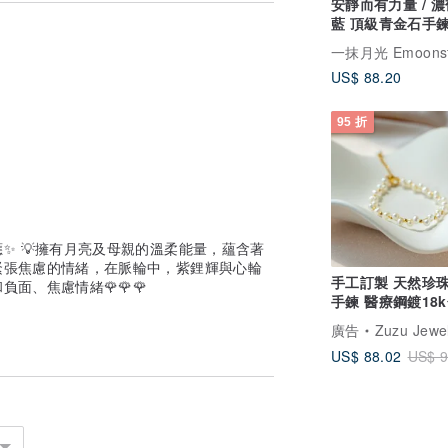
、18K金，其他材質會特別註明。
安靜而有力量 / 濃郁靛
藍 頂級青金石手鍊
注金
一抹月光 Emoonst
US$ 88.20
95 折
些許增加或減少材料 。
可。
整。
✨ 💡擁有月亮及母親的溫柔能量，蘊含著
緊張焦慮的情緒，在脈輪中，紫鋰輝與心輪
手工訂製 天然珍
息店主發問。
面、焦慮情緒🌹🌹🌹
手鍊 醫療鋼鍍18
標準完美主義者請再三思考
廣告
Zuzu Jewe
US$ 88.02
US$ 9
贈送品牌皮革袋或是品牌高級絨布袋、全純