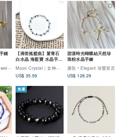
手鏈
【滴答搖籃曲】菫青石
甜漾時光蝴蝶結天然珍
白水晶 海藍寶 水晶手鏈
珠粉水晶手鍊
水晶手鏈 手鍊
Moon Crystal｜女神晶天然水晶手鍊
llery
廣告
Elegant 珍愛宣言
US$ 35.59
US$ 128.29
免運