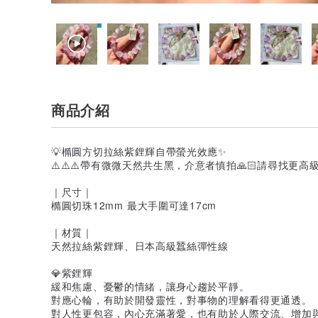
商品介紹
💡橢圓方切拉絲紫鋰輝自帶螢光效應✨
⚠️⚠️⚠️帶有微微天然共生黑，介意者慎拍🙏🏻請尋找更高
｜尺寸｜
橢圓切珠12mm 最大手圍可達17cm
｜材質｜
天然拉絲紫鋰輝、日本高級蠶絲彈性線
💎紫鋰輝
緩和焦慮、憂鬱的情緒，讓身心趨於平靜。
對應心輪，有助於開發靈性，對事物的理解看得更通透。
對人性更包容，內心充滿著愛，也有助於人際交流、增加