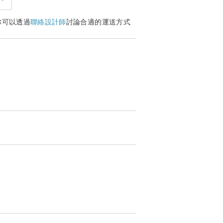
洗澡，長期接觸化學藥劑會影響水晶表層及
你可以透過
聯絡設計師
討論合適的運送方式
現象，每次配帶完時建議以拭銀布擦拭後，
服務內容收取相關服務費。
件、線材斷裂、手圍不合等情況，請聯繫店
度，請勿在測量的時候緊拉。