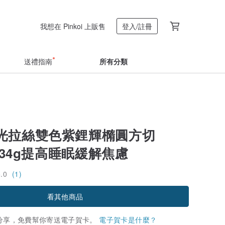
我想在 Pinkoi 上販售
登入/註冊
送禮指南
所有分類
光拉絲雙色紫鋰輝橢圓方切
6.34g提高睡眠緩解焦慮
5.0
(1)
看其他商品
分享，免費幫你寄送電子賀卡。
電子賀卡是什麼？