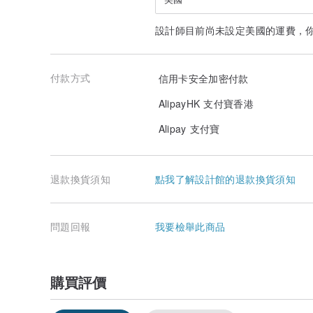
🔆水晶天然礦石日常接觸清水完全沒問題，但不建議戴著
磁場。
設計師目前尚未設定美國的運費，
🔆勿將天然飾品放置強陽光下曝曬。
🔆天然水晶需遠離溫泉，會造成天然石變質。
｜純銀飾保養及注意事項｜
付款方式
信用卡安全加密付款
🌹純銀飾品配戴久後接觸空氣或汗水會氧化變黑都是正常
收納於厚夾鏈袋中，並妥善放置。
AlipayHK 支付寶香港
🌹懶人保養法=牙膏+細毛牙刷清洗🧽銀飾表面即可✨
🌹店主也提供專業清洗、維修服務，可寄回店面，會根據
Alipay 支付寶
｜售後維修服務｜
🔆從取貨日7日內如有非人為損壞，例如：配件鬆脫、缺
主處理相關問題。
退款換貨須知
點我了解設計館的退款換貨須知
｜如何量手圍｜
🧚🏻‍♀️請以捲尺平貼手腕最細的地方輕繞一圈，測量總長
問題回報
我要檢舉此商品
🧚🏻‍♀️手圍非手鍊的實際長度，下拍請備註喜好服貼/寬鬆
🪧淨化方式參考🫶🏻
1️⃣晶石碎石消磁
購買評價
2️⃣白水晶簇
3️⃣白水晶消磁盤
4️⃣陰陽水消磁