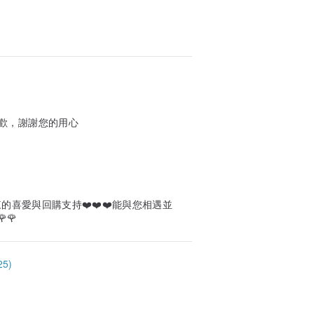
歡，謝謝您的用心
的喜愛與回購支持❤️❤️❤️能與您相遇並
🌹
5)