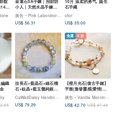
金運石5A手鍊 | 招財防
10月 温柔的勇气, 誕生
14K
小人 | 天然水晶手鍊禮
石手繩
物| 4 月新品主打星
one
廣告
Pink Laboratory 粉紅製造
ofor
US$ 56.31
US$ 35.00
免運
9 折
珠編織
拉長石+藍晶石+綠石榴
【橙月光石|復古手鏈】
k金
石+鈦晶+藍玉髓純銀水
平衡|激發靈感|愛情|增
晶手鍊
強魅力|自信
CaWaiiDaisy Handmade Jewelry
lry
廣告
Vanilla Morning 香草的早上
US$ 79.29
US$ 42.70
2.65
US$ 47.44