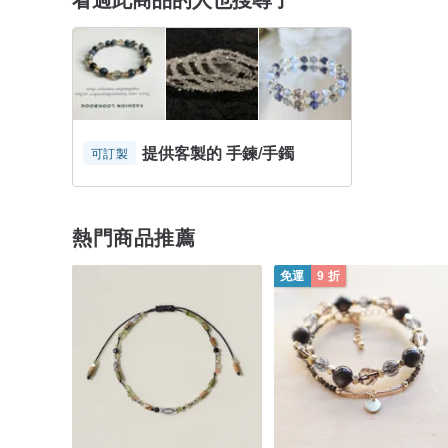
提供客製的 手鍊/手鐲
可訂製
熱門商品推薦
免運
9 折