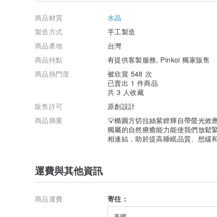
✨金屬配件為國際標準925純銀（銀鍍金）為主、24K金
✨皆為低過敏材質、可碰水。
商品材質
水晶
｜線材使用｜
製造方式
手工製造
✨環扣式皆採用韓國珠寶線
商品產地
台灣
✨彈性繩使用日本高級蠶絲線（水晶線）
✨中國式編織使用台灣產珠寶線、蠟線
商品特點
有提供客製服務, Pinkoi 獨家販售
商品熱門度
被欣賞 548 次
｜訂製說明｜
已賣出 1 件商品
✨因手圍不同，客製商品在編排方式會依長度微調，可能會
共 3 人收藏
✨扣環式可要求加長延長鏈或是單圈固定式，備註店主即
🧚🏻‍♀️若有其他想法或是想替換天然水晶可以訊息店主做調
販售許可
原創設計
｜注意事項｜
商品摘要
💡橢圓方切拉絲紫鋰輝自帶螢光效應
🔆賣場內照片全數為實品及店主真人肉體店內拍攝。
獨屬的自然療癒能力能使我們放鬆
🔆照片都是店內自然打光手機拍攝，如對色差問題都可訊
相連結，助於提高睡眠品質、想緩和負
⚠️⚠️⚠️純手工銀壓痕：
金屬表面會因為手工製作時而有細小刮痕，對商品有極高
運費與其他資訊
｜晶玉良言訂製包裝袋｜
🔆出貨皆會妥善使用防衝撞材料及盒裝保護，並會視商品
銀商品會附贈一塊拭銀布。
商品運費
寄往：
｜天然水晶珍珠緬甸玉保養及其他注意事項｜
美國