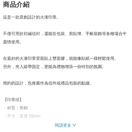
商品介紹
這是一款原創設計的火漆印章。
不僅可用於封緘信封，還能在包裝、剪貼簿、手帳裝飾等各種場合中
盡情使用。
在蓋好的火漆印章背面貼上雙面膠，就能像貼紙一樣輕鬆使用。
另外，夾入緞帶固定，更能為禮物增添一份特別的氛圍。
簡約的設計，也推薦作為信件或禮品包裝的點綴。
【印章頭】
・材質：黃銅
・尺寸：直徑 25mm
閱讀更多