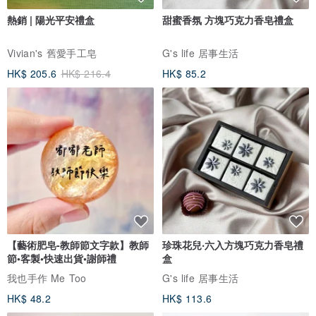
熱銷 | 陽光平安禮盒
甜蜜香氛 方塊巧克力香皂禮盒
Vivian's 舊愛手工皂
G's life 居事生活
HK$ 205.6
HK$ 216.4
HK$ 85.2
【藝術肥皂-教師節文字款】教師
珍珠花兒‧六入方塊巧克力香皂禮
節•客製•快速出貨•謝師禮
盒
我也手作 Me Too
G's life 居事生活
HK$ 48.2
HK$ 113.6