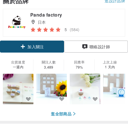
關於品牌
逛設計品牌
Panda factory
日本
5
(584)
領優惠券
聯絡設計師
加入關注
出貨速度
關注人數
回應率
上次上線
一週內
1 天內
3,489
79%
逛全部商品