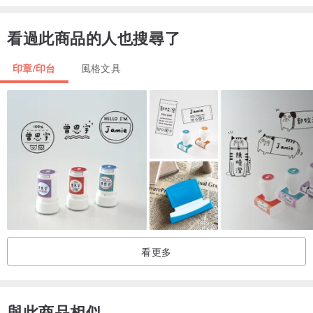
【握柄】
・材質：塑膠
看過此商品的人也搜尋了
・尺寸：約 24×88mm
印章/印台
風格文具
※融蠟鍋、湯匙、火漆蠟皆不包含在內。
看更多
與此商品相似