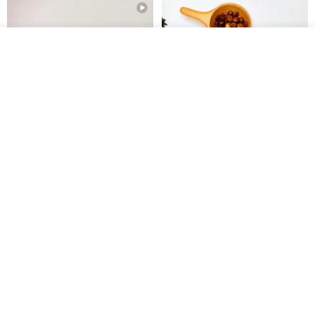
放入購物車
加入收藏
了解品牌
【禮物】為您訂製款•可客製
【24h出貨】原粹咖啡∣杏核乳木
•LOGO•文字•胺基酸寶石皂
蜂蜜牛奶皂 畢業禮物 謝師禮盒
我也手作 Me Too
Wow Hsu 哇許創意皂研室
HK$ 51.3
HK$ 76.9
免運