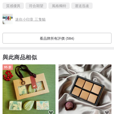
質感優異
符合期望
風格獨特
運送迅速
迷你小印章 三隻貓
看品牌所有評價 (584)
與此商品相似
95 折