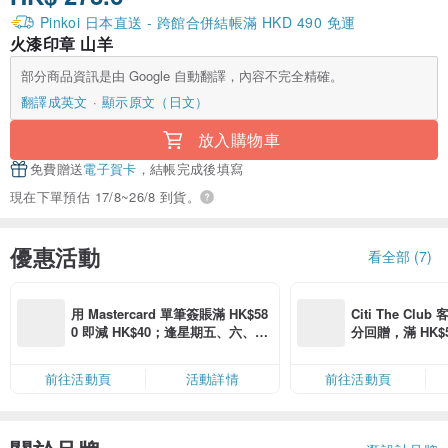
Pinkoi 日本直送 - 跨館合併結帳滿 HKD 490 免運
火漆印章 山羊
部分商品資訊是由 Google 自動翻譯，內容不完全精確。
翻譯成英文
顯示原文（日文）
放入購物車
免費贈送
電子賀卡
，結帳完成後填寫
現在下單預估 17/8~26/8 到貨。
優惠活動
看全部 (7)
用 Mastercard 單筆簽賬滿 HK$58
Citi The Club
0 即減 HK$40；逢星期五、六、日
分回贈，滿 HK$580
滿 HK$880 即減 HK$80（名額有
Coins（名額
限，額滿即止，僅限「常用信用
前往活動頁
活動詳情
前往活動頁
卡」結帳）