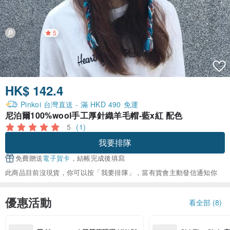
5
HK$ 142.4
Pinkoi 台灣直送 - 滿 HKD 490 免運
尼泊爾100%wool手工厚針織羊毛帽-藍x紅 配色
5
(1)
我要排隊
免費贈送
電子賀卡
，結帳完成後填寫
此商品目前沒現貨，你可以按「我要排隊」，當有貨會主動發信通知你
優惠活動
看全部 (8)