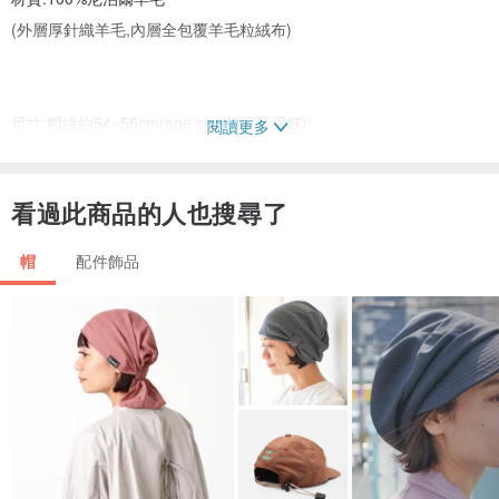
(外層厚針織羊毛,內層全包覆羊毛粒絨布)
尺寸:帽緣約54~55cm(one size伸縮度很好)
閱讀更多
看過此商品的人也搜尋了
包裝方式:防塵夾鏈包裝袋
帽
配件飾品
清洗方式:清水冷水清洗後,平放晾乾
備註:
圖1:羊毛帽正面(一般光下)
圖2:羊毛帽側面(一般光下)
圖3:羊毛帽近拍照(大陽光下)