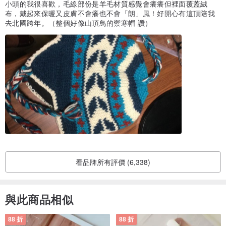
小頭的我很喜歡，毛線部份是羊毛材質感覺會癢癢但裡面覆蓋絨
布，戴起來保暖又皮膚不會癢也不會「朗」風！好開心有這頂陪我
去北國跨年。（整個好像山頂鳥的禦寒帽 讚）
看品牌所有評價 (6,338)
與此商品相似
88 折
88 折