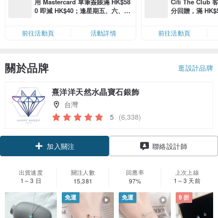
用 Mastercard 單筆簽賬滿 HK$58
Citi The Club
0 即減 HK$40；逢星期五、六、日
分回贈，滿 HK$580
滿 HK$880 即減 HK$80（名額有
Coins（名額
限，額滿即止，僅限「常用信用
前往活動頁
活動詳情
前往活動頁
卡」結帳）
關於品牌
逛設計品牌
熹洋洋天然水晶寶石銀飾
台灣
5
(6,338)
領優惠券
聯絡設計師
加入關注
出貨速度
關注人數
回應率
上次上線
1～3 日
1～3 天前
15,381
97%
免運
免運
9 折