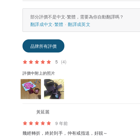
＿＿＿＿＿＿＿＿＿＿＿＿＿＿＿＿＿＿＿＿＿＿＿＿＿
[] 運送方式 []
部分評價不是中文-繁體，需要為你自動翻譯嗎？
- 收到款項後, 現貨會3個工作天內寄出
- 訂做貨品會於完成後3個工作天內寄出.
翻譯成中文-繁體
翻譯成英文
- 為保障獨一無二的飾品能安全到達您手上，本店一律用
- 如須升級運送方式(如Fedex, DHL), 請inbox我們.
- 其它運送詳情, 請看郵費下方的 ""點我了解設計館的交易
品牌所有評價
產地/製造方式
香港製造 - 店主親自設計及手工製作
5
(4)
評價中附上的照片
黃延麗
9 年前
幾經轉折，終於到手，仲有戒指送，好靚～