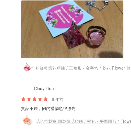
粉紅乾燥花項鍊 / 三角形 / 金字塔 / 乾花 Flower In 
Cindy Tien
8 年前
實品不錯，附的禮物也很漂亮
花色控製室 圓乾燥花項鍊 / 橙色 / 平面圓形 / Flower 