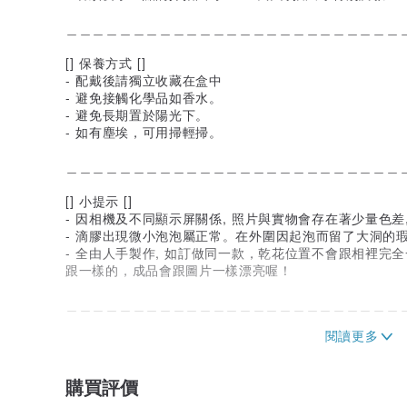
＿＿＿＿＿＿＿＿＿＿＿＿＿＿＿＿＿＿＿＿＿＿＿＿＿
[] 保養方式 []
- 配戴後請獨立收藏在盒中
- 避免接觸化學品如香水。
- 避免長期置於陽光下。
- 如有塵埃，可用掃輕掃。
＿＿＿＿＿＿＿＿＿＿＿＿＿＿＿＿＿＿＿＿＿＿＿＿＿
[] 小提示 []
- 因相機及不同顯示屏關係, 照片與實物會存在著少量色差
- 滴膠出現微小泡泡屬正常。在外圍因起泡而留了大洞的瑕
- 全由人手製作, 如訂做同一款，乾花位置不會跟相裡完
跟一樣的，成品會跟圖片一樣漂亮喔！
＿＿＿＿＿＿＿＿＿＿＿＿＿＿＿＿＿＿＿＿＿＿＿＿＿
[] 包裝 []
- 飾品會放在品牌硬紙盒內，內有絨布袋及填充物作進一
- 盒外包裹BUBBLE紙防水，再放進牛皮紙袋郵寄
購買評價