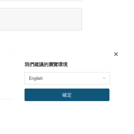
＿＿
掛號／速遞郵寄。
政策""
看品牌所有評價
我們建議的瀏覽環境
確定