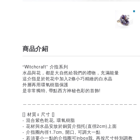
商品介紹
“Witchcraft” 介指系列
水晶與花，都是大自然給我們的禮物，充滿能量
這介指是於乾花中加入2條小巧精緻的白水晶
外層再用環氧樹脂保護
是非常獨特, 帶點西方神秘色彩的首飾!
＿＿＿＿＿＿＿＿＿＿＿＿＿＿＿＿＿＿＿＿＿＿＿＿＿
[] 材質﹠尺寸 []
- 混合紫色乾花, 環氧樹脂
- 花材與水晶安放於銅質介指托(直徑2cm)上面
- 介指圈內徑1.7cm, 開口, 可調大一點
- 若須要小一點的介指圈可inbox我, 再按尺寸特別調教