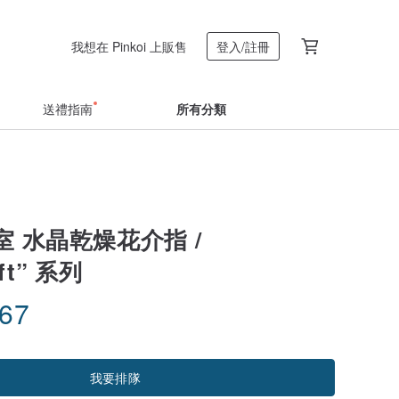
我想在 Pinkoi 上販售
登入/註冊
送禮指南
所有分類
 水晶乾燥花介指 /
aft” 系列
.67
我要排隊