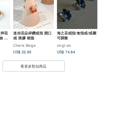
 押花
迷你花朵碎鑽戒指 開口
海之花戒指/食指戒/戒圍
物 心
戒 滴膠 樹脂
可調整
Cherie Beige
vingt-six
US$ 22.65
US$ 74.84
看更多類似商品