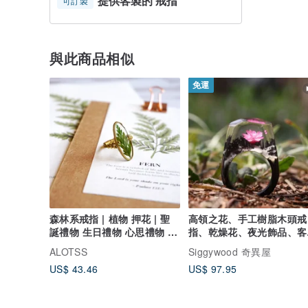
提供客製的 戒指
可訂製
與此商品相似
免運
森林系戒指 | 植物 押花 | 聖
高領之花、手工樹脂木頭戒
誕禮物 生日禮物 心思禮物 寄
指、乾燥花、夜光飾品、客
語
刻字、永生
ALOTSS
Siggywood 奇異屋
US$ 43.46
US$ 97.95