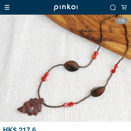
1/5
HK$ 217.6