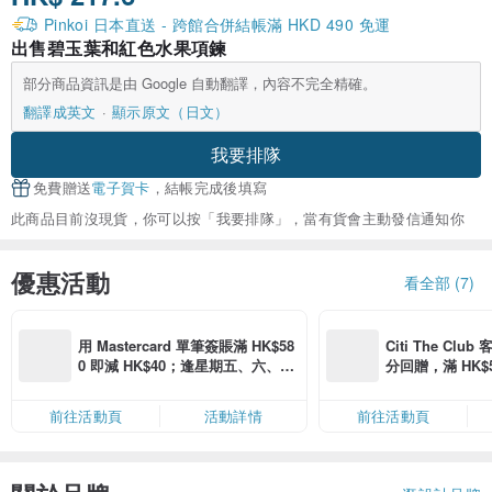
Pinkoi 日本直送 - 跨館合併結帳滿 HKD 490 免運
出售碧玉葉和紅色水果項鍊
部分商品資訊是由 Google 自動翻譯，內容不完全精確。
翻譯成英文
顯示原文（日文）
我要排隊
免費贈送
電子賀卡
，結帳完成後填寫
此商品目前沒現貨，你可以按「我要排隊」，當有貨會主動發信通知你
優惠活動
看全部 (7)
用 Mastercard 單筆簽賬滿 HK$58
Citi The Club
0 即減 HK$40；逢星期五、六、日
分回贈，滿 HK$580
滿 HK$880 即減 HK$80（名額有
Coins（名額
限，額滿即止，僅限「常用信用
前往活動頁
活動詳情
前往活動頁
卡」結帳）