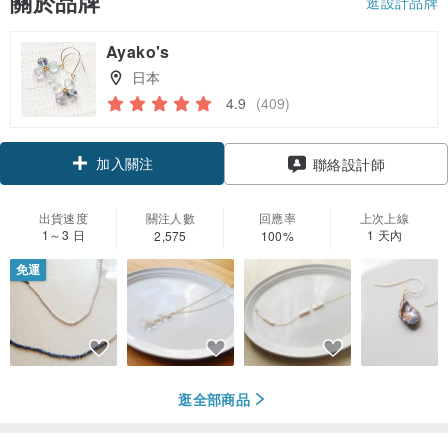
關於品牌
逛設計品牌
Ayako's
日本
4.9
(409)
加入關注
聯絡設計師
出貨速度
關注人數
回應率
上次上線
1～3 日
1 天內
2,575
100%
免運
逛全部商品