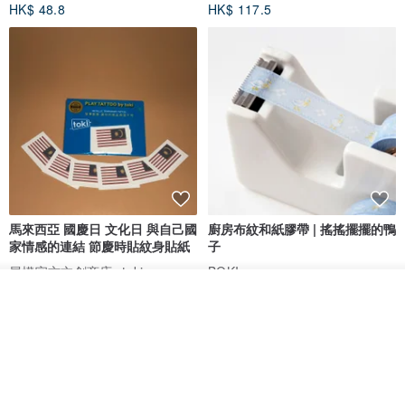
HK$ 48.8
HK$ 117.5
馬來西亞 國慶日 文化日 與自己國
廚房布紋和紙膠帶 | 搖搖擺擺的鴨
家情感的連結 節慶時貼紋身貼紙
子
展權官方文創商店- toki
BOKI
我要排隊
HK$ 42.5
HK$ 63.4
加入收藏
了解品牌