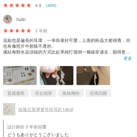
4.9
(409)
hulin
3 年前
這副也是偏長的耳環，一串掛著好可愛，上面的粉晶大都很透，但
也有像照片中那樣不透的。
連結每顆水晶頂端的方式比起單純打個洞一條線穿過去，顯得更有
金色的存在感，華麗感up很好看👍
更多
質感優異
符合期望
風格獨特
想再回購
玫瑰石英彈簧等待耳針14kgf
設計師於 3 年前回覆
どうもありがとうございました