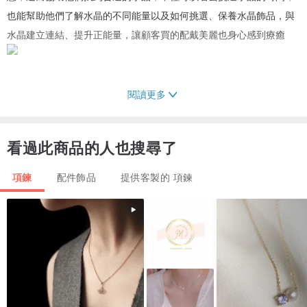
也能幫助他們了解水晶的不同能量以及如何挑選、保養水晶飾品，與
水晶建立連結、提升正能量，讓顧客買的配戴美麗也身心感到療癒
閱讀更多
祖母綠❇️ Emerald
在西方珠寶文化史上，祖母綠被人們視為愛和生命的象徵，其翠綠色
看過此商品的人也搜尋了
澤代表著春天般的復甦與生長，因而成為了五月份的生日石。
項鍊
配件飾品
提供客製的 項鍊
祖母綠象徵著仁慈、信心、善良、幸運、幸福和愛情。
祖母綠內部的內含物通常很多而且明顯，具有三相物的祖母綠又稱
「寶石界的後花園」
祖母綠的功效與作用