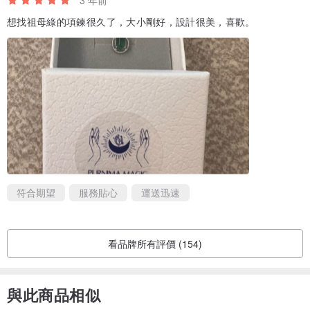
寶石購買卡
每個寶石都會附贈寶石購買卡/ 品牌購買卡/保養配戴說明
想找祖母綠的項鍊很久了，大小剛好，設計很美，喜歡。
有訂購日期註釋 ，品牌保固一年免費維修買家需自行負擔來回運費
#能量首飾#祖母綠寶石戒
#水晶手鍊 #能量首飾#能量水晶
#天然祖母綠#Emerald
#Uma水晶寶石設計#脈輪水晶
#純銀寶石戒指
#purnimamagicsalon
符合期望
服務貼心
運送迅速
看品牌所有評價 (154)
與此商品相似