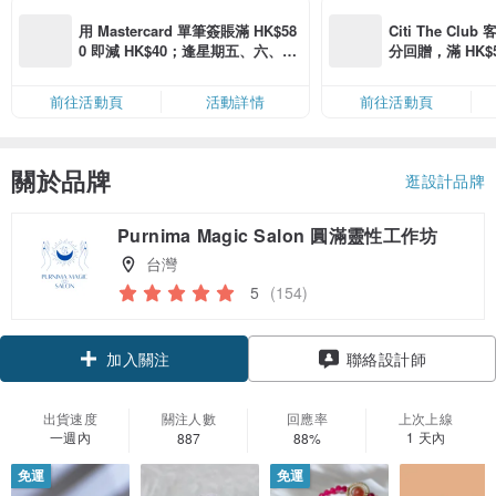
用 Mastercard 單筆簽賬滿 HK$58
Citi The Club
0 即減 HK$40；逢星期五、六、日
分回贈，滿 HK$580
滿 HK$880 即減 HK$80（名額有
Coins（名額
限，額滿即止，僅限「常用信用
前往活動頁
活動詳情
前往活動頁
卡」結帳）
關於品牌
逛設計品牌
Purnima Magic Salon 圓滿靈性工作坊
台灣
5
(154)
領優惠券
聯絡設計師
加入關注
出貨速度
關注人數
回應率
上次上線
一週內
1 天內
887
88%
免運
免運