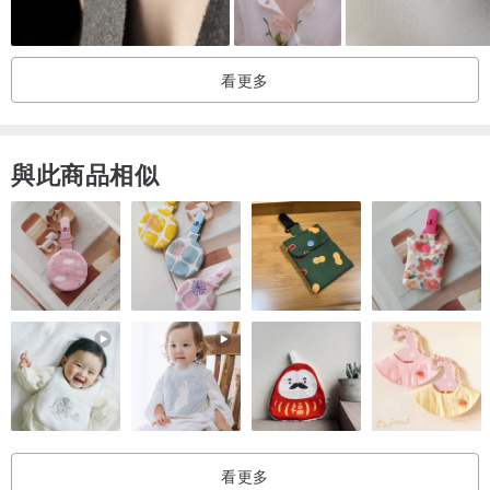
💚舒緩情緒、有助於記憶力舒緩情緒是祖母綠的主要功效之一。祖母
綠有著純正、自然的綠色，而綠色代表著生命力和希望，這種顏色在
看更多
視覺上可以幫助緩解緊張、焦慮的情緒，能夠安神，讓人心境平和、
輕鬆愉悅。對於容易焦躁或情緒不穩定的人來說，非常適合配戴在身
上。可幫助控制壞脾氣
與此商品相似
💚維持幸福長期配戴祖母綠，可以使人心胸開闊，懂得寬容大度，並
且性格越來越溫柔。有助於情侶與夫妻之間感情增溫，保持婚姻生活
的和諧與幸福
💚帶來平安祖母綠自古被人類發現以來，便被視為擁有驅鬼避邪的力
量。人們將祖母綠當作護身符、幸運物、避邪物或宗教飾物，相信配
戴祖母綠能夠抵禦毒蛇猛獸的侵襲、保佑自身平安。在歷史上，人們
還認為祖母綠有著安慰靈魂、鑄造智慧的力量
看更多