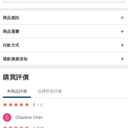
💚治癒功能祖母綠散發著綠色光芒，被視為大自然的顏色，代表著生
命和希望，帶給人們朝氣蓬勃、生機盎然的感覺。在古時候，人們認
商品資訊
為祖母綠可以有效治療人體內部的器官，因而透過配戴祖母綠飾品來
緩解肝臟或心臟的不適感。此外，祖母綠擁有強大的治癒力量，配戴
商品運費
祖母綠有助於解毒退熱、紓緩疲勞，具有良好的保護作用
付款方式
🧘🏻‍♀脈輪對應： 心輪
退款換貨須知
寶石墜子
寶石大小：1.46克拉 6mmx8mm 橢圓型蛋面
購買評價
墜子大小約：10mmx19mm
本商品評價
品牌所有評價
金屬材質
：墜臺S925純銀 抗敏
5
(1)
項鍊Ｓ925純銀 抗敏（附贈）可選40cm或45cm
請在下單處備註您要的項鍊尺寸 （無備註將隨機配鍊）
Charlene Chen
3 年前