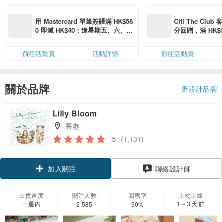
用 Mastercard 單筆簽賬滿 HK$58
Citi The Club
0 即減 HK$40；逢星期五、六、日
分回贈，滿 HK$580
滿 HK$880 即減 HK$80（名額有
Coins（名額
限，額滿即止，僅限「常用信用
前往活動頁
活動詳情
前往活動頁
卡」結帳）
關於品牌
逛設計品牌
Lilly Bloom
香港
5
(1,131)
加入關注
聯絡設計師
出貨速度
關注人數
回應率
上次上線
一週內
1～3 天前
2,585
90%