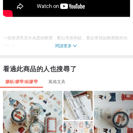
一張張漂亮花卉為題的郵票，配以亮面和紙，看起來就如郵票般的光
閱讀更多
澤效果。
除了超過10款不同款式的精美郵票之外，還另外配上所有郵票中的主
圖圖案，
看過此商品的人也搜尋了
一組圖案兩種設計為大家帶來不同的使用方法💗
膠紙/膠帶/紙膠帶
風格文具
尺寸：3.5cm x 5m ︱ 95cm a loop
紙質：亮面日本和紙
自帶離型紙
台灣製造