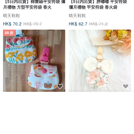
【5日內出貨】棉蕾絲平安符袋 彌
【5日內出貨】胖嘟嘟 平安符袋
月禮物 方型平安符袋 香火
彌月禮物 平安符袋 香火袋
晴天鞋鞋
晴天鞋鞋
HK$ 70.2
HK$ 79.7
HK$ 62.7
HK$ 71.2
88 折
【5日內出貨】胖嘟嘟 平安符袋
水彩花園。平安符袋 (可繡名字)
放入購物車
彌月禮物 平安符袋 香火袋
加入收藏
了解品牌
QQ rabbit 手工嬰幼兒精品 彌月禮盒
晴天鞋鞋
HK$ 62.7
HK$ 71.2
HK$ 68.4
88 折
88 折