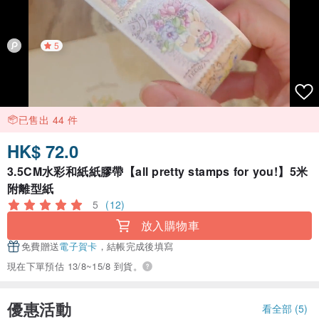
5
已售出 44 件
HK$ 72.0
3.5CM水彩和紙紙膠帶【all pretty stamps for you!】5米
附離型紙
5
(12)
放入購物車
免費贈送
電子賀卡
，結帳完成後填寫
現在下單預估 13/8~15/8 到貨。
優惠活動
看全部 (5)