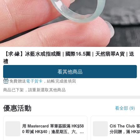
【求‧緣】冰藍水戒指戒圈 | 國際16.5圍 | 天然翡翠A貨 | 送
禮
看其他商品
免費贈送
電子賀卡
，結帳完成後填寫
商品已下架，請重新選取其他商品
優惠活動
看全部 (9)
用 Mastercard 單筆簽賬滿 HK$58
Citi The Club
0 即減 HK$40；逢星期五、六、日
分回贈，滿 HK$580
滿 HK$880 即減 HK$80（名額有
Coins（名額