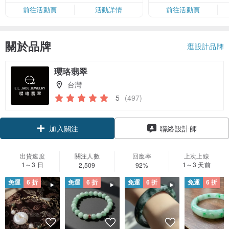
限，額滿即止，僅限「常用信用
前往活動頁
活動詳情
前往活動頁
卡」結帳）
關於品牌
逛設計品牌
瓔珞翡翠
台灣
5
(497)
領優惠券
聯絡設計師
加入關注
出貨速度
關注人數
回應率
上次上線
1～3 日
1～3 天前
2,509
92%
免運
6 折
免運
6 折
免運
6 折
免運
6 折