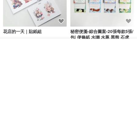
花店的一天｜貼紙組
秘密便箋-綜合圖案-20張每款5張/
包| 便條紙 水獺 水豚 黑熊 石虎
Bumyul Store
mark taiwan 文創紀念品
看其他商品
了解品牌
HK$ 17.2
HK$ 36.5
鬼屋貼紙包
秘密便箋-水獺/20張一包 | 便條紙
動物 水獺 筆記本 便箋 文具