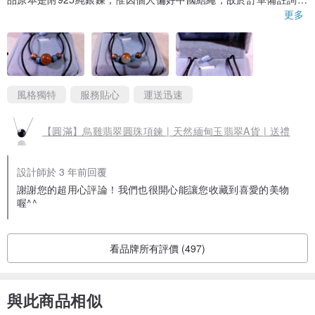
可否改換為中國結繩。店家於收到訂單的第2天即來電確認喜好的中
更多
國結繩的顏色，非常貼心；甚至仍將商品原附送的純銀鍊一併寄
送，讓人覺得店家還蠻大方的。此外，該圓珠吊墜雖然小、但頗具
巧思，因圓珠具有紅、綠雙色分據南、北各半的特色，所以圓珠吊
墜戴在身上，會隨著一舉一動而微微轉動；尤其自拍時，會發現照
片中的圓珠吊墜，時紅、時綠，張張呈現不同的色澤，蠻有意思
的。
風格獨特
服務貼心
運送迅速
【圓滿】烏雞翡翠圓珠項鍊 | 天然緬甸玉翡翠A貨 | 送禮
設計師於 3 年前回覆
謝謝您的超用心評論！我們也很開心能讓您收藏到喜愛的美物
喔^^
看品牌所有評價 (497)
與此商品相似