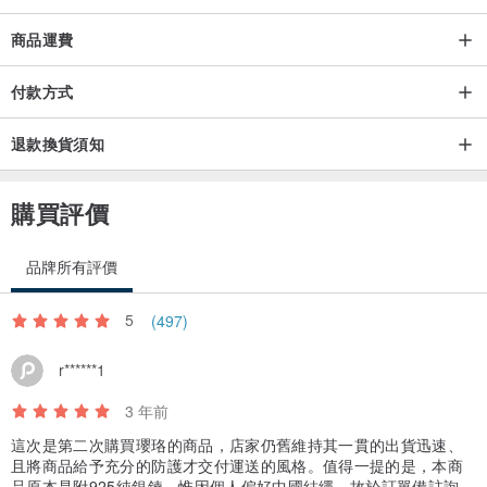
商品運費
付款方式
退款換貨須知
購買評價
品牌所有評價
5
(497)
r******1
3 年前
這次是第二次購買瓔珞的商品，店家仍舊維持其一貫的出貨迅速、
且將商品給予充分的防護才交付運送的風格。值得一提的是，本商
品原本是附925純銀鍊，惟因個人偏好中國結繩，故於訂單備註詢問