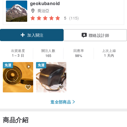
geokubanoid
喬治亞
5
(115)
加入關注
聯絡設計師
出貨速度
關注人數
回應率
上次上線
1～3 日
1 天內
165
98%
免運
免運
逛全部商品
商品介紹