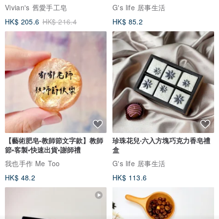
Vivian's 舊愛手工皂
G's life 居事生活
HK$ 205.6
HK$ 216.4
HK$ 85.2
【藝術肥皂-教師節文字款】教師
珍珠花兒‧六入方塊巧克力香皂禮
節•客製•快速出貨•謝師禮
盒
我也手作 Me Too
G's life 居事生活
HK$ 48.2
HK$ 113.6