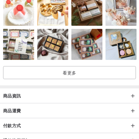
船運
我們非常高興歡迎任何國際買家！
我們在全球範圍內免費運送該商品（存在排除情況，您可以在購買前
詢問我以確保）！
商品將在收到付款後 3 天內透過俄羅斯郵政服務發貨，但您幾乎會立
即看到追蹤號碼。
看更多
運送時間大多約為4-6 週，以帶有跟踪號碼的掛號航空郵件包裹收到
物品（或對於重物品，通過掛號和投保的航空郵件包裹），但有時
（但不是很常見）最多可能需要兩個時間月。
商品資訊
商品運費
付款方式