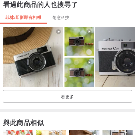
看過此商品的人也搜尋了
* 框架尺寸：24x36 毫米。
* 底片種類：適用一般135型底片暗盒。
菲林/即影即有相機
創意科技
* 快門：簾式金屬縱走快門。
* 快門速度：B，1-1/1000 秒。
* 熱靴閃光燈連接。
* 鏡頭安裝：M42 毫米螺絲安裝，與 1960-1990 年代生產的許多其他
相機相同。 這些鏡頭安裝座也稱為賓得螺紋安裝座。
* 三腳架安裝座 1/4"。
該商品附帶
看更多
身體#315454
關於照片
與此商品相似
圖中的商品是實際出售的商品。 您可以準確地看到您所購買的商品。