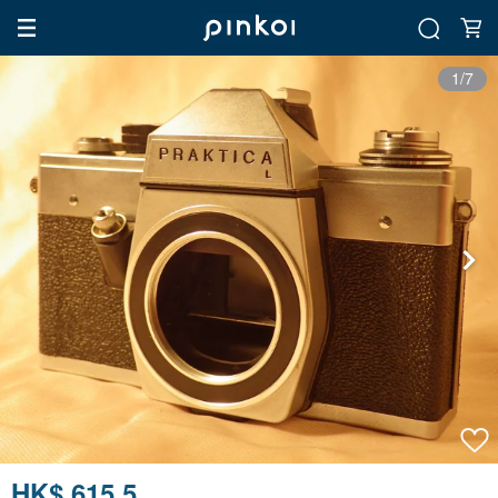
1/7
HK$ 615.5