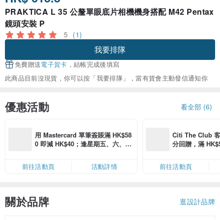
PRAKTICA L 35 公釐單眼底片相機機身搭配 M42 Pentax
鏡頭安裝 P
5
(1)
我要排隊
免費贈送
電子賀卡
，結帳完成後填寫
此商品目前沒現貨，你可以按「我要排隊」，當有貨會主動發信通知你
優惠活動
看全部 (6)
用 Mastercard 單筆簽賬滿 HK$58
Citi The Club
0 即減 HK$40；逢星期五、六、日
分回贈，滿 HK$580
滿 HK$880 即減 HK$80（名額有
Coins（名額
限，額滿即止，僅限「常用信用
前往活動頁
活動詳情
前往活動頁
卡」結帳）
關於品牌
逛設計品牌