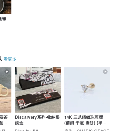
蠟蠟
似
看更多
及茶
Discarvery系列-收納眼
14K 三爪鑽鎖珠耳環
原創手
鏡盒
(前鎖 平底 圓餅) (單個)
陶土
耳骨 耳窩 不褪色