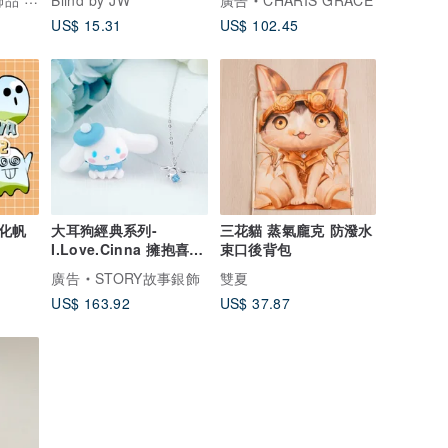
禮物 原創
Blind by JW
廣告
CHARIS GRACE
US$ 15.31
US$ 102.45
製化帆
大耳狗經典系列-
三花貓 蒸氣龐克 防潑水
I.Love.Cinna 擁抱喜拿
束口後背包
純銀項鍊
廣告
STORY故事銀飾
雙夏
US$ 163.92
US$ 37.87