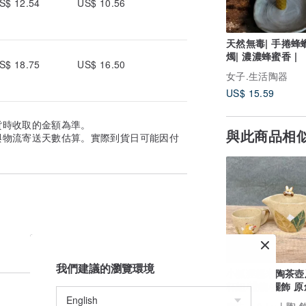
S$ 12.54
US$ 10.56
天然無毒| 手捲蜂
燭| 濃濃蜂蜜香 |
S$ 18.75
US$ 16.50
女子.生活陶器
US$ 15.59
貨時收取的金額為準。
與此商品相
與物流寄送天數估算。實際到貨日可能因付
我們建議的瀏覽環境
小狐狸糯米陶茶壺
杯組/禮物/擺飾 
作手繪 美國進口