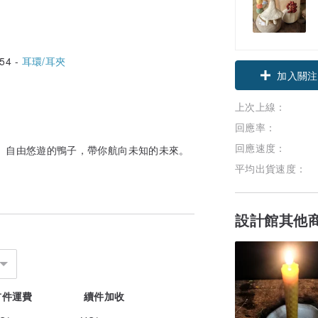
54 -
耳環/耳夾
加入關注
上次上線：
回應率：
回應速度：
 自由悠遊的鴨子，帶你航向未知的未來。
平均出貨速度：
設計館其他
首件運費
續件加收