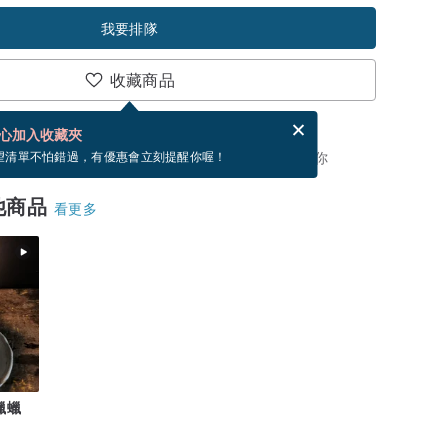
我要排隊
收藏商品
分享，免費幫你寄送電子賀卡。
電子賀卡是什麼？
心加入收藏夾
，你可以按「我要排隊」，當有貨會主動發信通知你
望清單不怕錯過，有優惠會立刻提醒你喔！
他商品
看更多
蠟蠟