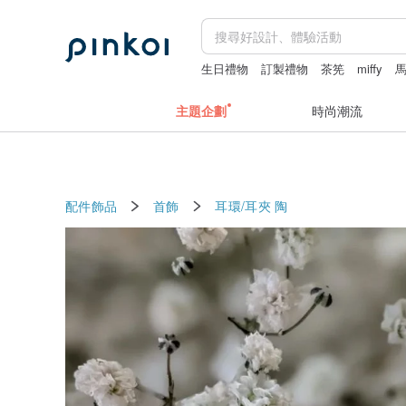
生日禮物
訂製禮物
茶筅
miffy
主題企劃
時尚潮流
配件飾品
首飾
耳環/耳夾
陶