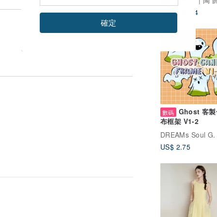
廣告
A Lu | 陶 飾品 
US$ 132.74
確定
Ghost 客
數碼
布框架 V1-2
DREAMs Soul G.
US$ 2.75