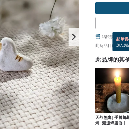
結帳後填寫並
點擊愛
此商品目前沒現貨
加入慾
此品牌的其
天然無毒| 手捲蜂
燭| 濃濃蜂蜜香 |