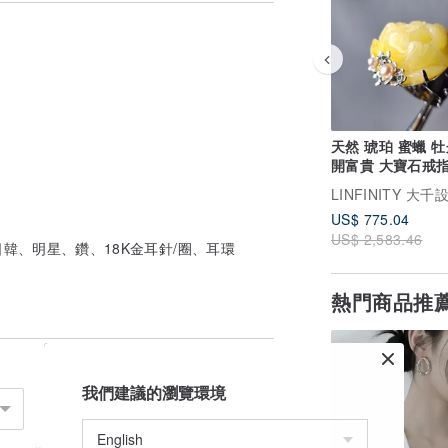
天然 琥珀 蜜蠟 牡
開富貴 大寶石戒指
17.2mm 單品 禮
US$ 775.04
US$ 2,583.46
韓、明星、鑽、18K金耳針/圈、耳環
熱門商品推
我們建議的瀏覽環境