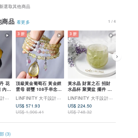
新選取其他商品
他商品
1 / 4
看更多
3 折
3 折
3 折
丹 花
頂級黃金葡萄石 黃金鋰
黃水晶 財富之石 招財
財石大集
 內徑
雲母 碧璽 108手串念珠
水晶杯 聚寶盆 擺件 紙
蠟 黃水晶
物
6.6mm 單品 禮物
鎮 收藏 單品 禮物
手鍊 單品
LINFINITY 大千設計無限創藝
LINFINITY 大千設計無限創藝
LINFINITY 大千設計無限創藝
US$ 571.93
US$ 224.50
US$ 117
US$ 1,906.41
US$ 748.32
US$ 391
 (3)