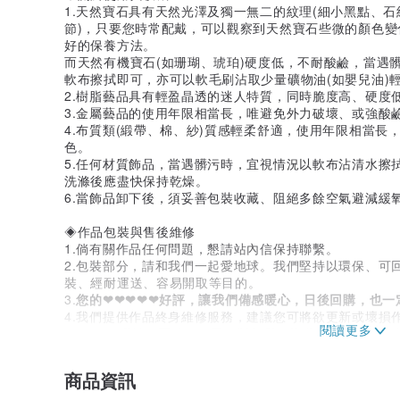
1.天然寶石具有天然光澤及獨一無二的紋理(細小黑點、
節)，只要您時常配戴，可以觀察到天然寶石些微的顏色
好的保養方法。
而天然有機寶石(如珊瑚、琥珀)硬度低，不耐酸鹼，當遇
軟布擦拭即可，亦可以軟毛刷沾取少量礦物油(如嬰兒油)
2.樹脂藝品具有輕盈晶透的迷人特質，同時脆度高、硬度
3.金屬藝品的使用年限相當長，唯避免外力破壞、或強酸
4.布質類(緞帶、棉、紗)質感輕柔舒適，使用年限相當
色。
5.任何材質飾品，當遇髒污時，宜視情況以軟布沾清水擦
洗滌後應盡快保持乾燥。
6.當飾品卸下後，須妥善包裝收藏、阻絕多餘空氣避減緩
◈作品包裝與售後維修
1.倘有關作品任何問題，懇請站內信保持聯繫。
2.包裝部分，請和我們一起愛地球。我們堅持以環保、可
裝、經耐運送、容易開取等目的。
3.
您的❤❤❤❤❤好評，讓我們備感暖心，日後回購，也一
4.我們提供作品終身維修服務，建議您可將欲更新或壞損
925銀)、彈性線蠶絲線、手工製作與更換費用"全免費"
回購商品，我們將維修完成作品連同回購商品一起寄出，
商品資訊