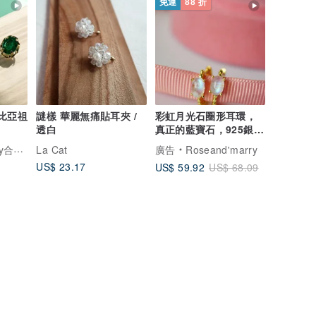
免運
88 折
倫比亞祖
謎樣 華麗無痛貼耳夾 /
彩虹月光石圈形耳環，
透白
真正的藍寶石，925銀，
鍍金。
一輕珠寶
La Cat
廣告
Roseand'marry
US$ 23.17
US$ 59.92
US$ 68.09