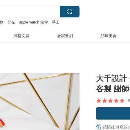
物
開光
apple watch 錶帶
手工
風格文具
居家餐廚
品味美食
大千設計 
客製 謝師
結帳後填寫並