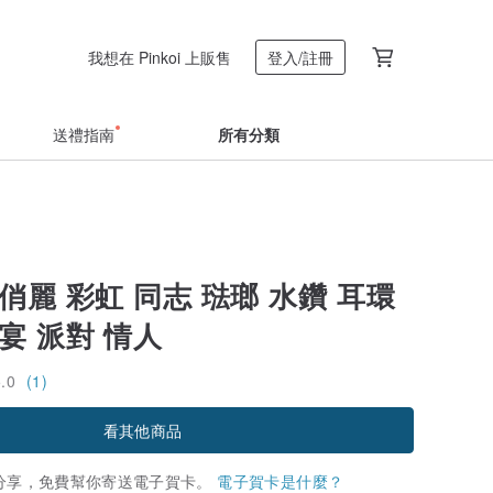
我想在 Pinkoi 上販售
登入/註冊
送禮指南
所有分類
俏麗 彩虹 同志 琺瑯 水鑽 耳環
宴 派對 情人
5.0
(1)
看其他商品
分享，免費幫你寄送電子賀卡。
電子賀卡是什麼？