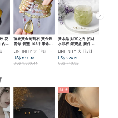
丹 花
頂級黃金葡萄石 黃金鋰
黃水晶 財富之石 招財
財石大集
 內徑
雲母 碧璽 108手串念珠
水晶杯 聚寶盆 擺件 紙
蠟 黃水晶
物
6.6mm 單品 禮物
鎮 收藏 單品 禮物
手鍊 單品
LINFINITY 大千設計無限創藝
LINFINITY 大千設計無限創藝
LINFINITY 大千設計無限創藝
US$ 571.93
US$ 224.50
US$ 117
US$ 1,906.41
US$ 748.32
US$ 391
薦
88 折