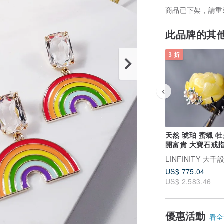
商品已下架，請重
此品牌的其
3 折
天然 琥珀 蜜蠟 牡
開富貴 大寶石戒指
17.2mm 單品 禮
US$ 775.04
US$ 2,583.46
優惠活動
看全部