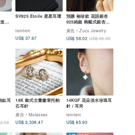
SV925 Etoile 星星耳環
預購 袖珍款 花語銀杏
繩結造型
925純銀 兩戴式銀杏耳
銀色
環
temtem
廣告
Zuzu Jewelry
US$ 37.67
US$ 58.02
US$ 65.93
純鈦耳
18K 歐式古董徽章托帕
14KGF 花朵淡水珍珠耳
石耳針
針 / 耳夾
廣告
Molasses
temtem
US$ 2,338.47
US$ 65.93
2.36