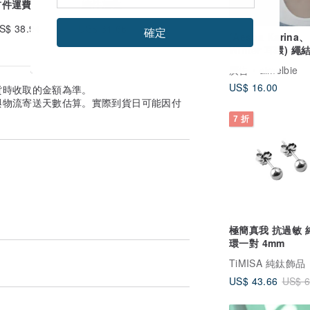
首件運費
續件加收
S$ 38.94
US$ 31.68
確定
(Aespa Karina、
Winter 耳環) 
橢圓圈形耳環 - 
廣告
aimelbie
US$ 16.00
貨時收取的金額為準。
與物流寄送天數估算。實際到貨日可能因付
7 折
極簡真我 抗過敏 
環一對 4mm
TiMISA 純鈦飾品
US$ 43.66
US$ 6