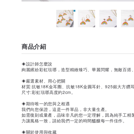
商品介紹
◈設計師怎麼說
絢麗繽紛彩虹琺瑯，造型精緻臻巧、華麗閃耀，無敵百搭、
◈嚴選素材、用心把關
材質:抗敏18K金耳圈、抗敏18K金圓耳針、925銀大方鑽
尺寸:彩虹琺瑯高度約2cm。
◈期待唯一的您與之相遇
我們向您保證，這是一件單品，非大量生產。
如需復刻或量產，品味非凡的您一定理解，因為純手工精製
力讓風格一致，請給我們一定的時間醞釀每一件佳作。
◈關於使用與收藏