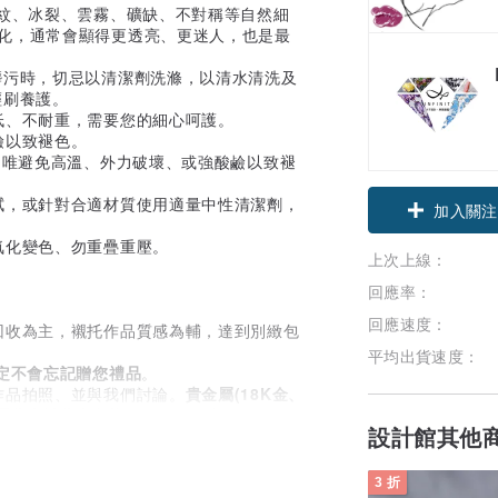
石紋、冰裂、雲霧、礦缺、不對稱等自然細
變化，通常會顯得更透亮、更迷人，也是最
髒污時，切忌以清潔劑洗滌，以清水清洗及
輕刷養護。
低、不耐重，需要您的細心呵護。
鹼以致褪色。
長，唯避免高溫、外力破壞、或強酸鹼以致褪
領優惠券
拭，或針對合適材質使用適量中性清潔劑，
氧化變色、勿重疊重壓。
加入關注
上次上線：
回應率：
回應速度：
回收為主，襯托作品質感為輔，達到別緻包
平均出貨速度：
定不會忘記贈您禮品
。
作品拍照、並與我們討論。
貴金屬(18K金、
，運費由消費者負擔
，故建議您寄送維修時可
設計館其他
能節省您的運費。
3 折