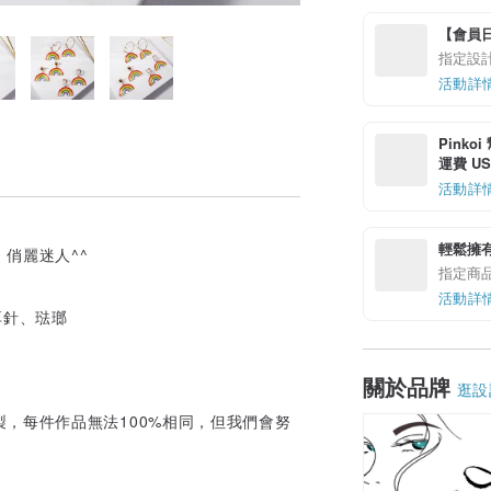
【會員日加
指定設計
活動詳
Pinko
運費 US$
活動詳
輕鬆擁
俏麗迷人^^
指定商
活動詳
耳針、琺瑯
關於品牌
逛設
，每件作品無法100%相同，但我們會努