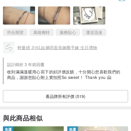
納夾鏈袋，另外又藏了一枚滿滿祝福的幸運硬幣。
商品質感極佳、略輕。
整體來說，是很棒的購物體驗，可說是驚喜萬分、物超所值。會想
再回購！
符合期望
風格獨特
服務貼心
運送迅速
輕量磅 316L鈦鋼亮面長鍊圈手鍊 生日禮物
設計師於 3 年前回覆
收到滿滿溫暖用心寫下的好評價反饋，十分開心您喜歡我們的
商品，謝謝您貼心附上實拍照So sweet！ Thank you 🤗
看品牌所有評價 (519)
與此商品相似
免運
免運