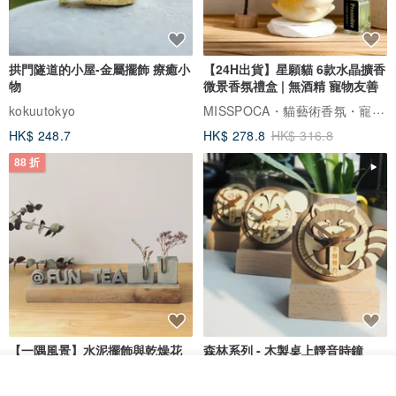
拱門隧道的小屋-金屬擺飾 療癒小
【24H出貨】星願貓 6款水晶擴香
物
微景香氛禮盒 | 無酒精 寵物友善
MISSPOCA・貓藝術香氛・寵物友善
kokuutokyo
HK$ 248.7
HK$ 278.8
HK$ 316.8
88 折
【一隅風景】水泥擺飾與乾燥花
森林系列 - 木製桌上靜音時鐘
拍照道具 迷你擺件 療癒小廢物
看其他商品
島人手作
松松果工作室
了解品牌