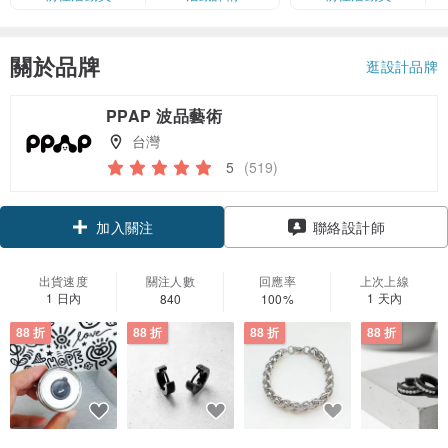
額有限，額滿即止，僅限「常用信
用卡」結帳）
關於品牌
逛設計品牌
PPAP 波品藝術
台灣
5
(519)
領優惠券
聯絡設計師
加入關注
出貨速度
關注人數
回應率
上次上線
1 日內
1 天內
840
100%
88 折
88 折
88 折
88 折