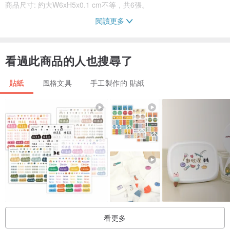
商品尺寸: 約大W6xH5x0.1 cm不等，共6張。
閱讀更多
★ 每位設計師產量採限量製作，售完為止，絕不再版，確保商品獨特
性。
看過此商品的人也搜尋了
★ 手工裁剪，如完美主義者請勿下單，謝謝!
貼紙
風格文具
手工製作的 貼紙
產地/製造方式
台灣出品
看更多