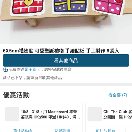
6X5cm禮物貼 可愛聖誕禮物 手繪貼紙 手工製作 6張入
看其他商品
免費贈送
電子賀卡
，結帳完成後填寫
商品已下架，請重新選取其他商品
優惠活動
看全部 (7)
10/8 - 31/8：用 Mastercard 單筆
Citi The Club
簽賬滿 HK$580 即減 HK$40，滿 H
分回贈，滿 HK$580
K$2,500 即減 HK$300，星期五、
Coins（名額
六、日滿 HK$880 即減 HK$80（名
前往活動頁
活動詳情
前往活動頁