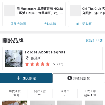
用 Mastercard 單筆簽賬滿 HK$58
Citi The Club
0 即減 HK$40；逢星期五、六、日
分回贈，滿 HK$580
滿 HK$880 即減 HK$80（名額有
Coins（名額
限，額滿即止，僅限「常用信用
前往活動頁
活動詳情
前往活動頁
卡」結帳）
關於品牌
逛設計品牌
Forget About Regrets
俄羅斯
5
(17)
加入關注
聯絡設計師
出貨速度
關注人數
回應率
上次上線
一週內
超過 1 週
24
-