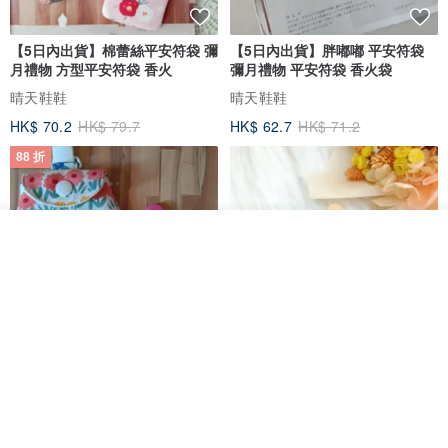
【5日內出貨】棉蕾絲平安符袋 彌
【5日內出貨】胖嘟嘟 平安符袋
月禮物 方型平安符袋 香火
彌月禮物 平安符袋 香火袋
晴天鞋鞋
晴天鞋鞋
HK$ 70.2
HK$ 79.7
HK$ 62.7
HK$ 71.2
88 折
看其他商品
了解品牌
【5日內出貨】胖嘟嘟 平安符袋
水彩花園。平安符袋 (可繡名字)
彌月禮物 平安符袋 香火袋
QQ rabbit 手工嬰幼兒精品 彌月禮盒
晴天鞋鞋
HK$ 62.7
HK$ 71.2
HK$ 68.4