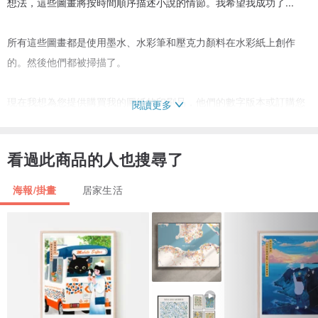
想法，這些圖畫將按時間順序描述小說的情節。我希望我成功了...
所有這些圖畫都是使用墨水、水彩筆和壓克力顏料在水彩紙上創作
的。然後他們都被掃描了。
現在我想為您提供購買我的圖紙的印刷品，他們的數字版本或訂購您
閱讀更多
喜歡的圖片的副本，我將使用與原件相同的技術手動繪製。
看過此商品的人也搜尋了
這樣的照片可以是您室內裝飾的絕佳補充，也可以是送給亞洲美學和
動漫愛好者的絕佳禮物。
海報/掛畫
居家生活
此外，我們可以根據您的意願討論繪圖的創建。隨意問。
這些圖紙的原件以 A4 格式（20 * 30 厘米）繪製，打印尺寸相同。
因此，如果您購買的是數字版本，請記住，我不建議增加打印尺寸以
免降低質量。