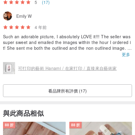
5
(17)
Emily W
4 年前
Such an adorable picture, I absolutely LOVE it!!! The seller was
super sweet and emailed the images within the hour I ordered i
t! She sent me both the outlined and the non outlined image. I
printed a 20x30 at a local store and the quality is stunning. It re
更多
ally looks like a painting, even though I printed it. I HIGHLY rec
ommend purchasing from this seller, the art is beautiful!!
可打印的藝術 Hanami / 在家打印 / 直接來自藝術家
看品牌所有評價 (17)
與此商品相似
88 折
88 折