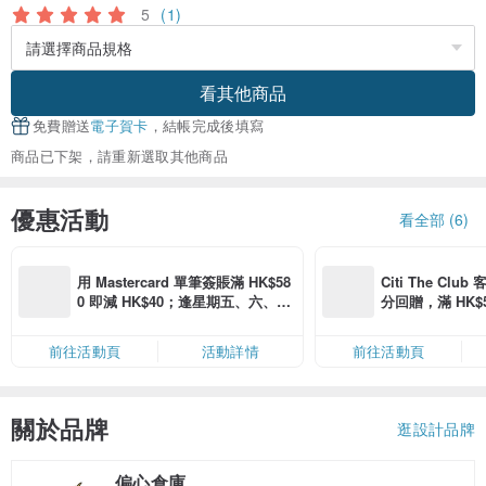
5
(1)
看其他商品
免費贈送
電子賀卡
，結帳完成後填寫
商品已下架，請重新選取其他商品
優惠活動
看全部 (6)
用 Mastercard 單筆簽賬滿 HK$58
Citi The Club
0 即減 HK$40；逢星期五、六、日
分回贈，滿 HK$580
滿 HK$880 即減 HK$80（名額有
Coins（名額
限，額滿即止，僅限「常用信用
前往活動頁
活動詳情
前往活動頁
卡」結帳）
關於品牌
逛設計品牌
偏心倉庫