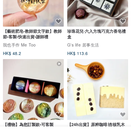
【藝術肥皂-教師節文字款】教師
珍珠花兒‧六入方塊巧克力香皂禮
節•客製•快速出貨•謝師禮
盒
我也手作 Me Too
G's life 居事生活
HK$ 48.2
HK$ 113.6
【禮物】為您訂製款•可客製
【24h出貨】原粹咖啡∣杏核乳木
•LOGO•文字•胺基酸寶石皂
蜂蜜牛奶皂 畢業禮物 謝師禮盒