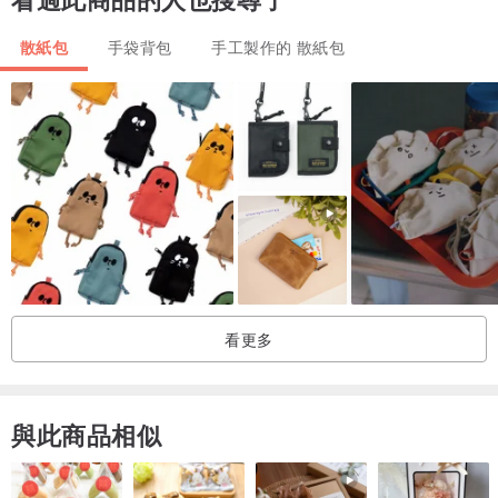
材質 中厚棉帆布／12盎司
規格 10x10x2 - HxW(cm)
散紙包
手袋背包
手工製作的 散紙包
重量 30g
顏色 原胚色
產地 台灣
＿＿＿＿＿＿＿＿＿＿＿＿＿＿＿＿＿＿＿＿＿＿＿
- 小叮嚀 -
1. 商品圖檔顏色因電腦螢幕與個人觀感不同將與實品造成些微色差，
看更多
已盡量真實呈現
- 洗滌說明 -
與此商品相似
1. 請用溫冷水手洗