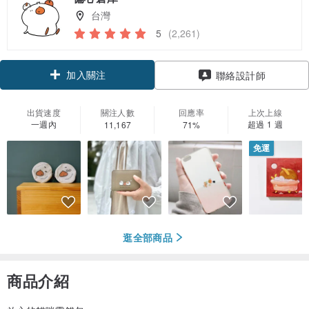
台灣
5
(2,261)
加入關注
聯絡設計師
出貨速度
關注人數
回應率
上次上線
一週內
超過 1 週
11,167
71%
免運
逛全部商品
商品介紹