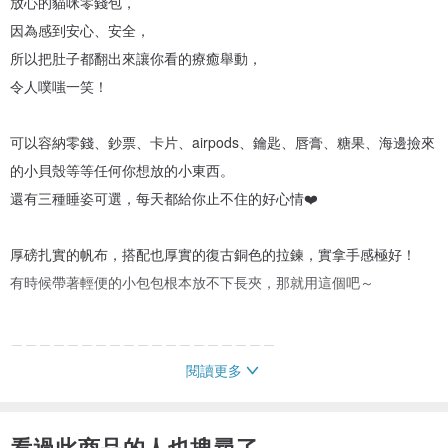
放心的貓咪零錢包，
因為感到安心、安全，
所以把肚子都翻出來讓你看的療癒舉動，
令人噗嗤一笑！
可以容納零錢、鈔票、卡片、airpods、鑰匙、唇膏、糖果、海邊撿來
的小貝殼等等任何你想放的小東西。
還有三種睡姿可選，每天都給你止不住的好心情❤️
厚磅扎實的帆布，搭配也厚實的復古銅色的拉鍊，實拿手感極好！
有時候帶著輕便的小包包根本放不下長夾，那就用這個吧～
＿＿＿＿＿＿＿＿＿＿＿＿＿＿＿＿＿＿＿
閱讀更多
內容物：零錢包1個
看過此商品的人也搜尋了