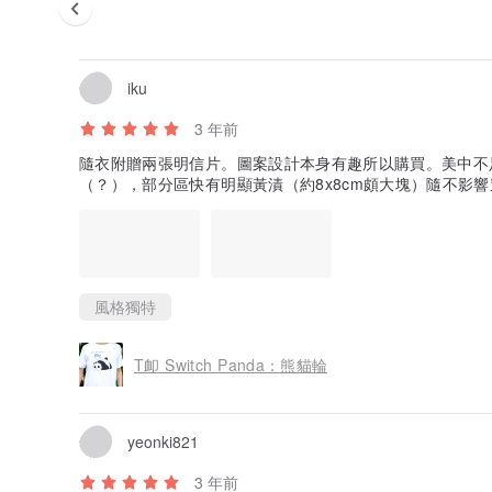
iku
3 年前
隨衣附贈兩張明信片。圖案設計本身有趣所以購買。美中不
（？），部分區快有明顯黃漬（約8x8cm頗大塊）隨不影
風格獨特
T卹 Switch Panda：熊貓輪
yeonki821
3 年前