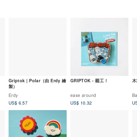
Griptok | Polar（由 Erdy 繪
GRIPTOK - 罷工！
木
製）
Erdy
ease around
B
US$ 6.57
US$ 10.32
US