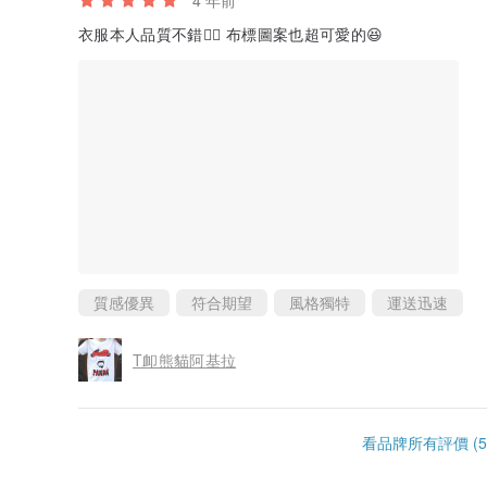
4 年前
衣服本人品質不錯👍🏻 布標圖案也超可愛的😆
質感優異
符合期望
風格獨特
運送迅速
T卹熊貓阿基拉
看品牌所有評價 (5