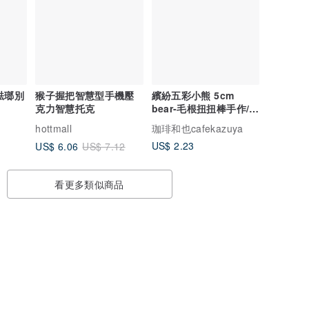
 琺瑯別
猴子握把智慧型手機壓
繽紛五彩小熊 5cm
克力智慧托克
bear-毛根扭扭棒手作/モ
ールアート
hottmall
珈琲和也cafekazuya
US$ 2.23
US$ 6.06
US$ 7.12
看更多類似商品