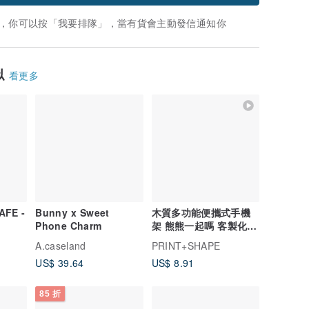
，你可以按「我要排隊」，當有貨會主動發信通知你
似
看更多
AFE -
Bunny x Sweet
木質多功能便攜式手機
Phone Charm
架 熊熊一起嗎 客製化禮
物 手機支架 手機座
A.caseland
PRINT+SHAPE
US$ 39.64
US$ 8.91
85 折