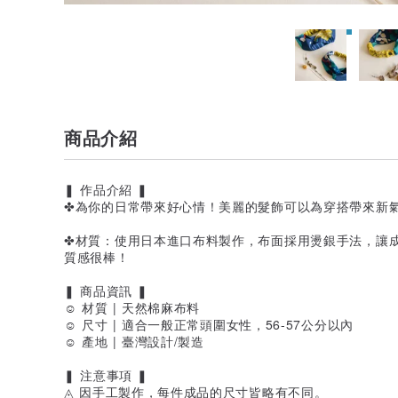
商品介紹
❚ 作品介紹 ❚
✤為你的日常帶來好心情！美麗的髮飾可以為穿搭帶來新
✤材質：使用日本進口布料製作，布面採用燙銀手法，讓
質感很棒！
❚ 商品資訊 ❚
☺︎ 材質 | 天然棉麻布料
☺︎ 尺寸 | 適合一般正常頭圍女性，56-57公分以內
☺︎ 產地 | 臺灣設計/製造
❚ 注意事項 ❚
◬ 因手工製作，每件成品的尺寸皆略有不同。