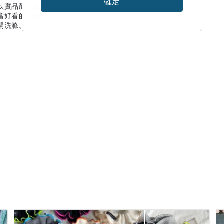
確定
以實品顏色為準。
當好看的比例。
開洗滌。
。