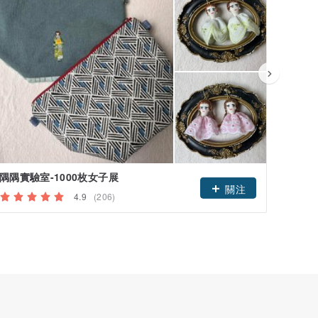
隅隅實驗室-1000枚女子展
小風箏
關注
4.9
(206)