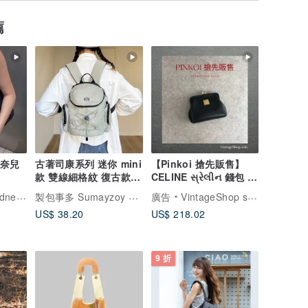
薦
香奈兒
古著司康系列 迷你 mini
【Pinkoi 搶先販售】
款 雙線細格紋 復古款
CELINE સ્રેલીન 錢包 黑
雙肩後背包 胡椒灰
色 標誌飾牌 皮革 ㄇ形
製包事多 Sumayzoy Store
鑑定師的中古選物店
廣告
VintageShop solo 日本直送中古包專賣店
袋 零錢包 z4abfu
US$ 38.20
US$ 218.02
9 折