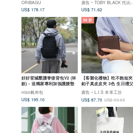
ORIBAGU
廣告
TOBY BLACK 托比小黑
US$ 178.17
US$ 71.62
88 折
好好背減壓護脊後背包V2 (M
【客製化禮物】吃不飽短夾
款) - 送獨家專利加強護腰墊
釦子真皮皮夾 3色 生日禮
節禮物
niizo帆布包
廣告
L.I.S 本革工坊
US$ 195.10
US$ 87.70
US$ 99.65