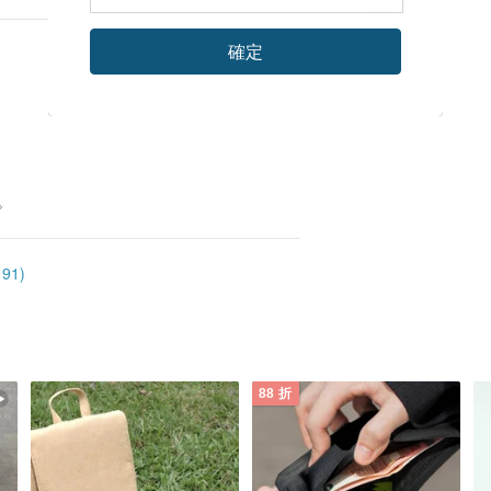
US$ 71.62
確定
。
91)
88 折