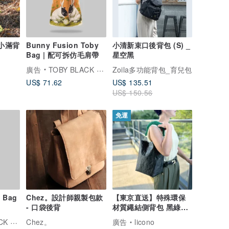
-小滿背
Bunny Fusion Toby
小清新束口後背包 (S) _
Bag | 配可拆仿毛肩帶
星空黑
廣告
TOBY BLACK 托比小黑
Zoila多功能背包_育兒包
US$ 71.62
US$ 135.51
US$ 150.56
免運
 Bag
Chez。設計師親製包款
【東京直送】特殊環保
- 口袋後背
材質繩結側背包 黑綠配
色
托比小黑
Chez。
廣告
licono