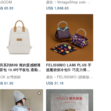
AGCOM
廣告
VintageShop solo 日本直送中古包專賣店
vintage 中古 xufczz
$ 65.93
US$ 1,868.63
羽系列MINI 簡約質感輕薄
FELISSIMO LAMI PLUS 手
背包 10.9吋平板包 通勤小
提魔術保冷包巾 巧克力博物
包 小包
館聯名款
ACK 台灣經銷
廣告
FELISSIMO (授權販售) Pinkoi 品牌形象館
$ 61.92
US$ 31.18