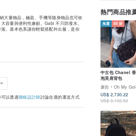
熱門商品推
氣收納大量物品，鑰匙、手機等隨身物品也可收
大容量與便利性兼顧。Gabi 不只防潑水、
免運
88 折
滑落。基本色系讓你輕鬆搭配外出服，是你
中古包 Chanel 
泡芙肩背包
廣告
Oh My Goldness Vintage 持牌
US$ 2,730.22
你可以透過
聯絡設計師
討論合適的運送方式
US$ 3,102.52