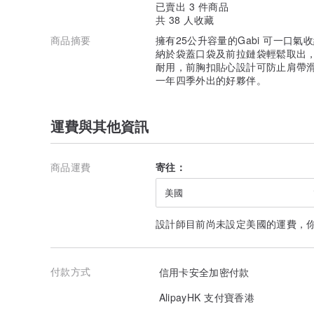
已賣出 3 件商品
共 38 人收藏
商品摘要
擁有25公升容量的Gabi 可一口
納於袋蓋口袋及前拉鏈袋輕鬆取出，
耐用，前胸扣貼心設計可防止肩帶
一年四季外出的好夥伴。
運費與其他資訊
商品運費
寄往：
美國
設計師目前尚未設定美國的運費，
付款方式
信用卡安全加密付款
AlipayHK 支付寶香港