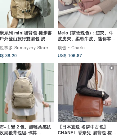
康系列 mini後背包 徒步書
Melo (茶玫瑰色)：短夾、牛
戶外登山旅行雙肩包 奶茶
皮皮夾、柔軟牛皮、迷你零錢
包
包事多 Sumayzoy Store
廣告
Charin
$ 38.20
US$ 106.87
布~１變２包。超輕柔感抗
【日本直送 名牌中古包】
收納後背包組-卡其
CHANEL 香奈兒 肩背包 棕色
105418
經典 Logo 皮革 魚子醬皮革