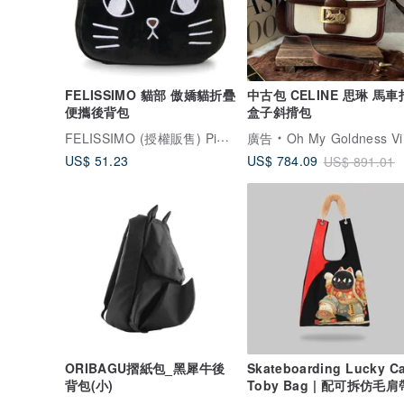
FELISSIMO 貓部 傲嬌貓折疊
中古包 CELINE 思琳 馬車
便攜後背包
盒子斜揹包
FELISSIMO (授權販售) Pinkoi 品牌形象館
廣告
Oh My Goldness Vintage 持牌鑑定師的中古選物店
US$ 51.23
US$ 784.09
US$ 891.01
ORIBAGU摺紙包_黑犀牛後
Skateboarding Lucky Ca
背包(小)
Toby Bag | 配可拆仿毛肩