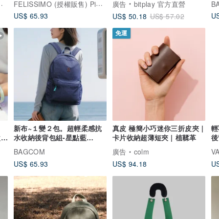
FELISSIMO (授權販售) Pinkoi 品牌形象館
廣告
bitplay 官方直營
B
US$ 65.93
US
US$ 50.18
US$ 57.02
免運
新布~１變２包。超輕柔感抗
真皮 極簡小巧迷你三折皮夾 |
輕
父親
水收納後背包組-星點藍
卡片收納超薄短夾 | 植鞣革
後
_105416
背
BAGCOM
廣告
colm
V
US$ 65.93
US$ 94.18
US