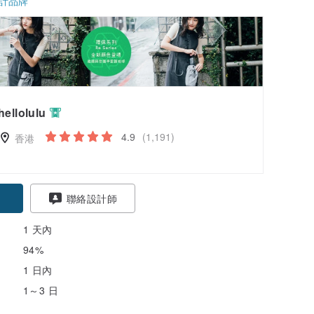
計品牌
hellolulu
4.9
(1,191)
香港
聯絡設計師
1 天內
94%
1 日內
1～3 日