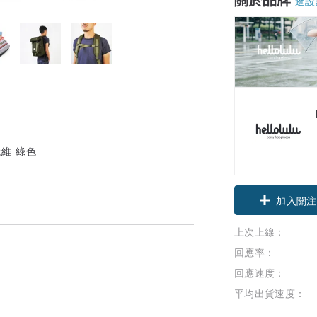
逛設
領優惠券
上次上線：
加入關注
回應率：
回應速度：
平均出貨速度：