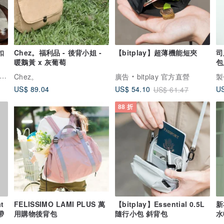
扣
Chez。福利品 - 後背小姐 -
【bitplay】超薄機能短夾
司
暖鵝黃 x 灰葡萄
包
色
Chez。
廣告
bitplay 官方直營
製
US$ 89.04
US
US$ 54.10
US$ 61.47
88 折
t
FELISSIMO LAMI PLUS 萬
【bitplay】Essential 0.5L
新
帶
用購物後背包
隨行小包 斜背包
水
_