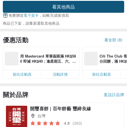
看其他商品
免費贈送
電子賀卡
，結帳完成後填寫
商品已下架，請重新選取其他商品
優惠活動
看全部 (8)
用 Mastercard 單筆簽賬滿 HK$58
Citi The Club
0 即減 HK$40；逢星期五、六、日
分回贈，滿 HK$580
滿 HK$880 即減 HK$80（名額有
Coins（名額
限，額滿即止，僅限「常用信用
前往活動頁
活動詳情
前往活動頁
卡」結帳）
關於品牌
逛設計品牌
開璽喜餅 | 百年餅藝 璽締良緣
台灣
4.8
(263)