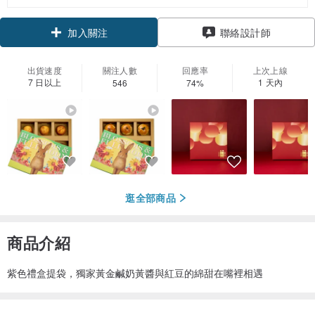
領優惠券
加入關注
聯絡設計師
出貨速度
關注人數
回應率
上次上線
7 日以上
1 天內
546
74%
逛全部商品
商品介紹
紫色禮盒提袋，獨家黃金鹹奶黃醬與紅豆的綿甜在嘴裡相遇