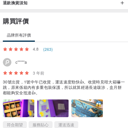
退款換貨須知
購買評價
品牌所有評價
4.8
(263)
c*****a
3 年前
30號出貨，1號中午已收貨，運送速度勁快👍。收貨時見咁大箱嚇一
跳，原來係箱內有多重包裝保護，所以就算經過長途跋涉，盒月餅
都能夠安全抵達👍。
符合期望
服務貼心
運送迅速