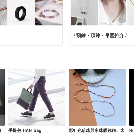
\ 頸鍊・項鍊・吊墜推介 /
N
手提包 HAN Bag
彩虹色珍珠與串珠眼鏡鏈。太
R