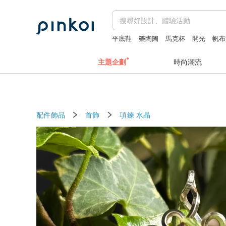
平底鞋
樂陶陶
馬克杯
開光
帆布
fujihoro富士琺瑯保鮮盒
主題企劃
時尚潮流
配件飾品
首飾
項鍊
水晶