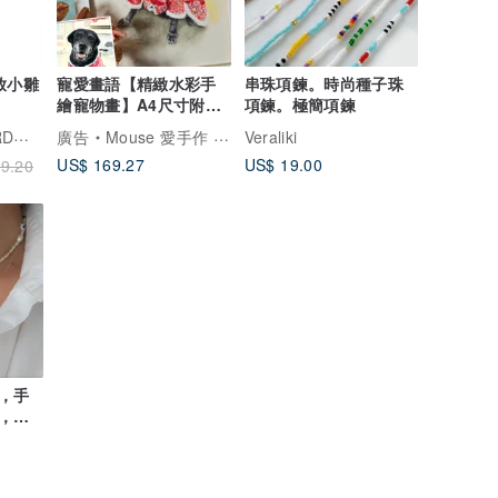
放小雛
寵愛畫語【精緻水彩手
串珠項鍊。時尚種子珠
繪寵物畫】A4尺寸附框
項鍊。極簡項鍊
似顏繪
yuniqueBACKYARD後院飾品
廣告
Mouse 愛手作 - 寵愛畫語 (手繪精緻寵物畫)
Veraliki
US$ 169.27
US$ 19.00
9.20
，手
，教