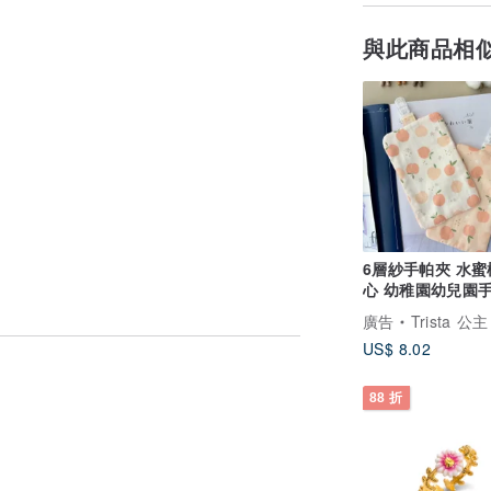
與此商品相
6層紗手帕夾 水蜜桃甜
心 幼稚園幼兒園手帕
生兒彌月禮
廣告
Trista 公主 手創 手作訂製
US$ 8.02
88 折