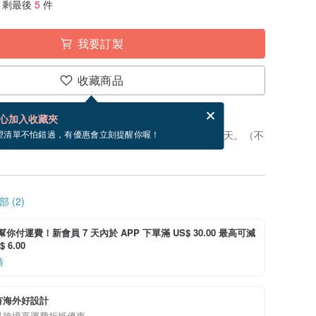
剩最後
5
件
我要訂製
收藏商品
分享，免費幫你寄送電子賀卡。
電子賀卡是什麼？
心加入收藏夾
製」。付款後，從開始製作到寄出商品為 3 個工作天。（不
望清單不怕錯過，有優惠會立刻提醒你喔！
 (2)
i 幫你付運費！新會員 7 天內於 APP 下單滿 US$ 30.00 最高可減
 6.00
情
有海外好設計
品跨境享運費折抵優惠