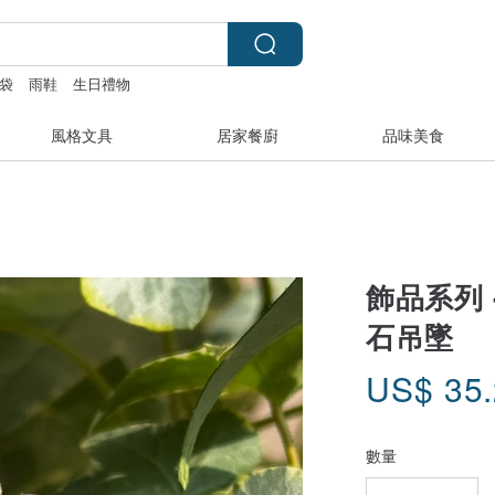
袋
雨鞋
生日禮物
風格文具
居家餐廚
品味美食
飾品系列
石吊墜
US$
35
數量