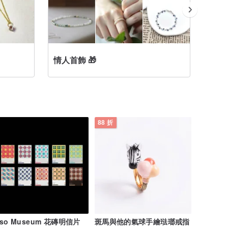
情人首飾 🎁
項鍊
88 折
iso Museum 花磚明信片
斑馬與他的氣球手繪琺瑯戒指