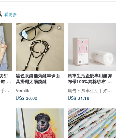
似
看更多
黑色眼鏡雛菊鏈串珠面
風車生活產後專用無彈
 新
具掛繩太陽鏡鏈
布帶100%純棉紗布-坐
月子周邊
寶寶禮物
Veraliki
廣告
風車生活 | 妳的健康調理專家
US$ 36.00
US$ 31.18