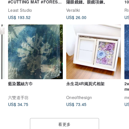
#CUTTING MAT #FOREST
陽眼鏡鏈。眼鏡項鍊。
1
GREEN BLACK
Least Studio
Veraliki
R
US$ 193.52
US$ 26.00
US
藍染蠶絲方巾
永生花4R揭頁式相架
2
m
六雙道手坊
Oneofthesign
me
US$ 34.75
US$ 73.45
US
看更多