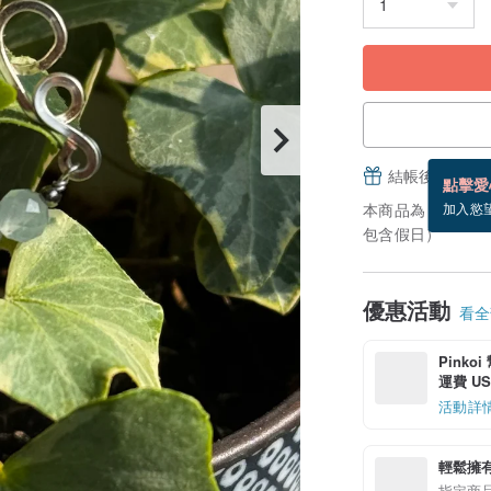
結帳後填寫並
點擊愛
本商品為「接單訂
加入慾
包含假日）
優惠活動
看全部
Pinko
運費 US$
活動詳
輕鬆擁
指定商