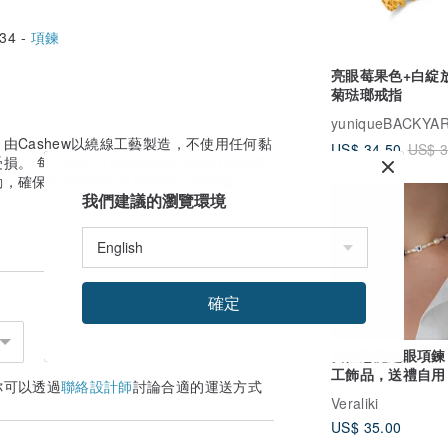
34 -
項鍊
亮眼莓果色+白綻
菊琺瑯戒指
由Cashew以繞線工藝製造，不使用任何黏
US$ 34.50
US$ 3
損。 每一件晶石作品都會在出貨前進行淨
動，確保你在收到作品後就能立即佩戴。
我們建議的瀏覽環境
確定
女性惡魔之眼項鍊
工飾品，送禮自用
你可以透過
聯絡設計師
討論合適的運送方式
師節禮物。
Veraliki
US$ 35.00