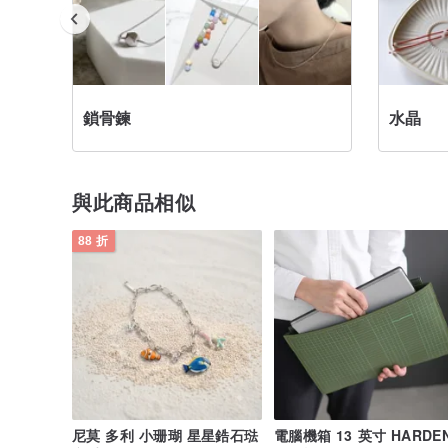
鎖骨鍊
水晶
與此商品相似
88 折
尼莫 多利 小珊瑚 星星鋯石琺
電腦機箱 13 英寸 HARDE