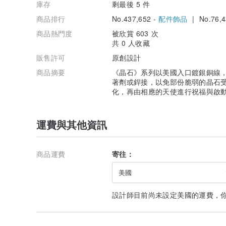
庫存
剩最後 5 件
商品排行
No.437,652 -
配件飾品
| No.76,4
商品熱門度
被欣賞 603 次
共 0 人收藏
販售許可
原創設計
商品摘要
《晶石》系列以美國入口鍍銀銅線，
著劑或銲接，以免部份脆弱的晶石受
化，再由相應的天使進行祝福與啟
運費與其他資訊
商品運費
寄往：
美國
設計師目前尚未設定美國的運費，