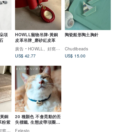
朵項
HOWLL寵物吊牌-黃銅
陶瓷船形陶土胸針
石
皮革吊牌_磨砂紅皮革
廣告
HOWLL。好窩寵物股長
Chudibeads
US$ 42.77
US$ 15.00
-黃銅
20 種顏色 不會晃動的丟
革粉紫
失標籤, 生態皮帶項圈,
貓項圈, 小狗, 輕型丟失
物股長
Felesto