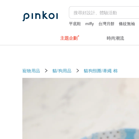
平底鞋
miffy
台灣月餅
條紋無袖
主題企劃
時尚潮流
寵物用品
貓/狗用品
貓狗頸圈/牽繩
棉