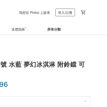
我想在 Pinkoi 上販售
登入/註冊
送禮指南
所有分類
M號 水藍 夢幻冰淇淋 附鈴鐺 可
.96