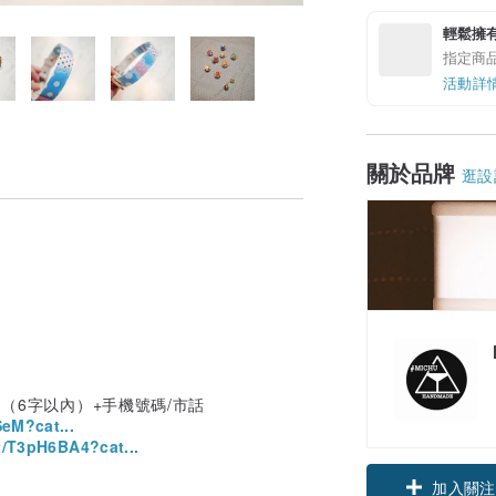
輕鬆擁
指定商
活動詳
關於品牌
逛設
名（6字以內）+手機號碼/市話
eM?cat...
/T3pH6BA4?cat...
加入關注