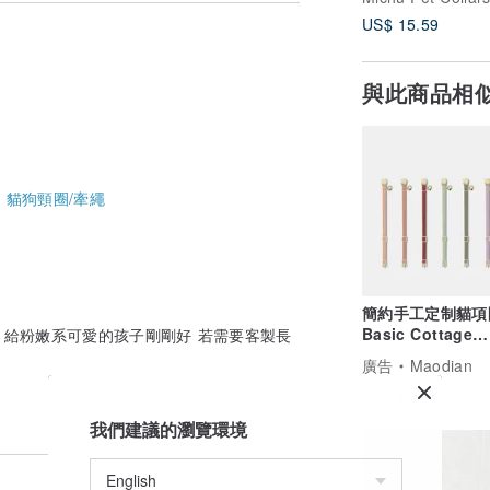
US$ 15.59
圈均撥款10%給非營利組織，幫助更多需
與此商品相
-
貓狗頸圈/牽繩
簡約手工定制貓項圈
Basic Cottage
給粉嫩系可愛的孩子剛剛好 若需要客製長
Collection
廣告
Maodian
US$ 21.64
我們建議的瀏覽環境