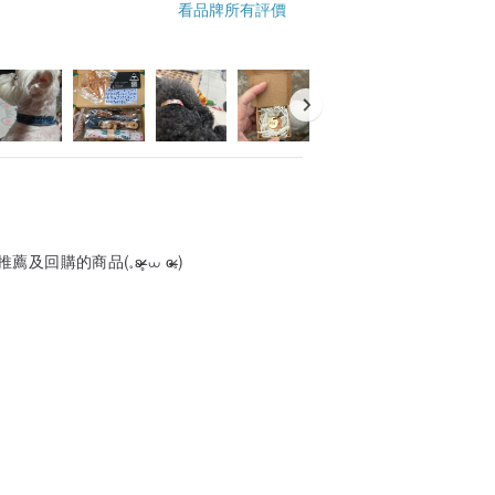
看品牌所有評價
ʚ̴̶̷̷̥ ⩊ ɞ̴̶̷𓈒)