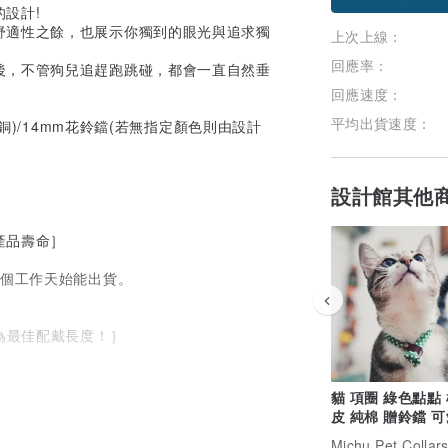
設計!
舒適性之餘，也展示你獨到的眼光與追求獨
上次上線：
回應率：
後，不管狗兒追趕跑跳碰，都會一直自然垂
。
回應速度：
平均出貨速度：
銅)/14mm花鈴鐺(若無指定顏色則由設計
設計館其他
產品壽命］
5個工作天始能出貨。
為最佳配戴長度！］
二的產品。］
貓 項圈 綠色點點
皮 純棉 贈鈴鐺 可
加購吊牌