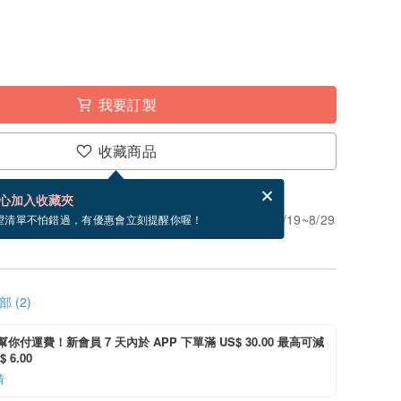
我要訂製
收藏商品
分享，免費幫你寄送電子賀卡。
電子賀卡是什麼？
心加入收藏夾
」。付款後需 5 個工作天製作。現在下單預估 8/19~8/29
望清單不怕錯過，有優惠會立刻提醒你喔！
 (2)
i 幫你付運費！新會員 7 天內於 APP 下單滿 US$ 30.00 最高可減
 6.00
情