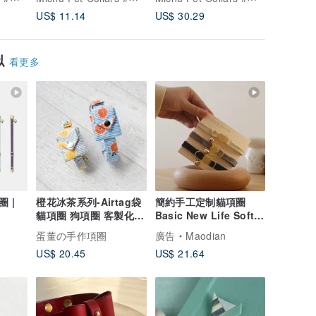
US$ 11.14
US$ 30.29
US$ 8.9
似
看更多
 |
橙花冰茶系列-Airtag袋
簡約手工定制貓項圈
貓項圈 狗項圈 客製化尺
Basic New Life Soft
寸 刻字服務 吊牌
Breakaway Cat Collar
蛋董の手作項圈
廣告
Maodian
US$ 20.45
US$ 21.64