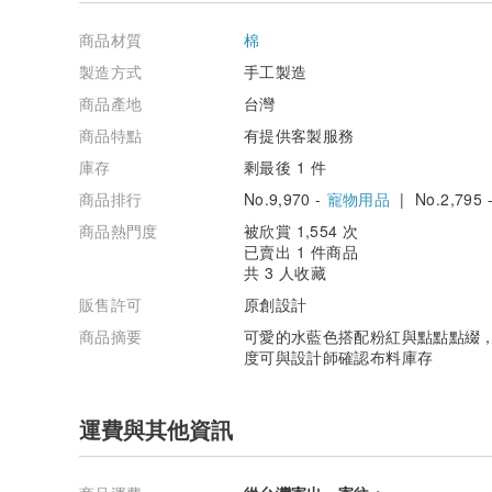
-可接受訂製
商品材質
棉
我們支持結紮代替撲殺，領養代替購買。 所出售每一條項
製造方式
手工製造
要幫助的毛孩子。 捐款單位不定，統一公告於臉書。
商品產地
台灣
商品特點
有提供客製服務
庫存
剩最後 1 件
商品排行
No.9,970 -
寵物用品
| No.2,795 
商品熱門度
被欣賞 1,554 次
已賣出 1 件商品
共 3 人收藏
販售許可
原創設計
商品摘要
可愛的水藍色搭配粉紅與點點點綴，
度可與設計師確認布料庫存
運費與其他資訊