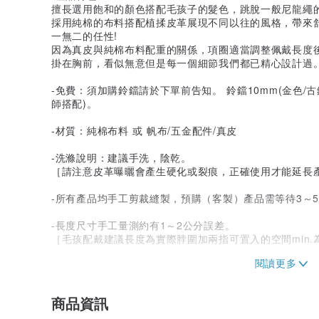
擅長選用飽和的顏色搭配毛孩子的髮色，跳脫一般尼龍繩的
採用純棉的布料搭配植揉皮革展現不同以往的風格，帶來
一無二的任性!
因為真皮與純棉布料配重的關係，項圈適當調整佩戴長度
掛在胸前，看似無意但是每一個細節我們都已精心設計過
-免費：須加購鈴鐺請於下單前告知。 鈴鐺10mm(金色/古
師搭配)。
-材質：純棉布料 或 帆布/五金配件/真皮
-洗滌說明：建議手洗，陰乾。
［請注意皮革曝曬會產生硬化或裂痕，正確使用才能延長
-所有產品均手工剪裁縫製，預購（客製）產品需等待3～
-長度尺寸手工量測約有1～2公分誤差。
［毛孩配戴建議長度為實際脖圍加兩指可置入的空間min.
-布料產地：日本
［布料印刷緣故，每條項圈依剪裁部位不同而成為獨一無
商品資訊
-MADE IN TAIWAN