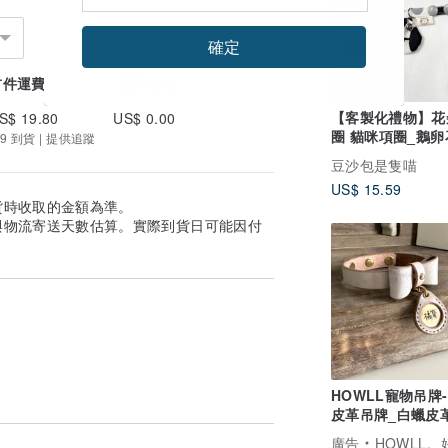
確定
首件運費
續件加收
【客製化禮物】花
S$ 19.80
US$ 0.00
圈 貓咪項圈_鵝卵
9 到貨 | 提供追蹤
豆沙包是隻喵
US$ 15.59
貨時收取的金額為準。
與物流寄送天數估算。實際到貨日可能因付
HOWLL寵物吊牌
皮革吊牌_白蠟皮
廣告
HOWLL。好窩寵