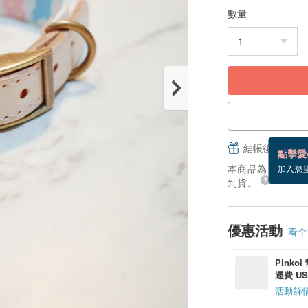
數量
結帳後填寫並
點擊愛
本商品為「接單訂製
加入慾
到貨。
優惠活動
看全部
Pinko
運費 US$
活動詳