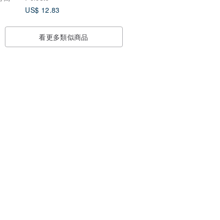
標籤, 軟繩, 安全扣, 包括
US$ 12.83
丟失標籤, 由升級紗線製
成
看更多類似商品