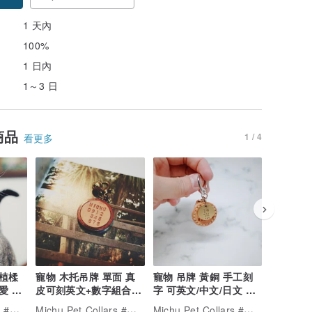
1 天內
100%
1 日內
1～3 日
商品
1 / 4
看更多
 植楺
寵物 木托吊牌 單面 真
寵物 吊牌 黃銅 手工刻
新鮮零調
愛 可
皮可刻英文+數字組合
字 可英文/中文/日文 姓
寶貝最愛
可搭配鈴鐺 共3色
名吊牌
雞肉片 
Michu Pet Collars #美珠手作
Michu Pet Collars #美珠手作
Michu Pet Collars #美珠手作