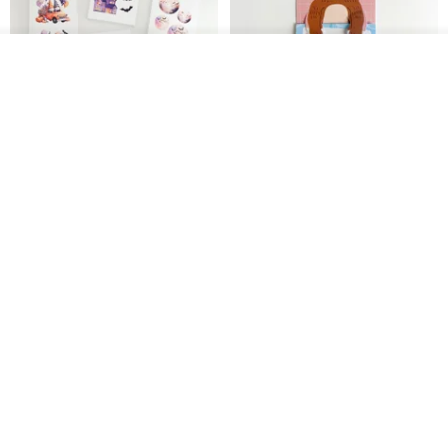
放入購物車
加入收藏
了解品牌
鬼屋貼紙包
秘密便箋-水獺/20張一包 | 便條紙
動物 水獺 筆記本 便箋 文具
Bumyul Store
mark taiwan 文創紀念品
HK$ 26.6
HK$ 36.5