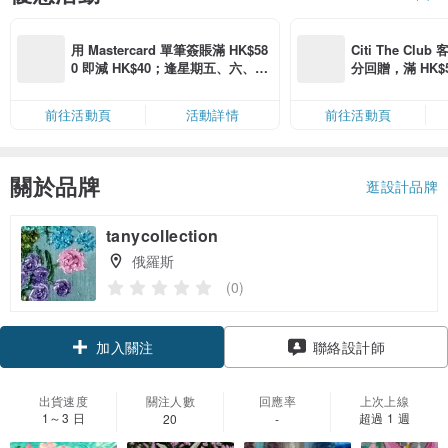
用 Mastercard 單筆簽賬滿 HK$58
Citi The Club
0 即減 HK$40；逢星期五、六、日
分回贈，滿 HK$580
滿 HK$880 即減 HK$80（名額有
Coins（名額
限，額滿即止，僅限「常用信用
前往活動頁
活動詳情
前往活動頁
卡」結帳）
關於品牌
逛設計品牌
tanycollection
俄羅斯
(0)
加入關注
聯絡設計師
出貨速度
關注人數
回應率
上次上線
1～3 日
超過 1 週
20
-