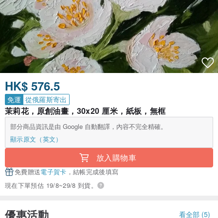
HK$ 576.5
免運
從俄羅斯寄出
茉莉花，原創油畫，30x20 厘米，紙板，無框
部分商品資訊是由 Google 自動翻譯，內容不完全精確。
顯示原文（英文）
放入購物車
免費贈送
電子賀卡
，結帳完成後填寫
現在下單預估 19/8~29/8 到貨。
優惠活動
看全部 (5)