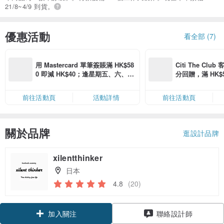
21/8~4/9 到貨。
優惠活動
看全部 (7)
用 Mastercard 單筆簽賬滿 HK$58
Citi The Club
0 即減 HK$40；逢星期五、六、日
分回贈，滿 HK$580
滿 HK$880 即減 HK$80（名額有
Coins（名額
限，額滿即止，僅限「常用信用
前往活動頁
活動詳情
前往活動頁
卡」結帳）
關於品牌
逛設計品牌
xilentthinker
日本
4.8
(20)
加入關注
聯絡設計師