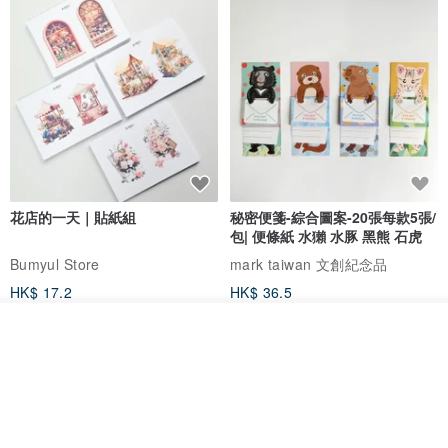
花店的一天｜貼紙組
秘密便箋-綜合圖案-20張每款5張/
包| 便條紙 水獺 水豚 黑熊 石虎
Bumyul Store
mark taiwan 文創紀念品
HK$ 17.2
HK$ 36.5
我要訂製
加入收藏
了解品牌