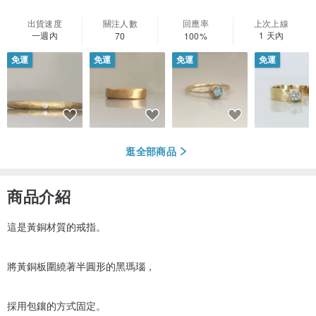
出貨速度
關注人數
回應率
上次上線
一週內
1 天內
70
100%
免運
免運
免運
免運
逛全部商品
商品介紹
這是黃銅材質的戒指。
將黃銅板圍繞著半圓形的黑瑪瑙，
採用包鑲的方式固定。