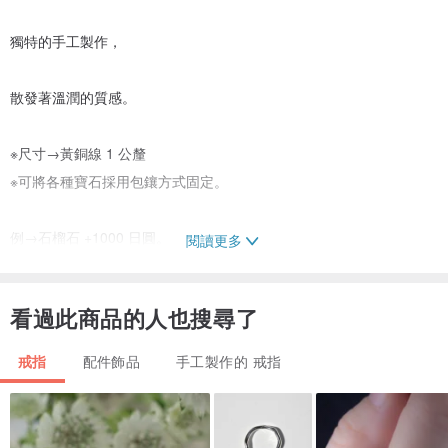
獨特的手工製作，
散發著溫潤的質感。
※尺寸→黃銅線 1 公釐
※可將各種寶石採用包鑲方式固定。
例→石榴石 +1000 日圓。
閱讀更多
請在購買前諮詢。確認寶石進貨價格後將與您聯繫。
看過此商品的人也搜尋了
※ 黑瑪瑙（Onyx）的名字源自希臘語的「爪」。
戒指
配件飾品
手工製作的 戒指
自古以來，便被視為驅邪的護身符。
此外，它也像徵著成功的信念等含義。