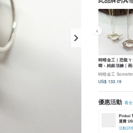
時晴金工 | 恐龍ㄎㄧㄤ
啷 - 純銀項鍊 | 兩款可
選
US$ 133.19
優惠活動
看全部
Pinko
運費 US$
活動詳