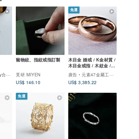
免運
寵物紋、指紋戒指訂製
木目金 婚戒 / K金材質 /
木目金戒指 / 木紋金 /
婚戒訂製
一輕珠寶
覓研 MIYEN
廣告
元素47金屬工藝工作室
US$ 146.10
US$ 3,385.22
免運