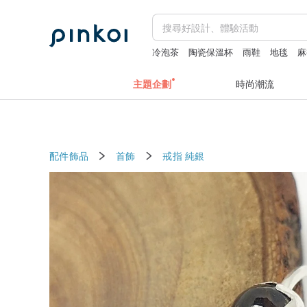
冷泡茶
陶瓷保溫杯
雨鞋
地毯
麻
主題企劃
時尚潮流
配件飾品
首飾
戒指
純銀