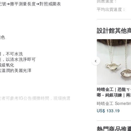
回應速度：
記號➔攤平測量長度➔對照戒圍表
平均出貨速度：
設計館其他
用，不可水洗
後，以清水洗淨即可
減緩氧化
然溫潤的美麗光澤
時晴金工 | 恐龍ㄎㄧㄤ
啷 - 純銀項鍊 | 兩款可
意者可參考IG公告擺攤時間，現場挑選
選
可愛的飾品，讓人們心中陰雨綿綿的天氣，
US$ 133.19
熱門商品推