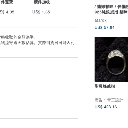
首件運費
續件加收
/ 慵懶貓咪 / 伸
S$ 4.95
US$ 1.65
925純銀戒指 貓
(銀/金/玫瑰金)
atarox
US$ 57.84
貨時收取的金額為準。
與物流寄送天數估算。實際到貨日可能因付
聖母峰戒指
廣告
青工設計
US$ 423.16