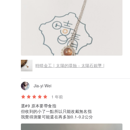
時晴金工 | 太陽的環蝕 - 太陽石銀墜 |
Jia-yi Wei
1 年前
選#9 原本要帶食指
但收到的小了一點所以只能改戴無名指
我覺得測量可能還在再多加0.1-0.2公分