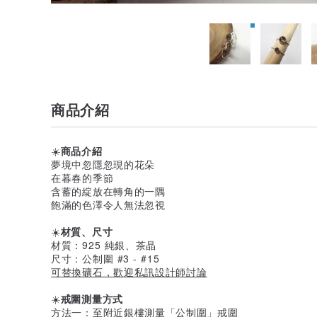
商品介紹
☀️
商品介紹
夢境中忽隱忽現的花朵
在暮春的季節
含蓄的綻放在轉角的一隅
飽滿的色澤令人無法忽視
☀️
材質、尺寸
材質：925 純銀、茶晶
尺寸：公制圍 #3 - #15
可替換礦石，歡迎私訊設計師討論
☀️
戒圍測量方式
方法一：至附近銀樓測量「公制圍」戒圍