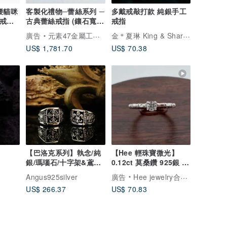
懶腰貓咪
客製化禮物─蕾絲系列 ─
多戴戒敲打款 純銀手工
咪戒指
古典蕾絲戒指 (鑲石寬版
戒指
/ K金/ 鑽石)
金＊夏琳 King & Sharlene
廣告
元素47金屬工藝工作室
US$ 1,781.70
US$ 70.38
【巴洛克系列】執念/純
【Hee 輕珠寶微光】
銀/瑪瑙石/十字架&鳶尾
0.12ct 莫桑鑽 925銀 日
花
常戒
Angus925silver
廣告
Hee jewelry合一輕珠寶
US$ 266.37
US$ 70.83