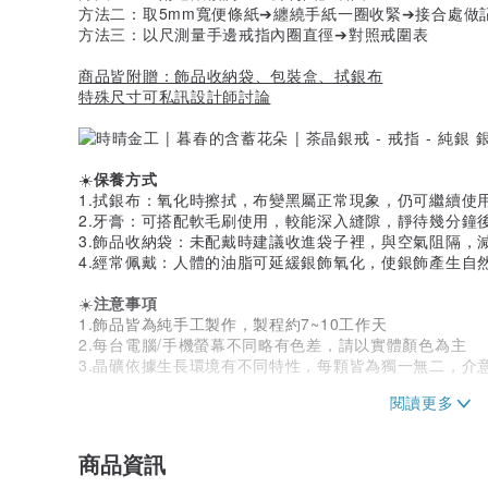
方法二：取5mm寬便條紙➔纏繞手紙一圈收緊➔接合處做
方法三：以尺測量手邊戒指內圈直徑➔對照戒圍表
商品皆附贈：飾品收納袋、包裝盒、拭銀布
特殊尺寸可私訊設計師討論
☀️
保養方式
1.拭銀布：氧化時擦拭，布變黑屬正常現象，仍可繼續使
2.牙膏：可搭配軟毛刷使用，較能深入縫隙，靜待幾分鐘
3.飾品收納袋：未配戴時建議收進袋子裡，與空氣阻隔，
4.經常佩戴：人體的油脂可延緩銀飾氧化，使銀飾產生自
☀️
注意事項
1.飾品皆為純手工製作，製程約7~10工作天
2.每台電腦/手機螢幕不同略有色差，請以實體顏色為主
3.晶礦依據生長環境有不同特性，每顆皆為獨一無二，介
人生晴時多雲偶陣雨，不管晴天、雨天，希望透過有趣、
迎來「時晴」的那一刻
商品資訊