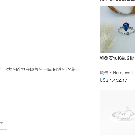
坦桑石18K金戒指
節 含蓄的綻放在轉角的一隅 飽滿的色澤令
廣告
Hee jewelry合
US$ 1,492.17