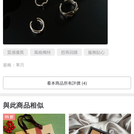
質感優異
風格獨特
想再回購
服務貼心
規格：
單只
看本商品所有評價 (4)
與此商品相似
95 折