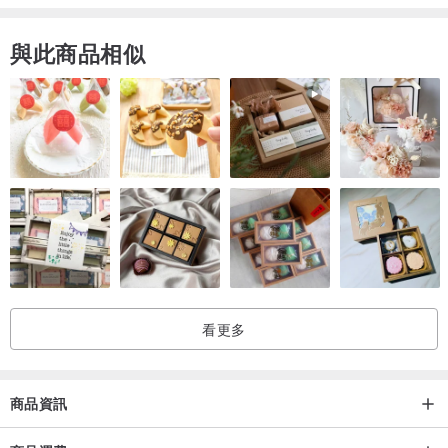
︱包裝方式︱
與此商品相似
一般出貨，以
⌜環保包裝⌟
出貨。(需送禮包裝，請訂單備註︰送禮包
裝。)
︱★詳細包裝說明+圖片在這⭣⭣⭣⭣在這。請務必詳閱後，訂單備註需要
的包裝方式。︱
www.pinkoi.com/product/N2hgCmMz
︱免費送禮卡片 / 代寫小卡︱
空白小卡︰請在訂單備註留言，無告知是沒有附在包裝內容裡。
代寫小卡︰代寫小卡國字約30字以內(英文約20個單字)，請留言在訂
看更多
單備註上即可。
商品資訊