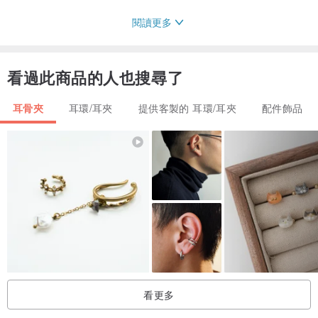
閱讀更多
︱飾品特色︱
獨家設計
有無穿耳洞皆可佩戴.
看過此商品的人也搜尋了
無痛耳夾，可調整鬆緊度.
耳骨夾
耳環/耳夾
提供客製的 耳環/耳夾
配件飾品
925純銀低敏材質
純手工製作
︱商品說明︱
◆尺寸﹕內直徑約12mm(可調整)
◆材質﹕925純銀
◆質感﹕亮面/自然植物紋理
◆販售方式﹕單只 / 2只 ( 同款2只無分左右耳)
︱設計師純手工製作，保留手作質感紋理也不盡相同，整體造型會是
看更多
一樣的，能接受再進行下單︱