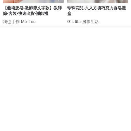
【藝術肥皂-教師節文字款】教師
珍珠花兒‧六入方塊巧克力香皂禮
節•客製•快速出貨•謝師禮
盒
我也手作 Me Too
G's life 居事生活
HK$ 48.2
HK$ 113.6
我要訂製
加入收藏
了解品牌
【禮物】為您訂製款•可客製
【24h出貨】原粹咖啡∣杏核乳木
•LOGO•文字•胺基酸寶石皂
蜂蜜牛奶皂 畢業禮物 謝師禮盒
我也手作 Me Too
Wow Hsu 哇許創意皂研室
HK$ 51.3
HK$ 76.9