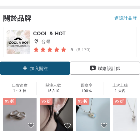
關於品牌
逛設計品牌
COOL & HOT
台灣
5
(6,170)
領優惠券
聯絡設計師
加入關注
出貨速度
關注人數
回應率
上次上線
1～3 日
1 天內
15,310
100%
95 折
95 折
95 折
95 折