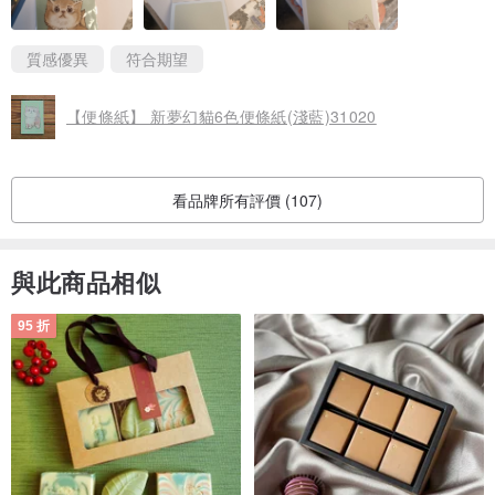
質感優異
符合期望
【便條紙】 新夢幻貓6色便條紙(淺藍)31020
看品牌所有評價 (107)
與此商品相似
95 折