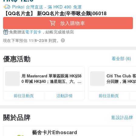
Pinkoi 台灣直送 - 滿 HKD 490 免運
【QQ名片盒】 新QQ名片盒(辛蒂啾企鵝)06018
放入購物車
免費贈送
電子賀卡
，結帳完成後填寫
現在下單預估 11/8~23/8 到貨。
優惠活動
看全部 (6)
用 Mastercard 單筆簽賬滿 HK$58
Citi The Club
0 即減 HK$40；逢星期五、六、日
分回贈，滿 HK$580
滿 HK$880 即減 HK$80（名額有
Coins（名額
限，額滿即止，僅限「常用信用
前往活動頁
活動詳情
前往活動頁
卡」結帳）
關於品牌
逛設計品牌
藝舍卡片Ethoscard