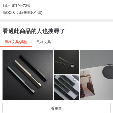
1盒=18種*4=72張
新QQ名片盒(辛蒂啾企鵝)
看過此商品的人也搜尋了
風格文具/其他
風格文具
看更多