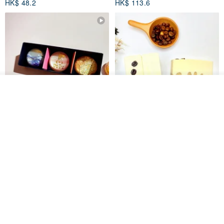
HK$ 48.2
HK$ 113.6
放入購物車
加入收藏
了解品牌
【禮物】為您訂製款•可客製
【24h出貨】原粹咖啡∣杏核乳木
•LOGO•文字•胺基酸寶石皂
蜂蜜牛奶皂 畢業禮物 謝師禮盒
我也手作 Me Too
Wow Hsu 哇許創意皂研室
HK$ 51.3
HK$ 76.9
免運