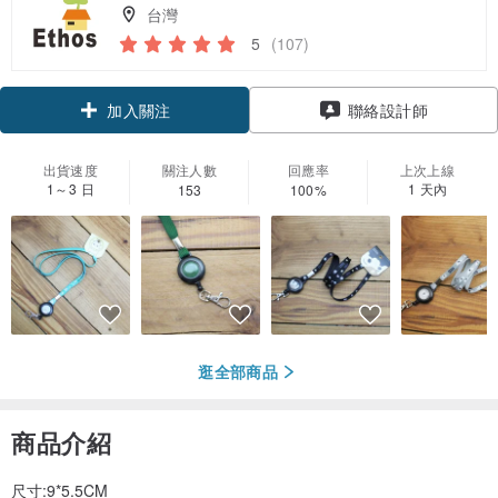
台灣
5
(107)
加入關注
聯絡設計師
出貨速度
關注人數
回應率
上次上線
1～3 日
1 天內
153
100%
逛全部商品
商品介紹
尺寸:9*5.5CM