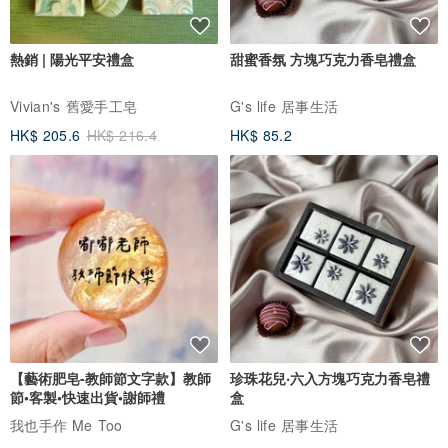
熱銷 | 陽光平安禮盒
甜蜜香氛 方塊巧克力香皂禮盒
Vivian's 舊愛手工皂
G's life 居事生活
HK$ 205.6
HK$ 216.4
HK$ 85.2
【藝術肥皂-教師節文字款】教師
珍珠花兒‧六入方塊巧克力香皂禮
節•客製•快速出貨•謝師禮
盒
我也手作 Me Too
G's life 居事生活